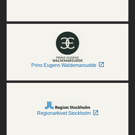
Prins Eugens Waldemarsudde
Regionarkivet Stockholm