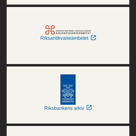
Riksantikvarieämbetet
Riksbankens arkiv