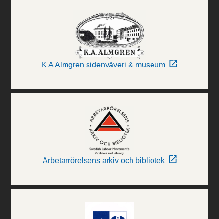
K A Almgren sidenväveri & museum
Arbetarrörelsens arkiv och bibliotek