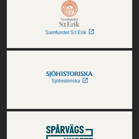
Samfundet S:t Erik
Sjöhistoriska