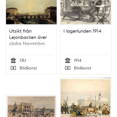
Utsikt från
I lagerlunden 1914
Lejonbacken över
södra Norrström
med gamla
Norrbro, Kungl.
1761
1914
Myntet och Kungl.
Tid
Tid
Bildkonst
Bildkonst
Stallet
Typ
Typ