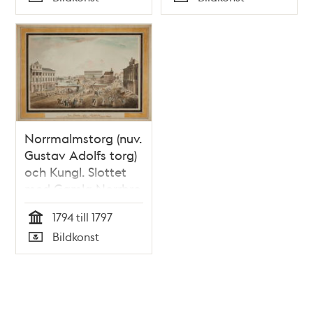
Typ
Typ
Norrmalmstorg (nuv.
Gustav Adolfs torg)
och Kungl. Slottet
med Gamla Norrbro
(riven 1797)
1794 till 1797
Tid
Bildkonst
Typ