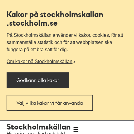
Kakor på stockholmskallan
.stockholm.se
På Stockholmskällan använder vi kakor, cookies, för att
sammanställa statistik och för att webbplatsen ska
fungera på ett bra sätt för dig.
Om kakor på Stockholmskällan
Godkänn alla kakor
Välj vilka kakor vi får använda
Till
Till
Stockholmskällan
navigationen
huvudinnehållet
Historia i ord, ljud och bild