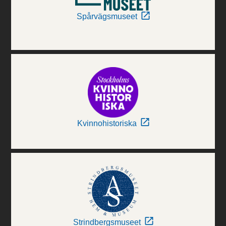
Spårvägsmuseet
Kvinnohistoriska
Strindbergsmuseet