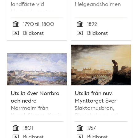
landfäste vid
Helgeandsholmen
Hantverkargatan
1790 till 1800
1892
Tid
Tid
Bildkonst
Bildkonst
Typ
Typ
Utsikt över Norrbro
Utsikt från nuv.
och nedre
Mynttorget över
Norrmalm från
Slaktarhusbron,
Kungl. Slottet. Kopia
Blasieholmen och
utförd av Einar
Lejonbacken
1801
1767
Uggla 1939
Tid
Tid
Bildkonst
Bildkonst