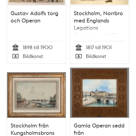
Gustav Adolfs torg
Stockholm, Norrbro
och Operan
med Englands
Legations
Sekreterare Mr Eden
i sin släde
1898 till 1900
1817 till 1901
Tid
Tid
Bildkonst
Bildkonst
Typ
Typ
Stockholm från
Gamla Operan sedd
Kungsholmsbrons
från