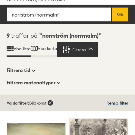
Sök
Fritextsök
Sök
Sökresultat
9
träffar på
norrström (norrmalm)
Visa karta
Visa lista
Filtrera
Filtrera
Filtrera tid
Filtrera materialtyper
Visningsläge
Totalt
Valda filter:
Bildkonst
Rensa filter
9
träffar
Lista
Karta