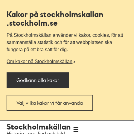
Kakor på stockholmskallan
.stockholm.se
På Stockholmskällan använder vi kakor, cookies, för att
sammanställa statistik och för att webbplatsen ska
fungera på ett bra sätt för dig.
Om kakor på Stockholmskällan
Godkänn alla kakor
Välj vilka kakor vi får använda
Till
Till
Stockholmskällan
navigationen
huvudinnehållet
Historia i ord, ljud och bild