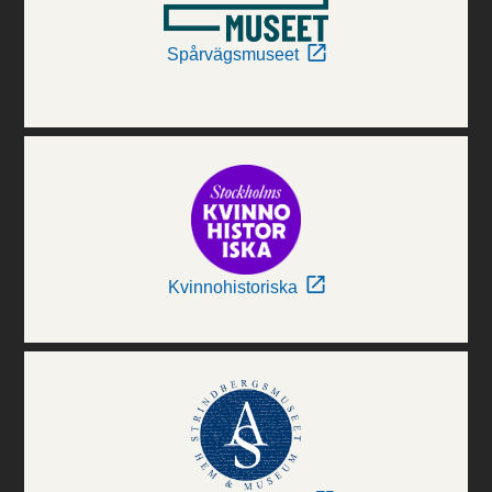
Spårvägsmuseet
Kvinnohistoriska