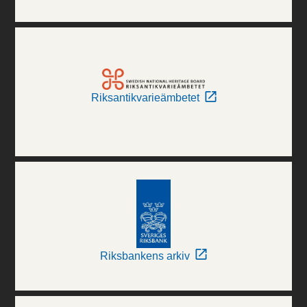
Riksantikvarieämbetet
Riksbankens arkiv