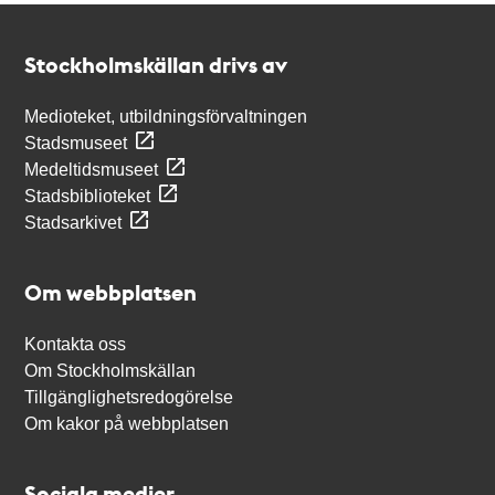
Kontakt
Stockholmskällan
Stockholmskällan drivs av
Medioteket, utbildningsförvaltningen
Stadsmuseet
Medeltidsmuseet
Stadsbiblioteket
Stadsarkivet
Om webbplatsen
Kontakta oss
Om Stockholmskällan
Tillgänglighetsredogörelse
Om kakor på webbplatsen
Sociala medier