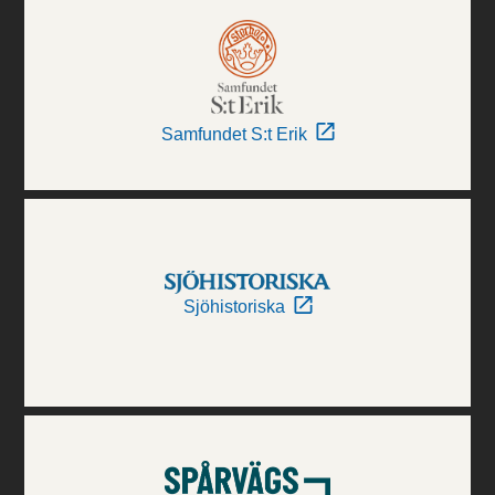
Samfundet S:t Erik
Sjöhistoriska