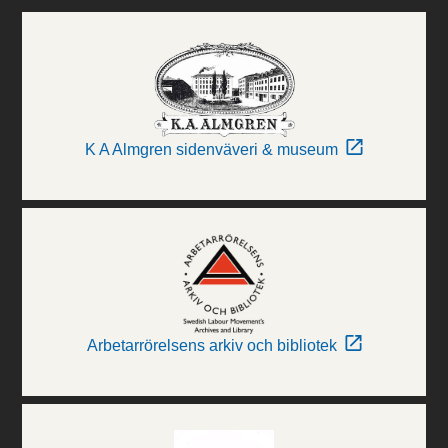
K A Almgren sidenväveri & museum
Arbetarrörelsens arkiv och bibliotek