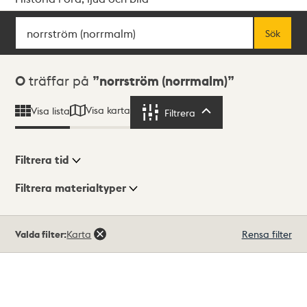
Sök
Fritextsök
Sök
Sökresultat
0
träffar på
norrström (norrmalm)
Visa karta
Visa lista
Filtrera
Filtrera
Filtrera tid
Filtrera materialtyper
Visningsläge
Totalt
Valda filter:
Karta
Rensa filter
0
träffar
Lista
Karta