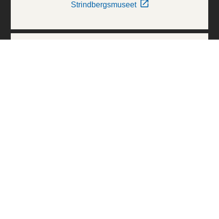
Strindbergsmuseet
Thielska Galleriet
Världskulturmuseerna