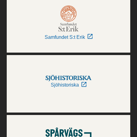
Samfundet S:t Erik
Sjöhistoriska