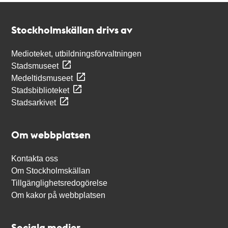
Kontakt
Stockholmskällan
Stockholmskällan drivs av
Medioteket, utbildningsförvaltningen
Stadsmuseet
Medeltidsmuseet
Stadsbiblioteket
Stadsarkivet
Om webbplatsen
Kontakta oss
Om Stockholmskällan
Tillgänglighetsredogörelse
Om kakor på webbplatsen
Sociala medier