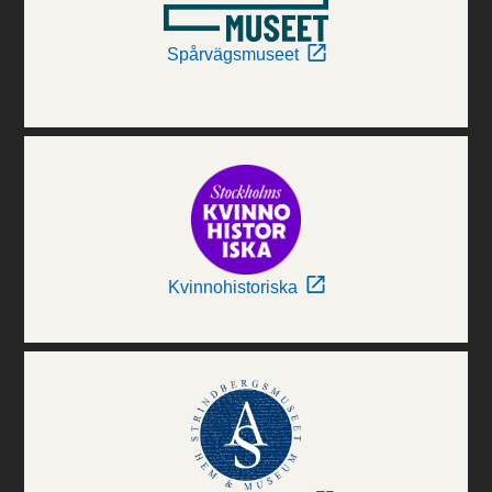
Spårvägsmuseet
Kvinnohistoriska