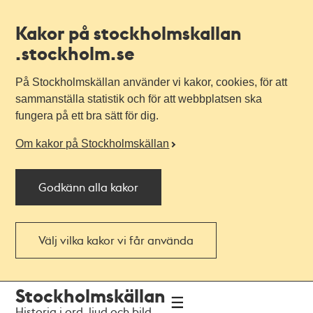
Kakor på stockholmskallan
.stockholm.se
På Stockholmskällan använder vi kakor, cookies, för att
sammanställa statistik och för att webbplatsen ska
fungera på ett bra sätt för dig.
Om kakor på Stockholmskällan
Godkänn alla kakor
Välj vilka kakor vi får använda
Till
Till
Stockholmskällan
navigationen
huvudinnehållet
Historia i ord, ljud och bild