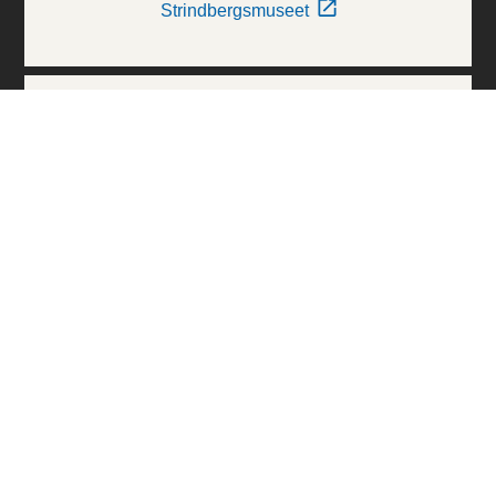
Strindbergsmuseet
Thielska Galleriet
Världskulturmuseerna