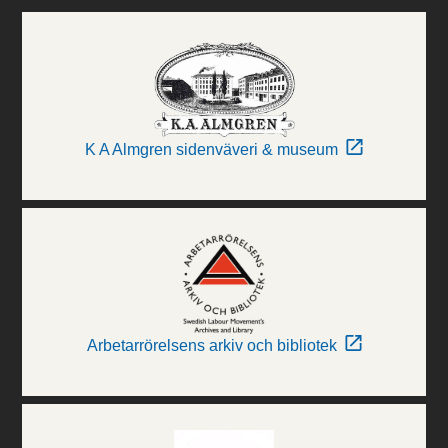
K A Almgren sidenväveri & museum
Arbetarrörelsens arkiv och bibliotek