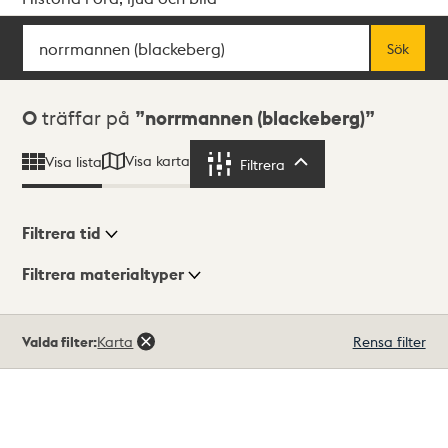
Sök
Fritextsök
Sök
Sökresultat
0
träffar på
norrmannen (blackeberg)
Visa karta
Visa lista
Filtrera
Filtrera
Filtrera tid
Filtrera materialtyper
Visningsläge
Totalt
Valda filter:
Karta
Rensa filter
0
träffar
Lista
Karta