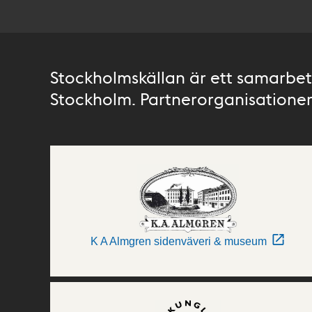
Stockholmskällan är ett samarbete
Stockholm. Partnerorganisationer 
K A Almgren sidenväveri & museum