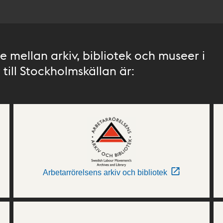
 mellan arkiv, bibliotek och museer i
till Stockholmskällan är:
Arbetarrörelsens arkiv och bibliotek