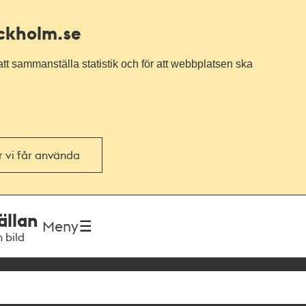
ockholm.se
tt sammanställa statistik och för att webbplatsen ska
or vi får använda
ällan
Meny
h bild