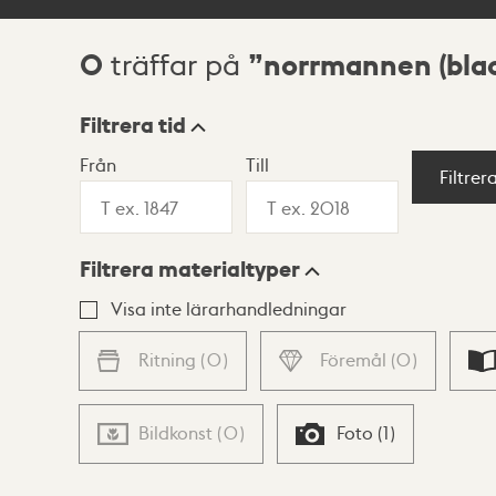
0
norrmannen (bla
träffar på
Sökresultat
Filtrera tid
Från
Till
Visningsläge
Filtrer
Filtrera materialtyper
Lista
Karta
Visa inte lärarhandledningar
Ritning
(
0
)
Föremål
(
0
)
Bildkonst
(
0
)
Foto
(
1
)