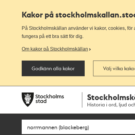
Kakor på stockholmskallan
.st
På Stockholmskällan använder vi kakor, cookies, för a
fungera på ett bra sätt för dig.
Om kakor på Stockholmskällan
Godkänn alla kakor
Välj vilka kak
Till
Till
Stockholmsk
navigationen
huvudinnehållet
Historia i ord, ljud oc
Sök
Fritextsök