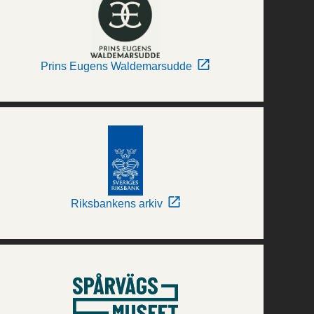
Prins Eugens Waldemarsudde
Riksbankens arkiv