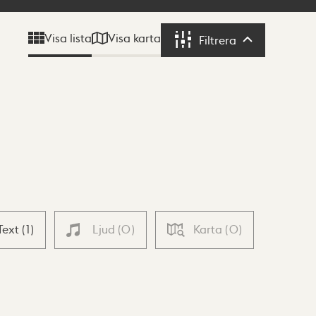
Visa karta
Visa lista
Filtrera
Filtrera
Text
(
1
)
Ljud
(
0
)
Karta
(
0
)