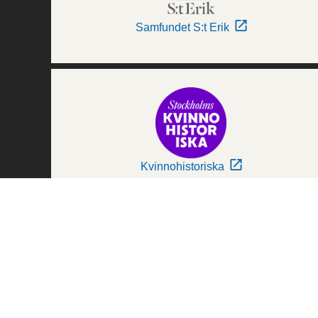
Samfundet S:t Erik
Kvinnohistoriska
Världskulturmuseerna