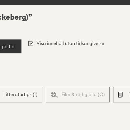
ckeberg)
Visa innehåll utan tidsangivelse
a på tid
Litteraturtips
(
1
)
Film & rörlig bild
(
0
)