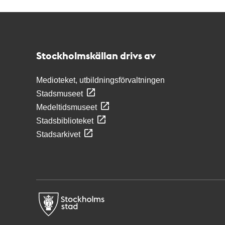
Kontakt
Stockholmskällan
Stockholmskällan drivs av
Medioteket, utbildningsförvaltningen
Stadsmuseet
Medeltidsmuseet
Stadsbiblioteket
Stadsarkivet