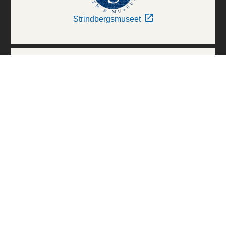
Strindbergsmuseet
Thielska Galleriet
Världskulturmuseerna