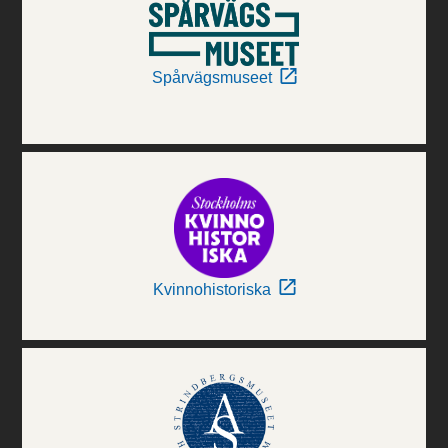
Spårvägsmuseet
Kvinnohistoriska