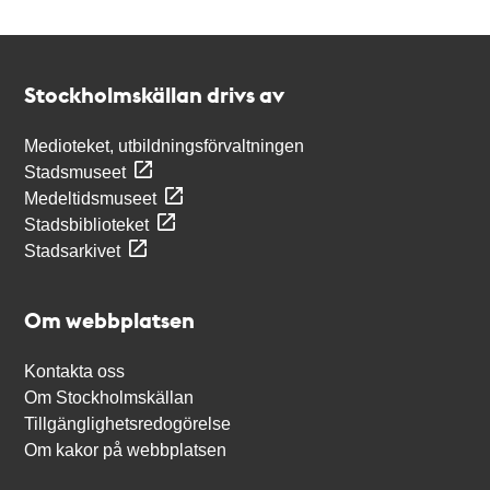
Kontakt
Stockholmskällan
Stockholmskällan drivs av
Medioteket, utbildningsförvaltningen
Stadsmuseet
Medeltidsmuseet
Stadsbiblioteket
Stadsarkivet
Om webbplatsen
Kontakta oss
Om Stockholmskällan
Tillgänglighetsredogörelse
Om kakor på webbplatsen