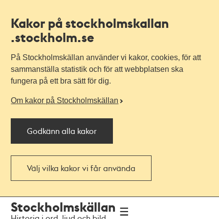
Kakor på stockholmskallan
.stockholm.se
På Stockholmskällan använder vi kakor, cookies, för att
sammanställa statistik och för att webbplatsen ska
fungera på ett bra sätt för dig.
Om kakor på Stockholmskällan
Godkänn alla kakor
Välj vilka kakor vi får använda
Till
Till
Stockholmskällan
navigationen
huvudinnehållet
Historia i ord, ljud och bild