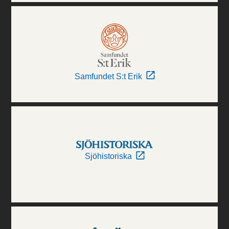
Samfundet S:t Erik
Sjöhistoriska