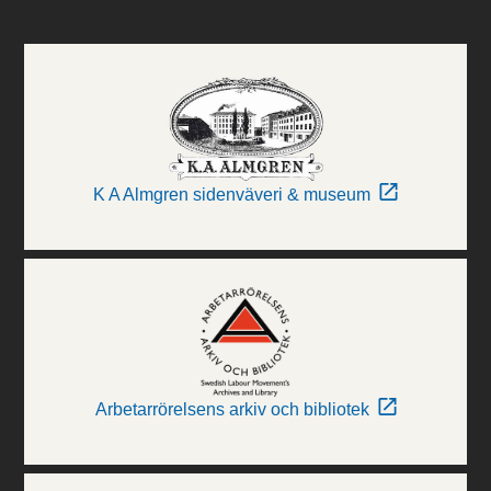
K A Almgren sidenväveri & museum
Arbetarrörelsens arkiv och bibliotek