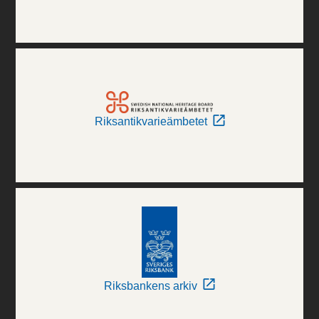
Riksantikvarieämbetet
Riksbankens arkiv