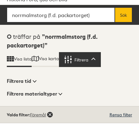
Sök
Fritextsök
Sök
Sökresultat
0
träffar på
norrmalmstorg (f.d.
packartorget)
Visa karta
Visa lista
Filtrera
Filtrera
Filtrera tid
Filtrera materialtyper
Visningsläge
Totalt
Valda filter:
Föremål
Rensa filter
0
träffar
Lista
Karta