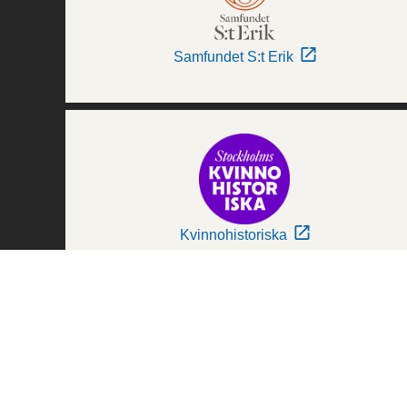
Samfundet S:t Erik
Kvinnohistoriska
Världskulturmuseerna