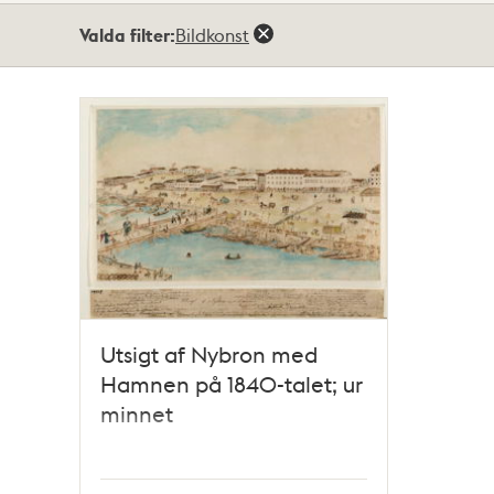
Totalt
Valda filter:
Bildkonst
1
träffar
Utsigt af Nybron med
Hamnen på 1840-talet; ur
minnet