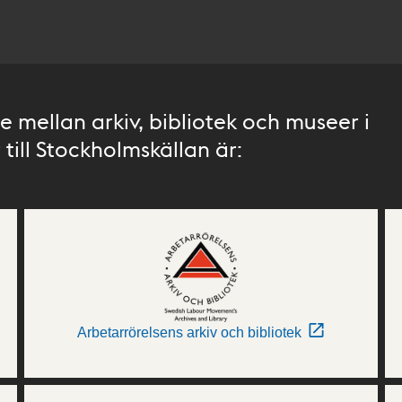
 mellan arkiv, bibliotek och museer i
till Stockholmskällan är:
Arbetarrörelsens arkiv och bibliotek