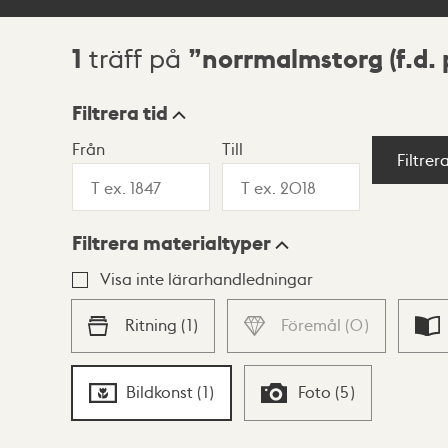
1
norrmalmstorg (f.d.
träff på
Sökresultat
Filtrera tid
Från
Till
Visningsläge
Filtrer
Filtrera materialtyper
Lista
Karta
Visa inte lärarhandledningar
Ritning
(
1
)
Föremål
(
0
)
Bildkonst
(
1
)
Foto
(
5
)