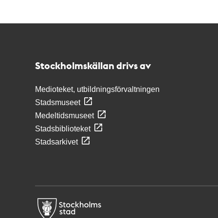
Kontakt
Stockholmskällan
Stockholmskällan drivs av
Medioteket, utbildningsförvaltningen
Stadsmuseet
Medeltidsmuseet
Stadsbiblioteket
Stadsarkivet