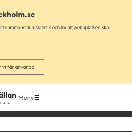
ockholm.se
tt sammanställa statistik och för att webbplatsen ska
or vi får använda
ällan
Meny
h bild