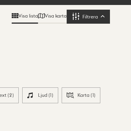
Visa karta
Visa lista
Filtrera
Filtrera
Text
(
2
)
Ljud
(
1
)
Karta
(
1
)