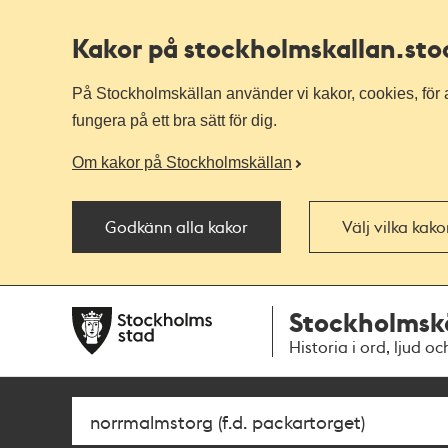
Kakor på stockholmskallan
.st
På Stockholmskällan använder vi kakor, cookies, för a
fungera på ett bra sätt för dig.
Om kakor på Stockholmskällan
Godkänn alla kakor
Välj vilka kak
Till
Till
Stockholmsk
navigationen
huvudinnehållet
Historia i ord, ljud oc
Sök
Fritextsök