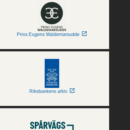
Prins Eugens Waldemarsudde
Riksbankens arkiv