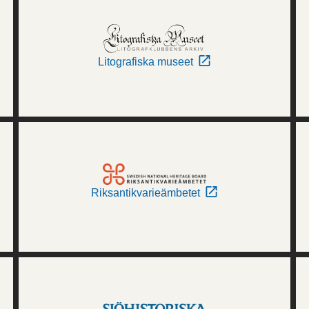
Litografiska museet
Riksantikvarieämbetet