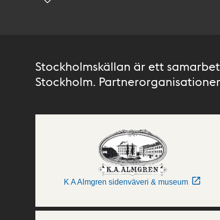
Stockholmskällan är ett samarbete
Stockholm. Partnerorganisationer 
K A Almgren sidenväveri & museum