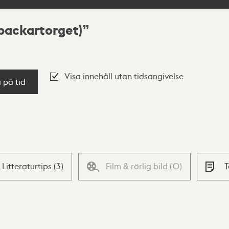
 packartorget)
Visa innehåll utan tidsangivelse
a på tid
Litteraturtips
(
3
)
Film & rörlig bild
(
0
)