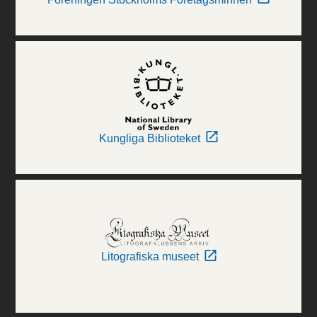
Kungliga Biblioteket
Litografiska museet