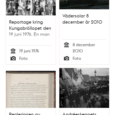
Vädersolar 8
Reportage kring
december år 2010
Kungabröllopet den
19 juni 1976. En man
med dragspel på
8 december
ryggen och skylten
Tid
19 juni 1976
2010
""Mora Kompani""
Tid
Foto
Foto
tågar över Norrbro.
Typ
Typ
Åskådare, en del
med svenska
flaggan i handen,
står längs broräcket
Regleringen av
Andréeskeppets