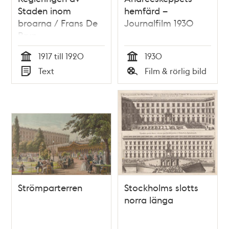
Staden inom
hemfärd –
broarna / Frans De
Journalfilm 1930
Brun
1917 till 1920
1930
Tid
Tid
Text
Film & rörlig bild
Typ
Typ
Strömparterren
Stockholms slotts
norra länga