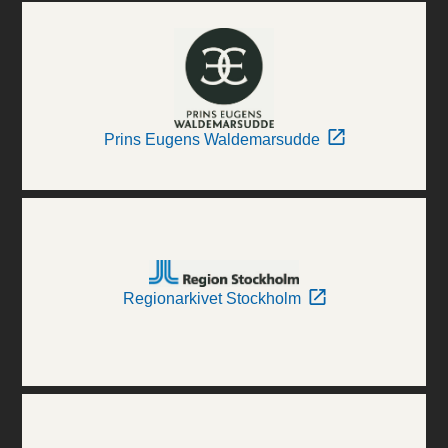
Prins Eugens Waldemarsudde
Regionarkivet Stockholm