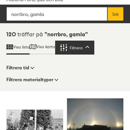
Sök
Fritextsök
Sök
Sökresultat
120
träffar på
norrbro, gamla
Visa karta
Visa lista
Filtrera
Filtrera
Filtrera tid
Filtrera materialtyper
Visningsläge
Totalt
120
träffar
Lista
Karta