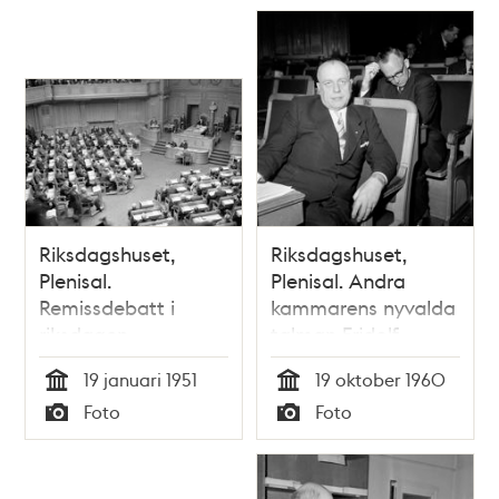
Riksdagshuset,
Riksdagshuset,
Plenisal.
Plenisal. Andra
Remissdebatt i
kammarens nyvalda
riksdagen
talman Fridolf
Thapper
19 januari 1951
19 oktober 1960
Tid
Tid
Foto
Foto
Typ
Typ