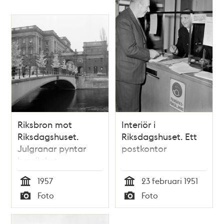
Riksbron mot
Interiör i
Riksdagshuset.
Riksdagshuset. Ett
Julgranar pyntar
postkontor
broräcket
1957
23 februari 1951
Tid
Tid
Foto
Foto
Typ
Typ