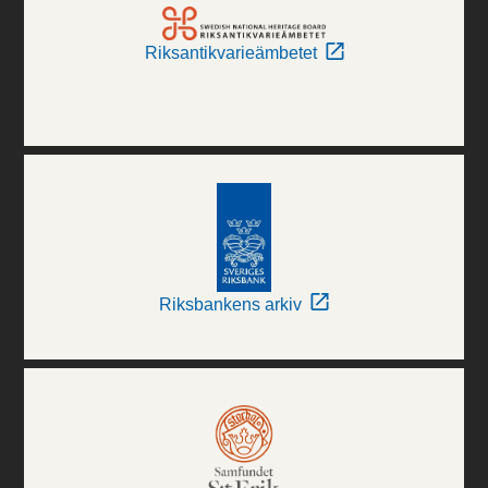
Riksantikvarieämbetet
Riksbankens arkiv