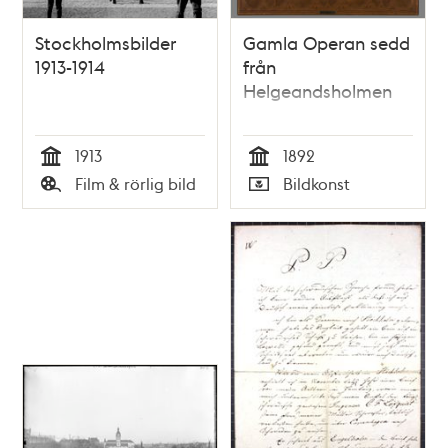
Stockholmsbilder
Gamla Operan sedd
1913-1914
från
Helgeandsholmen
1913
1892
Tid
Tid
Film & rörlig bild
Bildkonst
Typ
Typ