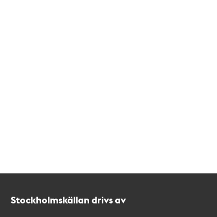
Kontakt
Stockholmskällan
Stockholmskällan drivs av