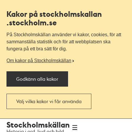
Kakor på stockholmskallan
.stockholm.se
På Stockholmskällan använder vi kakor, cookies, för att
sammanställa statistik och för att webbplatsen ska
fungera på ett bra sätt för dig.
Om kakor på Stockholmskällan
Godkänn alla kakor
Välj vilka kakor vi får använda
Till
Till
Stockholmskällan
navigationen
huvudinnehållet
Historia i ord, ljud och bild