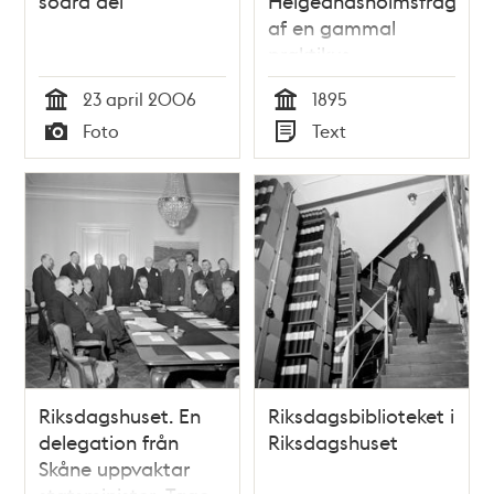
södra del
Helgeandsholmsfrågan
af en gammal
praktikus
23 april 2006
1895
Tid
Tid
Foto
Text
Typ
Typ
Riksdagshuset. En
Riksdagsbiblioteket i
delegation från
Riksdagshuset
Skåne uppvaktar