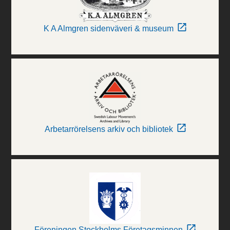
K A Almgren sidenväveri & museum
Arbetarrörelsens arkiv och bibliotek
Föreningen Stockholms Företagsminnen