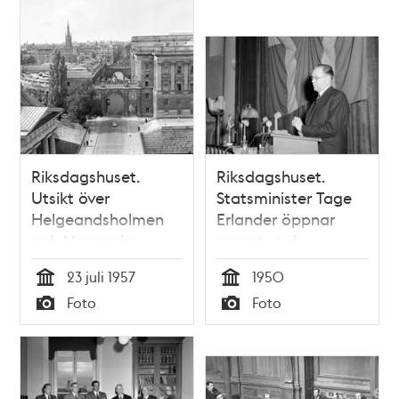
Riksdagshuset.
Riksdagshuset.
Utsikt över
Statsminister Tage
Helgeandsholmen
Erlander öppnar
och Norrmalm
export- och
importmöte.
23 juli 1957
1950
Tid
Tid
Foto
Foto
Typ
Typ