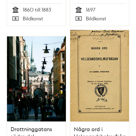
1860 till 1883
1697
Tid
Tid
Bildkonst
Bildkonst
Typ
Typ
Drottninggatans
Några ord i