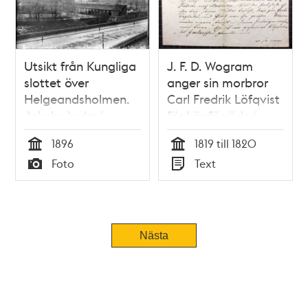
Utsikt från Kungliga
J. F. D. Wogram
slottet över
anger sin morbror
Helgeandsholmen.
Carl Fredrik Löfqvist
Jakobs kyrka i
för högförräderi -
bakgrunden
brev 1820
1896
1819 till 1820
Tid
Tid
Foto
Text
Typ
Typ
Tidigare
Nästa