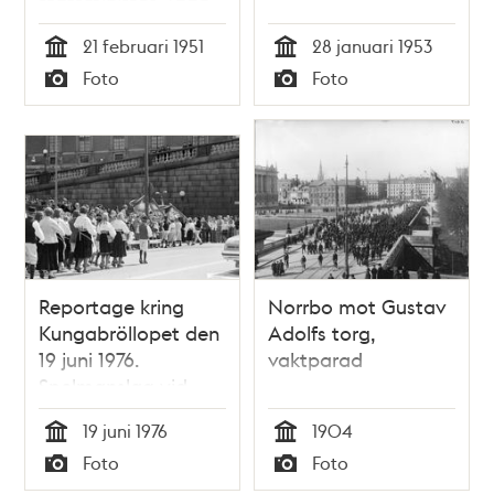
statsminister, Tage
Erlander
21 februari 1951
28 januari 1953
Tid
Tid
Foto
Foto
Typ
Typ
Reportage kring
Norrbo mot Gustav
Kungabröllopet den
Adolfs torg,
19 juni 1976.
vaktparad
Spelmanslag vid
Lejonbacken vid
19 juni 1976
1904
Slottet
Tid
Tid
Foto
Foto
Typ
Typ