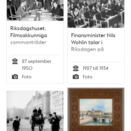
Riksdagshuset.
Filmsakkunniga
Finansminister Nils
sammanträder
Wohlin talar i
Riksdagen på
Helgeandsholmen
27 september
Tid
1950
1927 till 1934
Tid
Foto
Foto
Typ
Typ