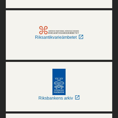
Riksantikvarieämbetet
Riksbankens arkiv