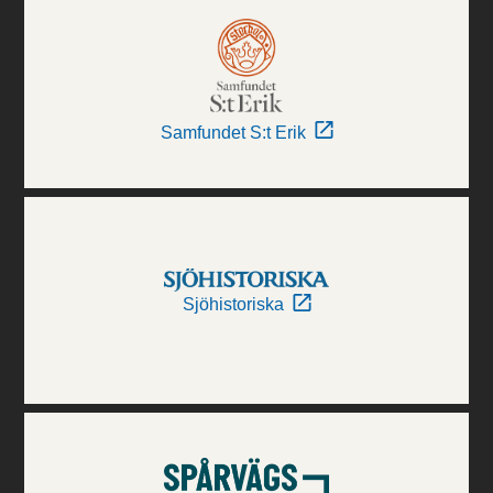
Samfundet S:t Erik
Sjöhistoriska