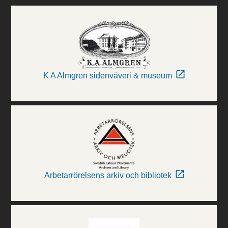
K A Almgren sidenväveri & museum
Arbetarrörelsens arkiv och bibliotek