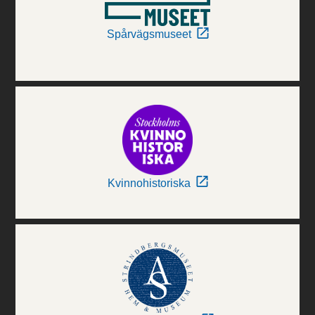
Spårvägsmuseet
Kvinnohistoriska