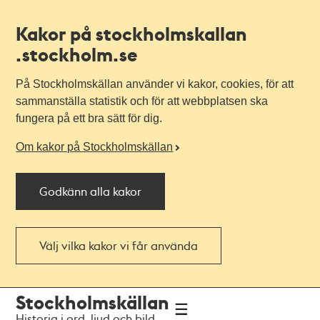
Kakor på stockholmskallan
.stockholm.se
På Stockholmskällan använder vi kakor, cookies, för att
sammanställa statistik och för att webbplatsen ska
fungera på ett bra sätt för dig.
Om kakor på Stockholmskällan
Godkänn alla kakor
Välj vilka kakor vi får använda
Till
Till
Stockholmskällan
navigationen
huvudinnehållet
Historia i ord, ljud och bild