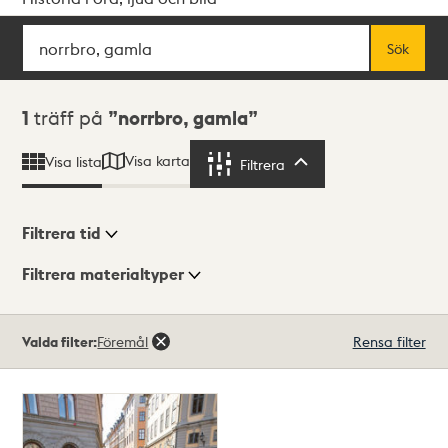
Sök
Fritextsök
Sök
Sökresultat
1
träff på
norrbro, gamla
Visa karta
Visa lista
Filtrera
Filtrera
Filtrera tid
Filtrera materialtyper
Visningsläge
Totalt
Valda filter:
Föremål
Rensa filter
1
träffar
Lista
Karta