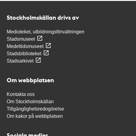
Kontakt
Stockholmskällan
Stockholmskällan drivs av
Medioteket, utbildningsförvaltningen
Stadsmuseet
Medeltidsmuseet
Stadsbiblioteket
Stadsarkivet
Om webbplatsen
Kontakta oss
Om Stockholmskällan
Tillgänglighetsredogörelse
Om kakor på webbplatsen
Sociala medier