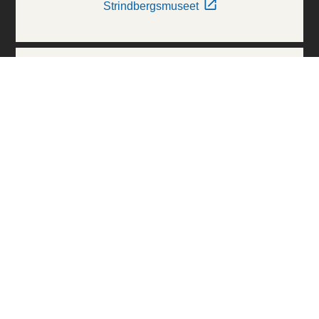
Strindbergsmuseet
Thielska Galleriet
Världskulturmuseerna