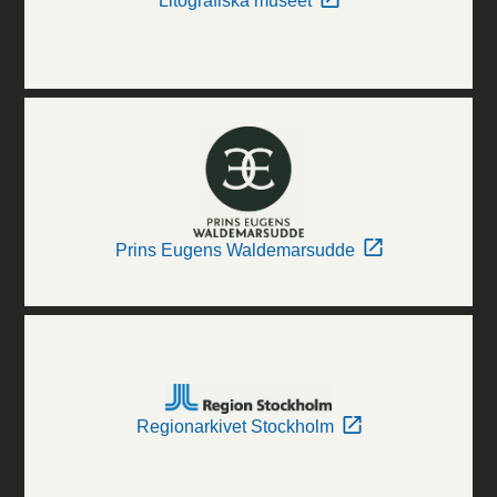
Litografiska museet
Prins Eugens Waldemarsudde
Regionarkivet Stockholm