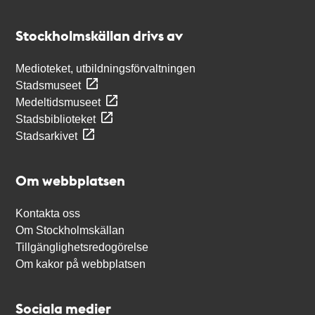
Kontakt
Stockholmskällan
Stockholmskällan drivs av
Medioteket, utbildningsförvaltningen
Stadsmuseet
Medeltidsmuseet
Stadsbiblioteket
Stadsarkivet
Om webbplatsen
Kontakta oss
Om Stockholmskällan
Tillgänglighetsredogörelse
Om kakor på webbplatsen
Sociala medier