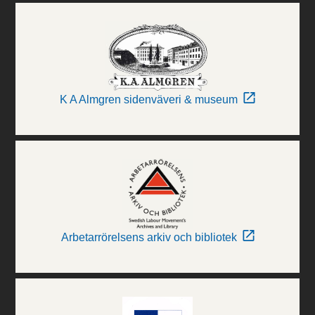
K A Almgren sidenväveri & museum
Arbetarrörelsens arkiv och bibliotek