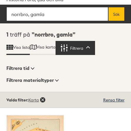
Sök
Fritextsök
Sök
Sökresultat
1
träff på
norrbro, gamla
Visa karta
Visa lista
Filtrera
Filtrera
Filtrera tid
Filtrera materialtyper
Visningsläge
Totalt
Valda filter:
Karta
Rensa filter
1
träffar
Lista
Karta