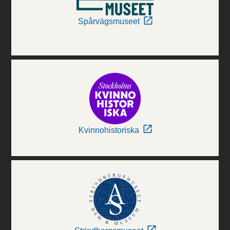
Spårvägsmuseet
Kvinnohistoriska