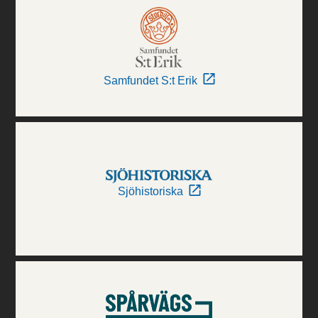
Samfundet S:t Erik
Sjöhistoriska