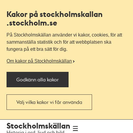
Kakor på stockholmskallan
.stockholm.se
På Stockholmskällan använder vi kakor, cookies, för att
sammanställa statistik och för att webbplatsen ska
fungera på ett bra sätt för dig.
Om kakor på Stockholmskällan
Godkänn alla kakor
Välj vilka kakor vi får använda
Till
Till
Stockholmskällan
navigationen
huvudinnehållet
Historia i ord, ljud och bild