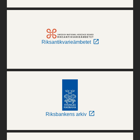
Riksantikvarieämbetet
Riksbankens arkiv