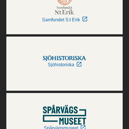
Samfundet S:t Erik
Sjöhistoriska
Spårvägsmuseet