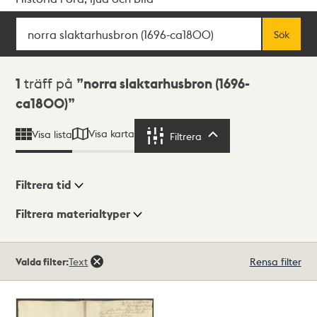
Sök
Fritextsök
Sök
Sökresultat
1
träff på
norra slaktarhusbron (1696-
ca1800)
Visa karta
Visa lista
Filtrera
Filtrera
Filtrera tid
Filtrera materialtyper
Visningsläge
Totalt
Valda filter:
Text
Rensa filter
1
träffar
Lista
Karta