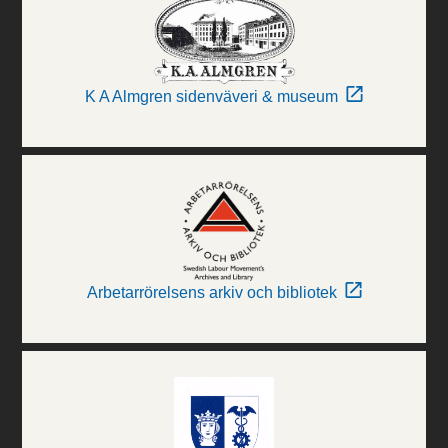
K A Almgren sidenväveri & museum
Arbetarrörelsens arkiv och bibliotek