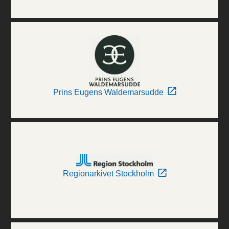
Prins Eugens Waldemarsudde
Regionarkivet Stockholm