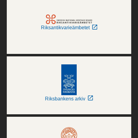
Riksantikvarieämbetet
Riksbankens arkiv