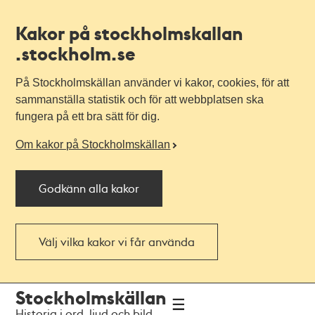
Kakor på stockholmskallan
.stockholm.se
På Stockholmskällan använder vi kakor, cookies, för att
sammanställa statistik och för att webbplatsen ska
fungera på ett bra sätt för dig.
Om kakor på Stockholmskällan
Godkänn alla kakor
Välj vilka kakor vi får använda
Till
Till
Stockholmskällan
navigationen
huvudinnehållet
Historia i ord, ljud och bild