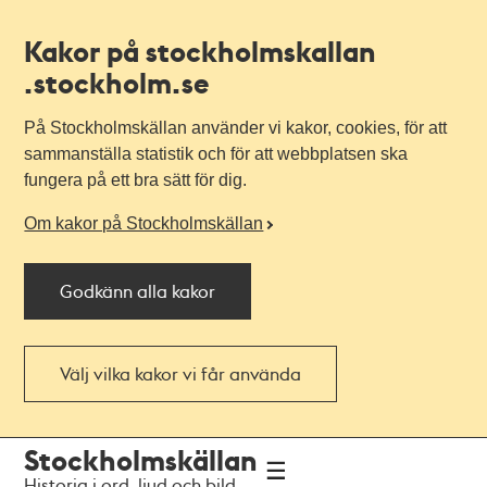
Kakor på stockholmskallan
.stockholm.se
På Stockholmskällan använder vi kakor, cookies, för att
sammanställa statistik och för att webbplatsen ska
fungera på ett bra sätt för dig.
Om kakor på Stockholmskällan
Godkänn alla kakor
Välj vilka kakor vi får använda
Till
Till
Stockholmskällan
navigationen
huvudinnehållet
Historia i ord, ljud och bild