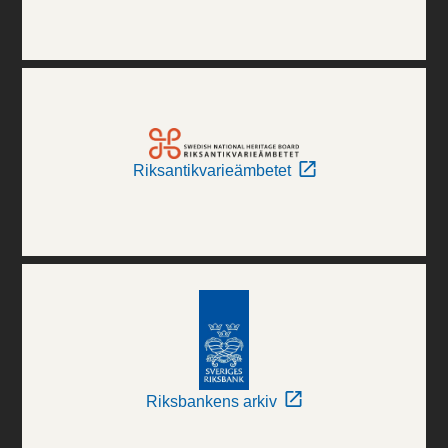
Riksantikvarieämbetet
Riksbankens arkiv