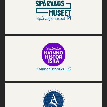
Spårvägsmuseet
Kvinnohistoriska