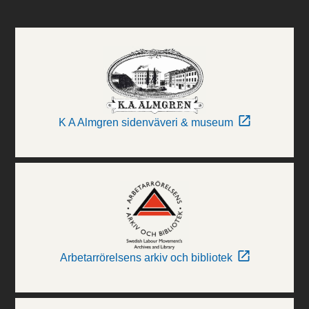
K A Almgren sidenväveri & museum
Arbetarrörelsens arkiv och bibliotek