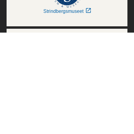
Strindbergsmuseet
Thielska Galleriet
Världskulturmuseerna