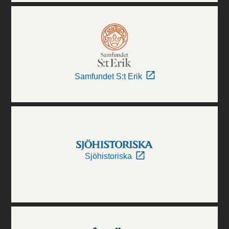
Samfundet S:t Erik
Sjöhistoriska