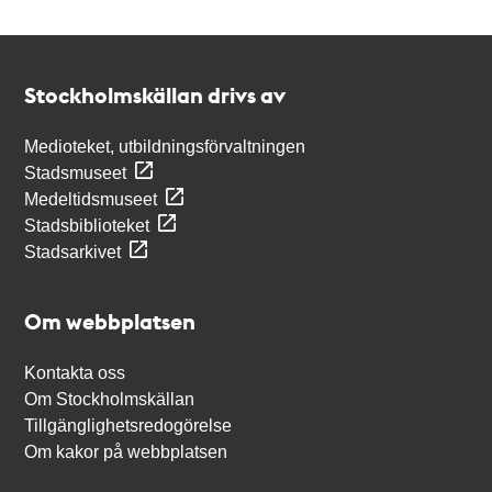
Kontakt
Stockholmskällan
Stockholmskällan drivs av
Medioteket, utbildningsförvaltningen
Stadsmuseet
Medeltidsmuseet
Stadsbiblioteket
Stadsarkivet
Om webbplatsen
Kontakta oss
Om Stockholmskällan
Tillgänglighetsredogörelse
Om kakor på webbplatsen