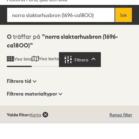
Sök
Fritextsök
Sök
Sökresultat
0
träffar på
norra slaktarhusbron (1696-
ca1800)
Visa karta
Visa lista
Filtrera
Filtrera
Filtrera tid
Filtrera materialtyper
Visningsläge
Totalt
Valda filter:
Karta
Rensa filter
0
träffar
Lista
Karta