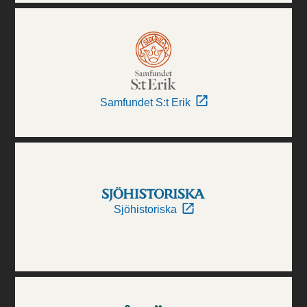
Samfundet S:t Erik
Sjöhistoriska