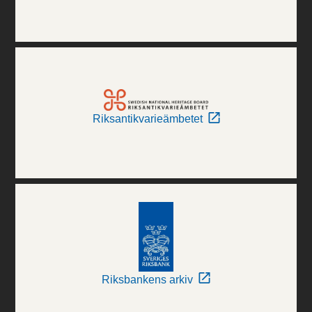
Riksantikvarieämbetet
Riksbankens arkiv