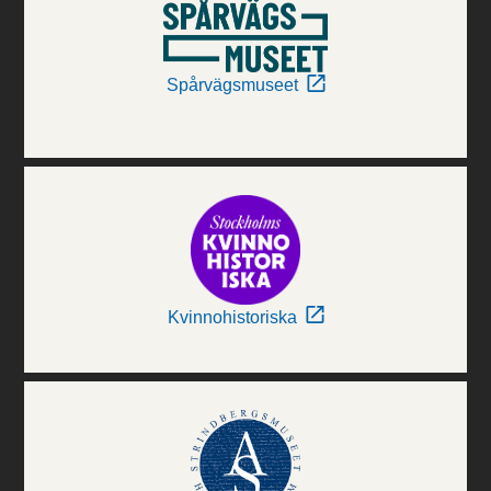
Spårvägsmuseet
Kvinnohistoriska