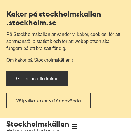
Kakor på stockholmskallan
.stockholm.se
På Stockholmskällan använder vi kakor, cookies, för att
sammanställa statistik och för att webbplatsen ska
fungera på ett bra sätt för dig.
Om kakor på Stockholmskällan
Godkänn alla kakor
Välj vilka kakor vi får använda
Till
Till
Stockholmskällan
navigationen
huvudinnehållet
Historia i ord, ljud och bild