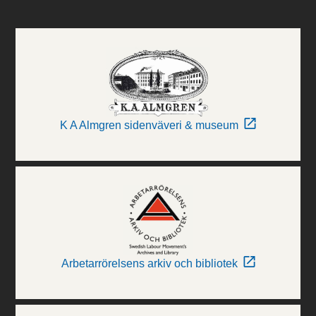
K A Almgren sidenväveri & museum
Arbetarrörelsens arkiv och bibliotek