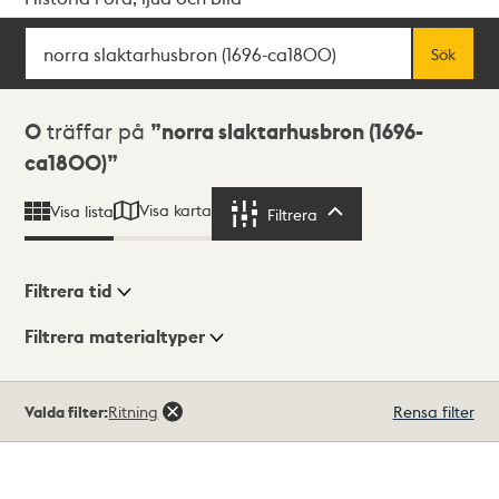
Sök
Fritextsök
Sök
Sökresultat
0
träffar på
norra slaktarhusbron (1696-
ca1800)
Visa karta
Visa lista
Filtrera
Filtrera
Filtrera tid
Filtrera materialtyper
Visningsläge
Totalt
Valda filter:
Ritning
Rensa filter
0
träffar
Lista
Karta