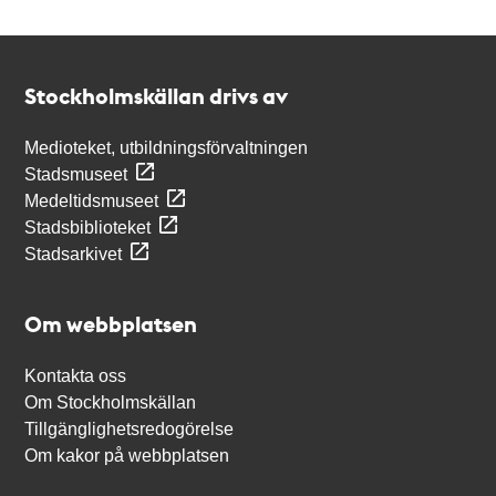
Kontakt
Stockholmskällan
Stockholmskällan drivs av
Medioteket, utbildningsförvaltningen
Stadsmuseet
Medeltidsmuseet
Stadsbiblioteket
Stadsarkivet
Om webbplatsen
Kontakta oss
Om Stockholmskällan
Tillgänglighetsredogörelse
Om kakor på webbplatsen