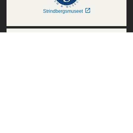
Strindbergsmuseet
Thielska Galleriet
Världskulturmuseerna