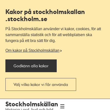
Kakor på stockholmskallan
.stockholm.se
På Stockholmskällan använder vi kakor, cookies, för att
sammanställa statistik och för att webbplatsen ska
fungera på ett bra sätt för dig.
Om kakor på Stockholmskällan
Godkänn alla kakor
Välj vilka kakor vi får använda
Till
Till
Stockholmskällan
navigationen
huvudinnehållet
Historia i ord, ljud och bild