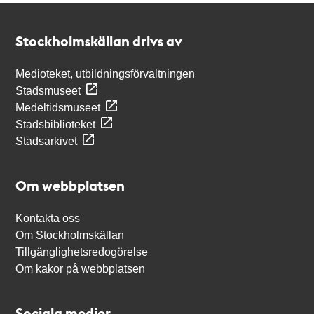
Kontakt
Stockholmskällan
Stockholmskällan drivs av
Medioteket, utbildningsförvaltningen
Stadsmuseet
Medeltidsmuseet
Stadsbiblioteket
Stadsarkivet
Om webbplatsen
Kontakta oss
Om Stockholmskällan
Tillgänglighetsredogörelse
Om kakor på webbplatsen
Sociala medier