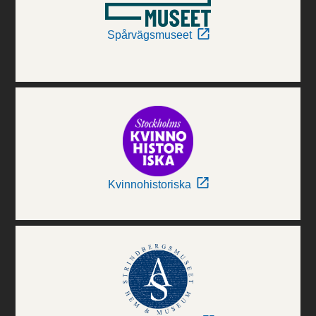
Spårvägsmuseet
Kvinnohistoriska