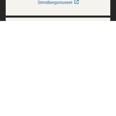
Strindbergsmuseet
Thielska Galleriet
Världskulturmuseerna