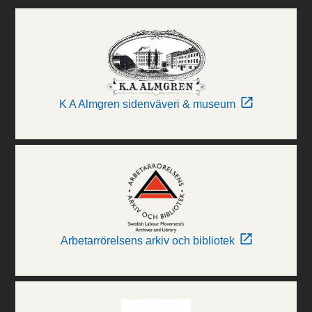
K A Almgren sidenväveri & museum
Arbetarrörelsens arkiv och bibliotek