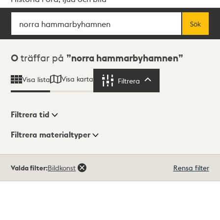
Sök
Fritextsök
Sök
Sökresultat
0
träffar på
norra hammarbyhamnen
Visa karta
Visa lista
Filtrera
Filtrera
Filtrera tid
Filtrera materialtyper
Visningsläge
Totalt
Valda filter:
Bildkonst
Rensa filter
0
träffar
Lista
Karta