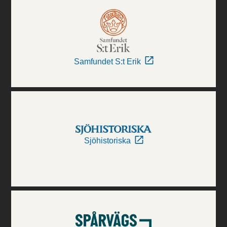
Samfundet S:t Erik
Sjöhistoriska