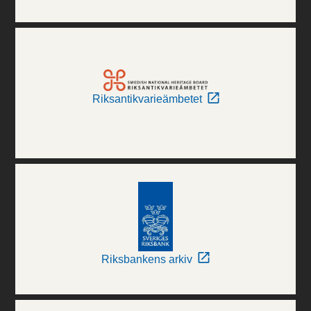
Riksantikvarieämbetet
Riksbankens arkiv