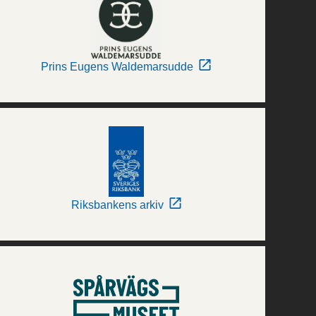
Prins Eugens Waldemarsudde
Riksbankens arkiv