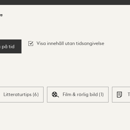
Visa innehåll utan tidsangivelse
a på tid
Litteraturtips
(
6
)
Film & rörlig bild
(
1
)