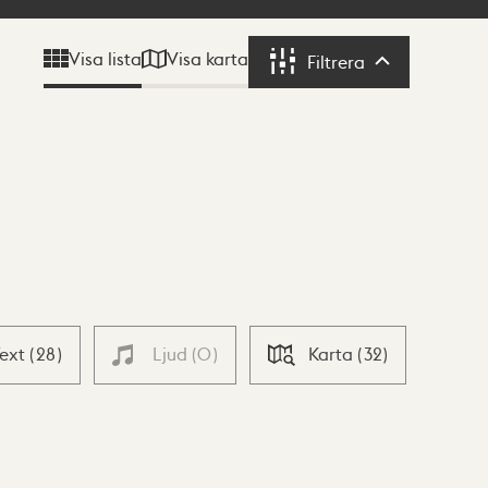
Visa karta
Visa lista
Filtrera
Filtrera
Text
(
28
)
Ljud
(
0
)
Karta
(
32
)