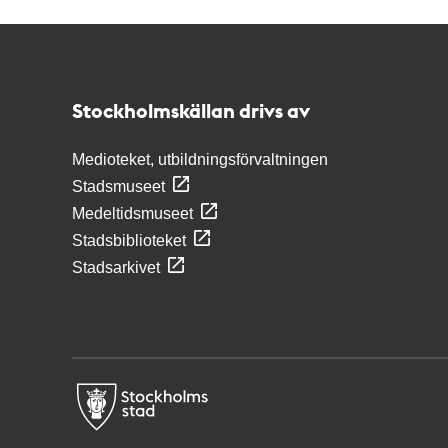
Kontakt
Stockholmskällan
Stockholmskällan drivs av
Medioteket, utbildningsförvaltningen
Stadsmuseet
Medeltidsmuseet
Stadsbiblioteket
Stadsarkivet