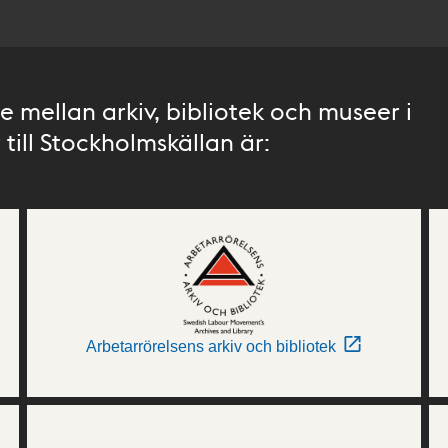
 mellan arkiv, bibliotek och museer i
till Stockholmskällan är:
Arbetarrörelsens arkiv och bibliotek