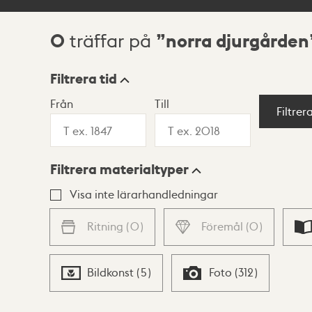
0
norra djurgården
träffar på
Sökresultat
Filtrera tid
Från
Till
Visningsläge
Filtrer
Filtrera materialtyper
Lista
Karta
Visa inte lärarhandledningar
Ritning
(
0
)
Föremål
(
0
)
Bildkonst
(
5
)
Foto
(
312
)