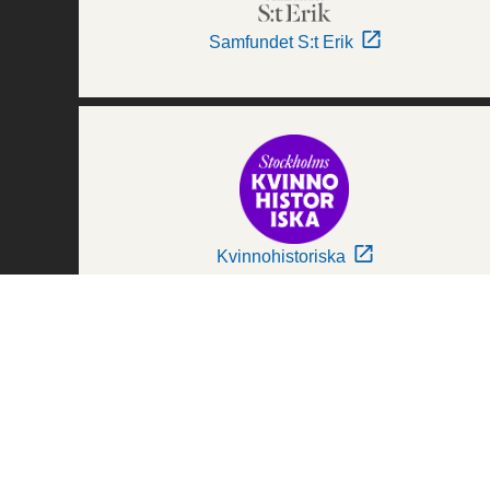
Samfundet S:t Erik
Kvinnohistoriska
Världskulturmuseerna