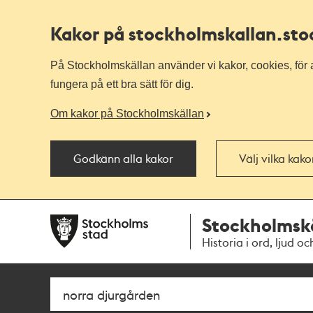
Kakor på stockholmskallan
.st
På Stockholmskällan använder vi kakor, cookies, för a
fungera på ett bra sätt för dig.
Om kakor på Stockholmskällan
Godkänn alla kakor
Välj vilka kak
Till
Till
Stockholmsk
navigationen
huvudinnehållet
Historia i ord, ljud oc
Sök
Fritextsök