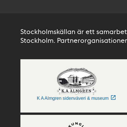
Stockholmskällan är ett samarbete
Stockholm. Partnerorganisationer 
K A Almgren sidenväveri & museum