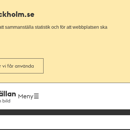
ockholm.se
tt sammanställa statistik och för att webbplatsen ska
or vi får använda
ällan
Meny
h bild