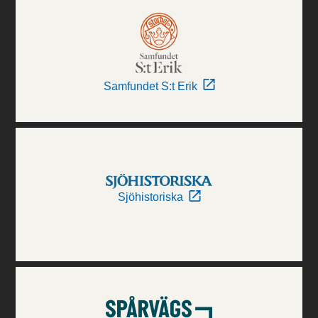
Samfundet S:t Erik
Sjöhistoriska