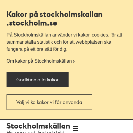
Kakor på stockholmskallan
.stockholm.se
På Stockholmskällan använder vi kakor, cookies, för att
sammanställa statistik och för att webbplatsen ska
fungera på ett bra sätt för dig.
Om kakor på Stockholmskällan
Godkänn alla kakor
Välj vilka kakor vi får använda
Till
Till
Stockholmskällan
navigationen
huvudinnehållet
Historia i ord, ljud och bild