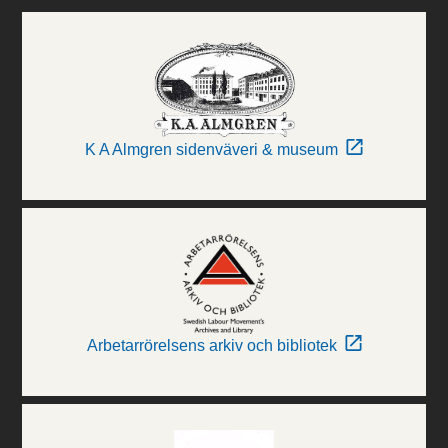
K A Almgren sidenväveri & museum
Arbetarrörelsens arkiv och bibliotek