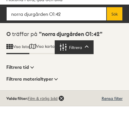
Sök
Fritextsök
Sök
Sökresultat
0
träffar på
norra djurgården 01:42
Visa karta
Visa lista
Filtrera
Filtrera
Filtrera tid
Filtrera materialtyper
Visningsläge
Totalt
Valda filter:
Film & rörlig bild
Rensa filter
0
träffar
Lista
Karta