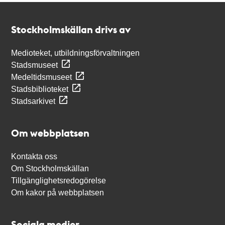
Kontakt
Stockholmskällan
Stockholmskällan drivs av
Medioteket, utbildningsförvaltningen
Stadsmuseet
Medeltidsmuseet
Stadsbiblioteket
Stadsarkivet
Om webbplatsen
Kontakta oss
Om Stockholmskällan
Tillgänglighetsredogörelse
Om kakor på webbplatsen
Sociala medier