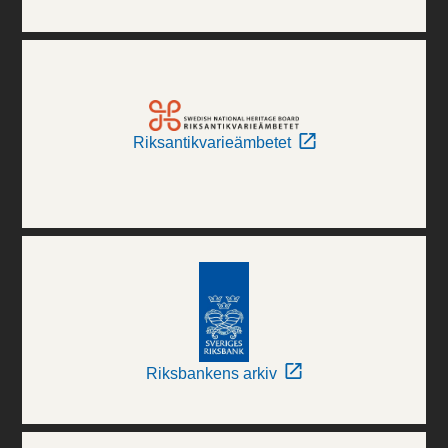
Riksantikvarieämbetet
Riksbankens arkiv