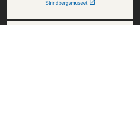
Strindbergsmuseet
Thielska Galleriet
Världskulturmuseerna