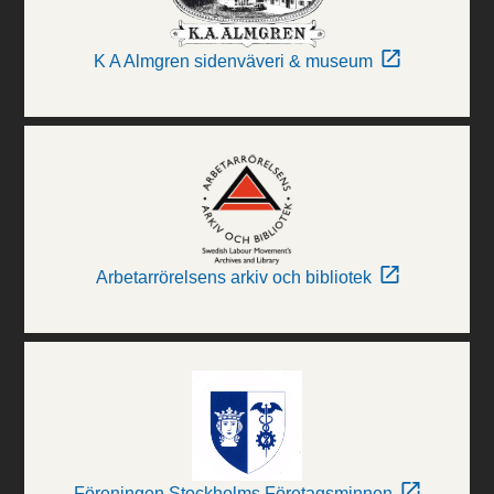
K A Almgren sidenväveri & museum
Arbetarrörelsens arkiv och bibliotek
Föreningen Stockholms Företagsminnen