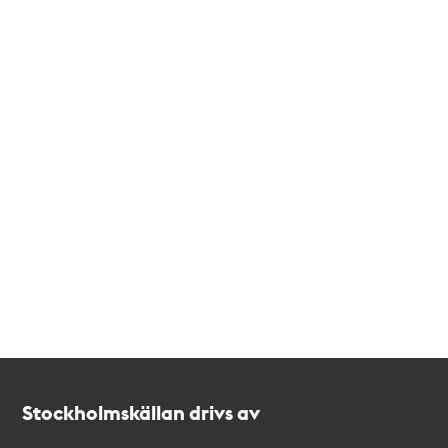
Kontakt
Stockholmskällan
Stockholmskällan drivs av