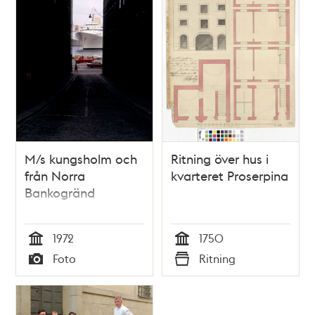
M/s kungsholm och
Ritning över hus i
från Norra
kvarteret Proserpina
Bankogränd
1972
1750
Tid
Tid
Foto
Ritning
Typ
Typ