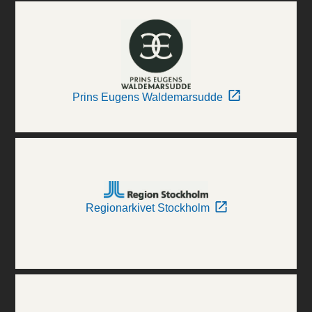
Prins Eugens Waldemarsudde
Regionarkivet Stockholm