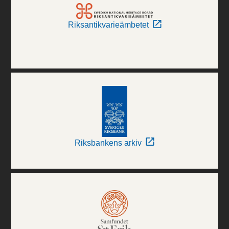
Riksantikvarieämbetet
Riksbankens arkiv