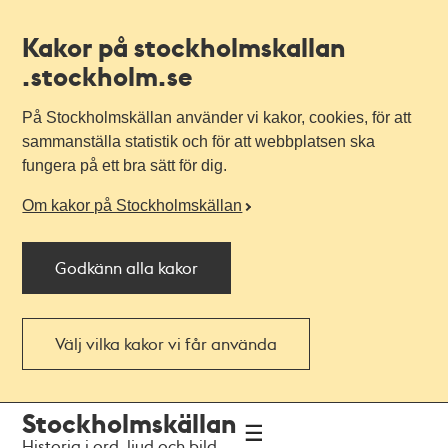
Kakor på stockholmskallan
.stockholm.se
På Stockholmskällan använder vi kakor, cookies, för att
sammanställa statistik och för att webbplatsen ska
fungera på ett bra sätt för dig.
Om kakor på Stockholmskällan
Godkänn alla kakor
Välj vilka kakor vi får använda
Till
Till
Stockholmskällan
navigationen
huvudinnehållet
Historia i ord, ljud och bild