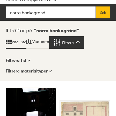
Sök
Fritextsök
Sök
Sökresultat
3
träffar på
norra bankogränd
Visa karta
Visa lista
Filtrera
Filtrera
Filtrera tid
Filtrera materialtyper
Visningsläge
Totalt
3
träffar
Lista
Karta