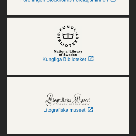
Kungliga Biblioteket
Litografiska museet