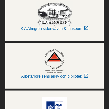
K A Almgren sidenväveri & museum
Arbetarrörelsens arkiv och bibliotek