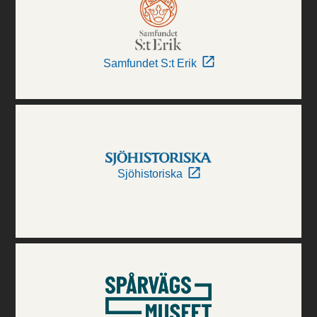
Samfundet S:t Erik
Sjöhistoriska