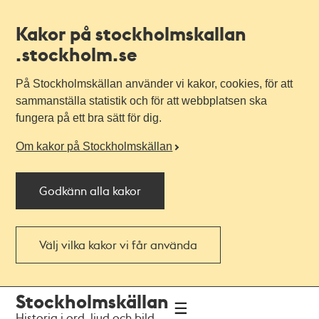
Kakor på stockholmskallan
.stockholm.se
På Stockholmskällan använder vi kakor, cookies, för att
sammanställa statistik och för att webbplatsen ska
fungera på ett bra sätt för dig.
Om kakor på Stockholmskällan
Godkänn alla kakor
Välj vilka kakor vi får använda
Till
Till
Stockholmskällan
navigationen
huvudinnehållet
Historia i ord, ljud och bild