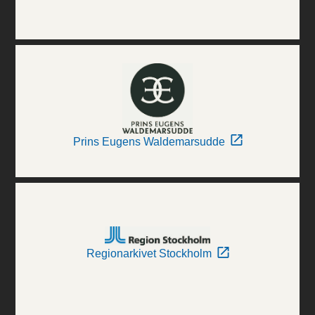
Prins Eugens Waldemarsudde
Regionarkivet Stockholm