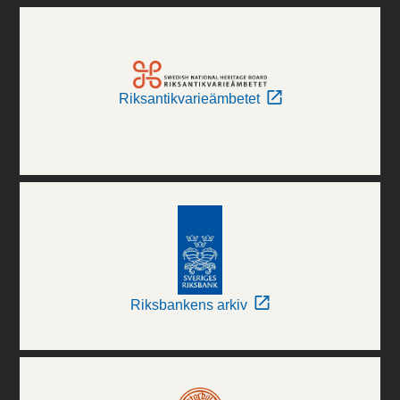
Riksantikvarieämbetet
Riksbankens arkiv