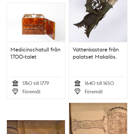
Medicinschatull från
Vattenkastare från
1700-talet
palatset Makalös.
1760 till 1779
1640 till 1650
Tid
Tid
Föremål
Föremål
Typ
Typ