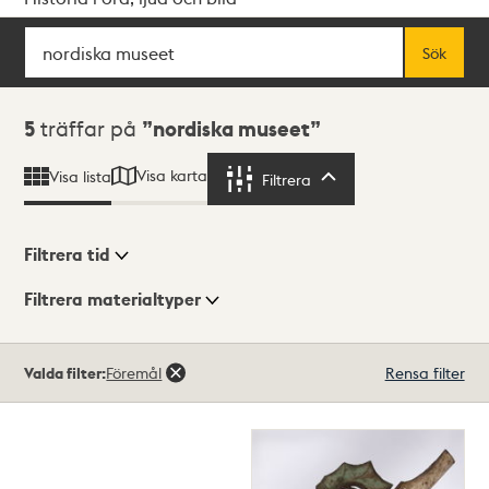
Sök
Fritextsök
Sök
Sökresultat
5
träffar på
nordiska museet
Visa karta
Visa lista
Filtrera
Filtrera
Filtrera tid
Filtrera materialtyper
Visningsläge
Totalt
Valda filter:
Föremål
Rensa filter
5
träffar
Lista
Karta