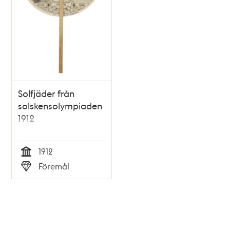
Solfjäder från
solskensolympiaden
1912
1912
Tid
Föremål
Typ