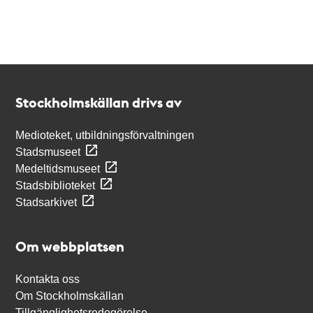
Kontakt
Stockholmskällan
Stockholmskällan drivs av
Medioteket, utbildningsförvaltningen
Stadsmuseet
Medeltidsmuseet
Stadsbiblioteket
Stadsarkivet
Om webbplatsen
Kontakta oss
Om Stockholmskällan
Tillgänglighetsredogörelse