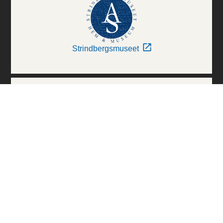
Strindbergsmuseet
Thielska Galleriet