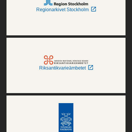
Regionarkivet Stockholm
Riksantikvarieämbetet