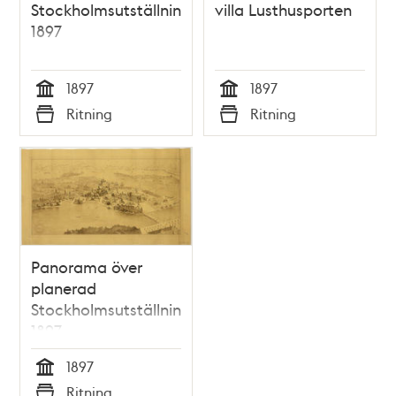
Stockholmsutställningen
villa Lusthusporten
1897
1897
1897
Tid
Tid
Ritning
Ritning
Typ
Typ
Panorama över
planerad
Stockholmsutställning
1897
1897
Tid
Ritning