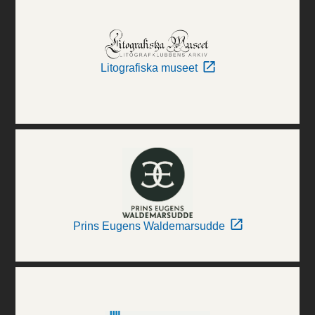
Litografiska museet
Prins Eugens Waldemarsudde