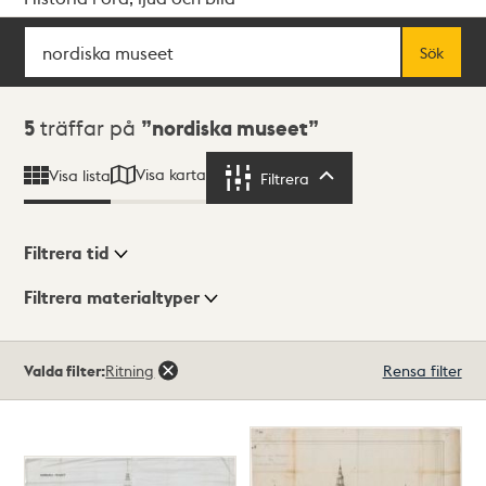
Sök
Fritextsök
Sök
Sökresultat
5
träffar på
nordiska museet
Visa karta
Visa lista
Filtrera
Filtrera
Filtrera tid
Filtrera materialtyper
Visningsläge
Totalt
Valda filter:
Ritning
Rensa filter
5
träffar
Lista
Karta