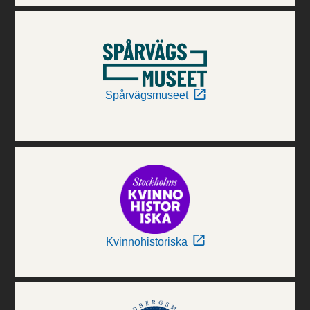
Spårvägsmuseet
Kvinnohistoriska