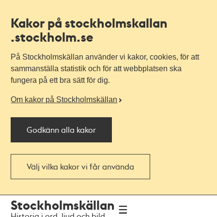
Kakor på stockholmskallan
.stockholm.se
På Stockholmskällan använder vi kakor, cookies, för att
sammanställa statistik och för att webbplatsen ska
fungera på ett bra sätt för dig.
Om kakor på Stockholmskällan
Godkänn alla kakor
Välj vilka kakor vi får använda
Till
Till
Stockholmskällan
navigationen
huvudinnehållet
Historia i ord, ljud och bild