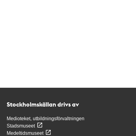
Kontakt
Stockholmskällan
Stockholmskällan drivs av
Medioteket, utbildningsförvaltningen
Stadsmuseet
Medeltidsmuseet