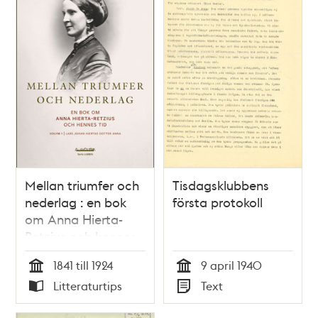
Mellan triumfer och
Tisdagsklubbens
nederlag : en bok
första protokoll
om Anna Hierta-
Retzius och hennes
tid. Volym 1. Lars
1841 till 1924
9 april 1940
Johan Hiertas
Tid
Tid
Litteraturtips
Text
dotter Anna /
Typ
Typ
Gerda Helena