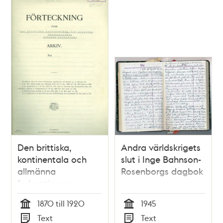
Lindskog
Den brittiska,
Andra världskrigets
kontinentala och
slut i Inge Bahnson-
allmänna
Rosenborgs dagbok
federationens
svenska avdelnings
1870 till 1920
1945
arkiv
Tid
Tid
Text
Text