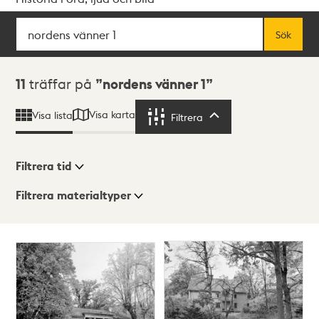
Sök
Fritextsök
Sök
Sökresultat
11
träffar på
nordens vänner 1
Visa karta
Visa lista
Filtrera
Filtrera
Filtrera tid
Filtrera materialtyper
Visningsläge
Totalt
11
träffar
Lista
Karta