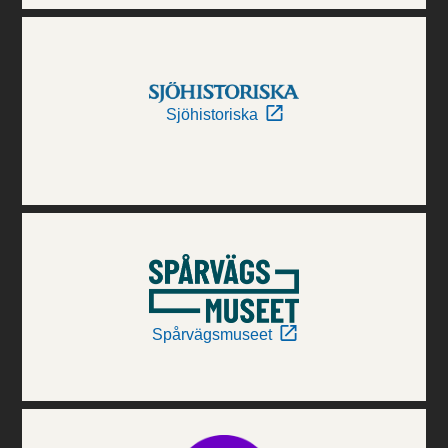
Sjöhistoriska
Spårvägsmuseet