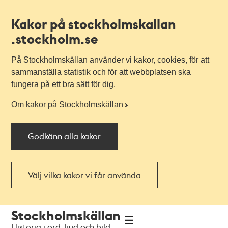
Kakor på stockholmskallan
.stockholm.se
På Stockholmskällan använder vi kakor, cookies, för att
sammanställa statistik och för att webbplatsen ska
fungera på ett bra sätt för dig.
Om kakor på Stockholmskällan
Godkänn alla kakor
Välj vilka kakor vi får använda
Till
Till
Stockholmskällan
navigationen
huvudinnehållet
Historia i ord, ljud och bild