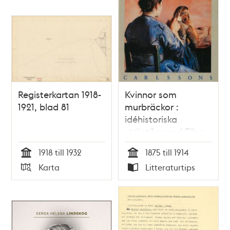
Registerkartan 1918-
Kvinnor som
1921, blad 81
murbräckor :
idéhistoriska
strövtåg med Ellen
Key som
1918 till 1932
1875 till 1914
referenspunkt /
Tid
Tid
Karta
Litteraturtips
Susel Hedström
Typ
Typ
Huveröd