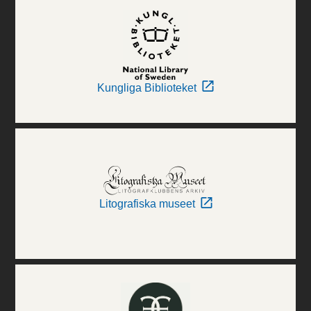
Kungliga Biblioteket
Litografiska museet