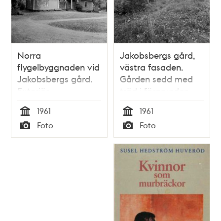
Norra
Jakobsbergs gård,
flygelbyggnaden vid
västra fasaden.
Jakobsbergs gård.
Gården sedd med
Exteriör
träd i förgrunden
1961
1961
Tid
Tid
Foto
Foto
Typ
Typ