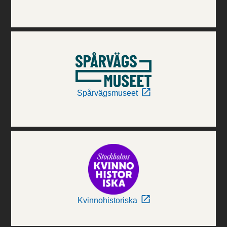
Spårvägsmuseet
Kvinnohistoriska