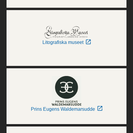
Litografiska museet
Prins Eugens Waldemarsudde