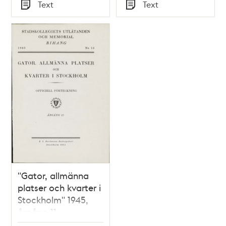
Tid
Tid
Text
Text
Typ
Typ
"Gator, allmänna
platser och kvarter i
Stockholm" 1945,
årgång 11