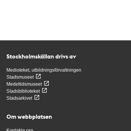
Kontakt
Stockholmskällan
Stockholmskällan drivs av
Medioteket, utbildningsförvaltningen
Stadsmuseet
Medeltidsmuseet
Stadsbiblioteket
Stadsarkivet
Om webbplatsen
Kontakta oss