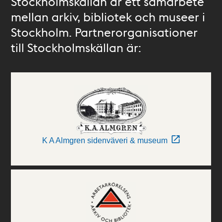
Stockholmskällan är ett samarbete
mellan arkiv, bibliotek och museer i
Stockholm. Partnerorganisationer
till Stockholmskällan är:
K A Almgren sidenväveri & museum