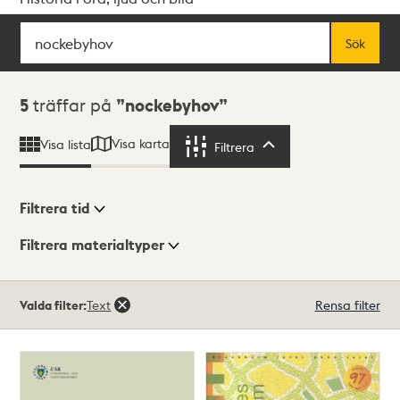
Sök
Fritextsök
Sök
Sökresultat
5
träffar på
nockebyhov
Visa karta
Visa lista
Filtrera
Filtrera
Filtrera tid
Filtrera materialtyper
Visningsläge
Totalt
Valda filter:
Text
Rensa filter
5
träffar
Lista
Karta