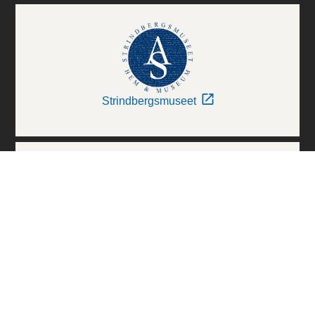
Strindbergsmuseet
Thielska Galleriet