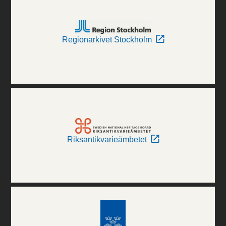
Regionarkivet Stockholm
Riksantikvarieämbetet