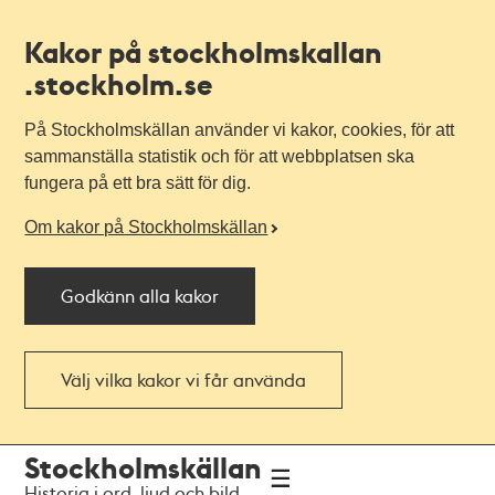
Kakor på stockholmskallan
.stockholm.se
På Stockholmskällan använder vi kakor, cookies, för att
sammanställa statistik och för att webbplatsen ska
fungera på ett bra sätt för dig.
Om kakor på Stockholmskällan
Godkänn alla kakor
Välj vilka kakor vi får använda
Till
Till
Stockholmskällan
navigationen
huvudinnehållet
Historia i ord, ljud och bild