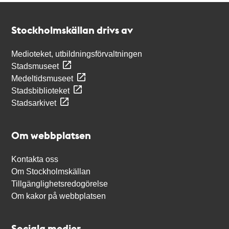
Kontakt
Stockholmskällan
Stockholmskällan drivs av
Medioteket, utbildningsförvaltningen
Stadsmuseet
Medeltidsmuseet
Stadsbiblioteket
Stadsarkivet
Om webbplatsen
Kontakta oss
Om Stockholmskällan
Tillgänglighetsredogörelse
Om kakor på webbplatsen
Sociala medier