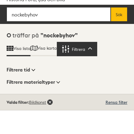
Sök
Fritextsök
Sök
Sökresultat
0
träffar på
nockebyhov
Visa karta
Visa lista
Filtrera
Filtrera
Filtrera tid
Filtrera materialtyper
Visningsläge
Totalt
Valda filter:
Bildkonst
Rensa filter
0
träffar
Lista
Karta