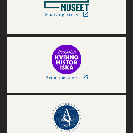
Spårvägsmuseet
Kvinnohistoriska