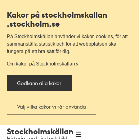
Kakor på stockholmskallan
.stockholm.se
På Stockholmskällan använder vi kakor, cookies, för att
sammanställa statistik och för att webbplatsen ska
fungera på ett bra sätt för dig.
Om kakor på Stockholmskällan
Godkänn alla kakor
Välj vilka kakor vi får använda
Till
Till
Stockholmskällan
navigationen
huvudinnehållet
Historia i ord, ljud och bild