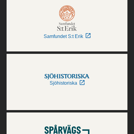
Samfundet S:t Erik
Sjöhistoriska