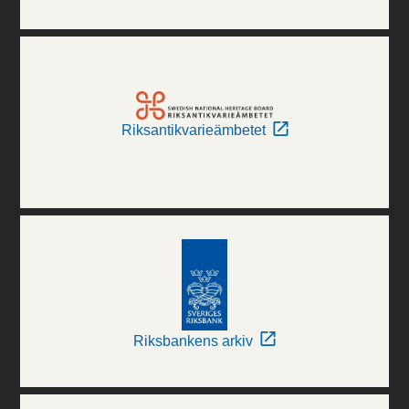
Riksantikvarieämbetet
Riksbankens arkiv