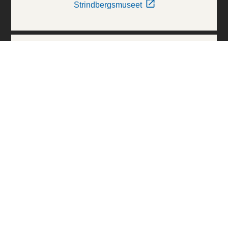
Strindbergsmuseet
Thielska Galleriet
Världskulturmuseerna