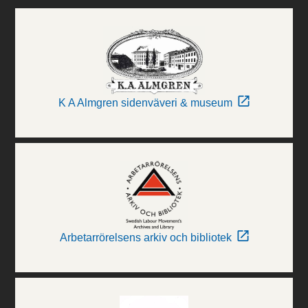
K A Almgren sidenväveri & museum
Arbetarrörelsens arkiv och bibliotek