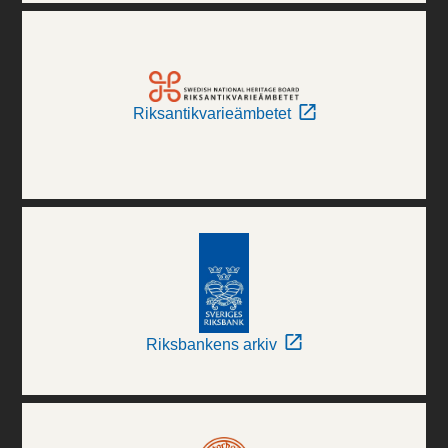
Riksantikvarieämbetet
Riksbankens arkiv