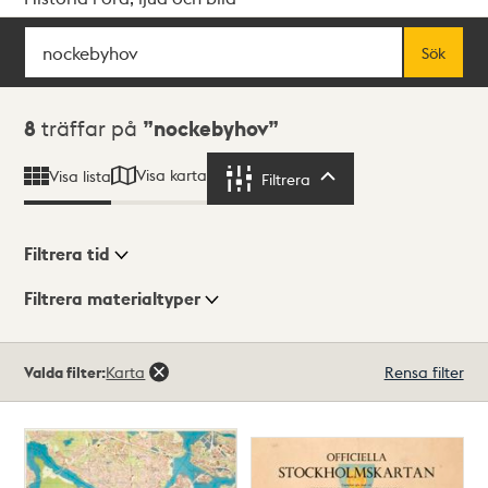
Sök
Fritextsök
Sök
Sökresultat
8
träffar på
nockebyhov
Visa karta
Visa lista
Filtrera
Filtrera
Filtrera tid
Filtrera materialtyper
Visningsläge
Totalt
Valda filter:
Karta
Rensa filter
8
träffar
Lista
Karta