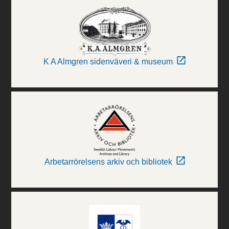
K A Almgren sidenväveri & museum
Arbetarrörelsens arkiv och bibliotek