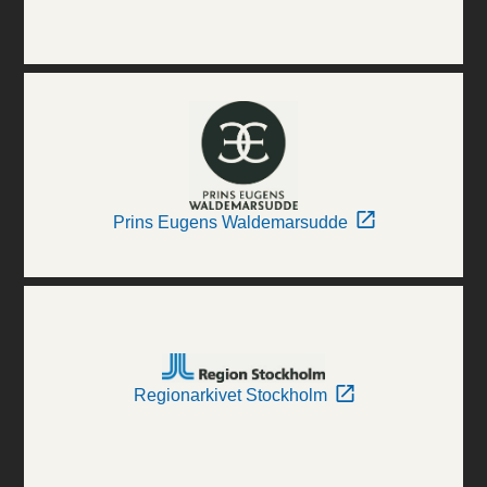
Prins Eugens Waldemarsudde
Regionarkivet Stockholm