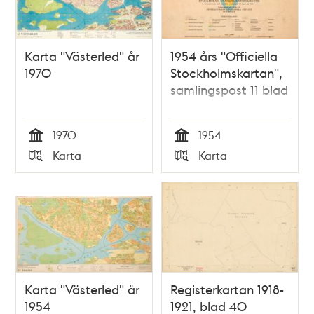
Karta "Västerled" år
1954 års "Officiella
1970
Stockholmskartan",
samlingspost 11 blad
1970
1954
Tid
Tid
Karta
Karta
Typ
Typ
Karta "Västerled" år
Registerkartan 1918-
1954
1921, blad 40