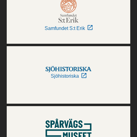
Samfundet S:t Erik
Sjöhistoriska