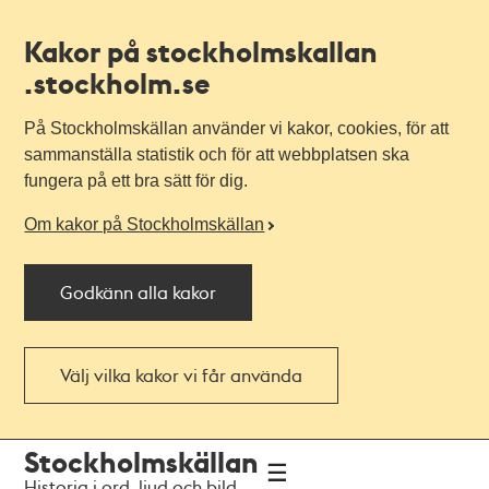
Kakor på stockholmskallan
.stockholm.se
På Stockholmskällan använder vi kakor, cookies, för att
sammanställa statistik och för att webbplatsen ska
fungera på ett bra sätt för dig.
Om kakor på Stockholmskällan
Godkänn alla kakor
Välj vilka kakor vi får använda
Till
Till
Stockholmskällan
navigationen
huvudinnehållet
Historia i ord, ljud och bild