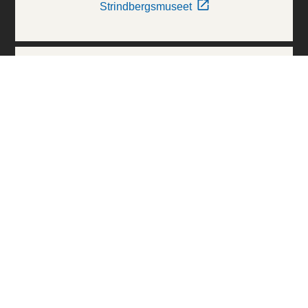
Strindbergsmuseet
Thielska Galleriet
Världskulturmuseerna