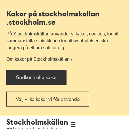
Kakor på stockholmskallan
.stockholm.se
På Stockholmskällan använder vi kakor, cookies, för att
sammanställa statistik och för att webbplatsen ska
fungera på ett bra sätt för dig.
Om kakor på Stockholmskällan
Godkänn alla kakor
Välj vilka kakor vi får använda
Till
Till
Stockholmskällan
navigationen
huvudinnehållet
Historia i ord, ljud och bild