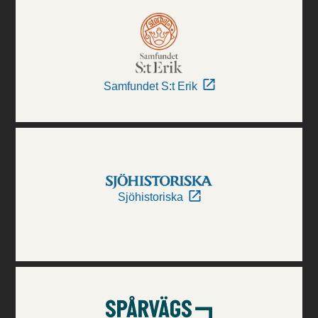
Samfundet S:t Erik
Sjöhistoriska