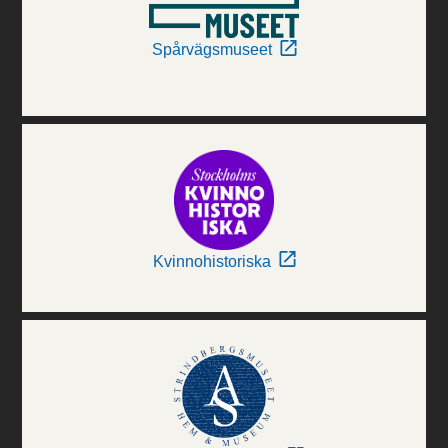
Spårvägsmuseet
Kvinnohistoriska