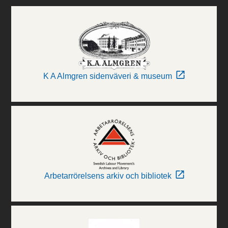
K A Almgren sidenväveri & museum
Arbetarrörelsens arkiv och bibliotek