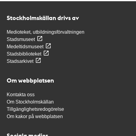
Kontakt
Stockholmskällan
Stockholmskällan drivs av
Medioteket, utbildningsförvaltningen
Stadsmuseet
Medeltidsmuseet
Stadsbiblioteket
Stadsarkivet
Om webbplatsen
Kontakta oss
Om Stockholmskällan
Tillgänglighetsredogörelse
Om kakor på webbplatsen
Sociala medier