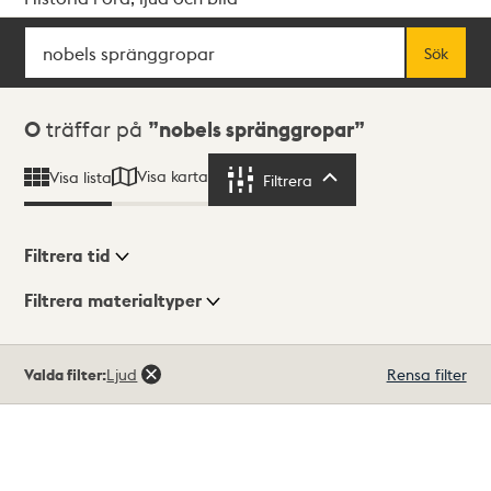
Sök
Fritextsök
Sök
Sökresultat
0
träffar på
nobels spränggropar
Visa karta
Visa lista
Filtrera
Filtrera
Filtrera tid
Filtrera materialtyper
Visningsläge
Totalt
Valda filter:
Ljud
Rensa filter
0
träffar
Lista
Karta