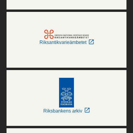
Riksantikvarieämbetet
Riksbankens arkiv