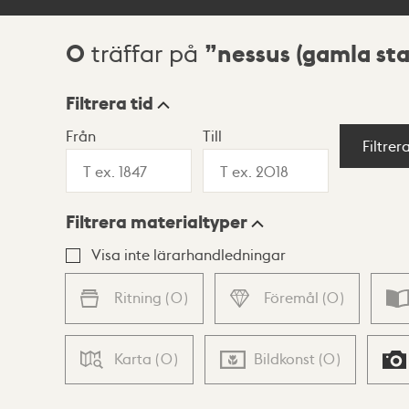
0
nessus (gamla sta
träffar på
Sökresultat
Filtrera tid
Från
Till
Visningsläge
Filtrer
Filtrera materialtyper
Lista
Karta
Visa inte lärarhandledningar
Ritning
(
0
)
Föremål
(
0
)
Karta
(
0
)
Bildkonst
(
0
)