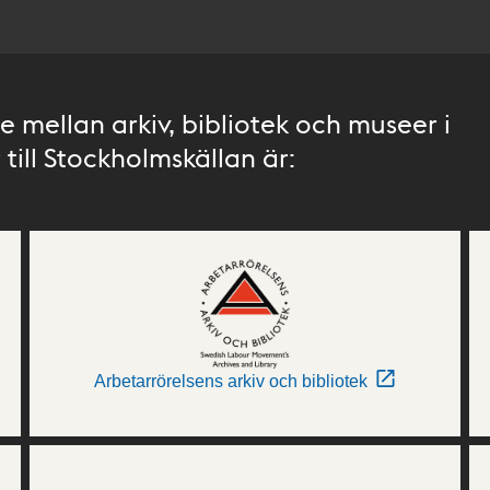
 mellan arkiv, bibliotek och museer i
till Stockholmskällan är:
Arbetarrörelsens arkiv och bibliotek