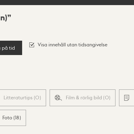
n)
Visa innehåll utan tidsangivelse
a på tid
Litteraturtips
(
0
)
Film & rörlig bild
(
0
)
Foto
(
18
)