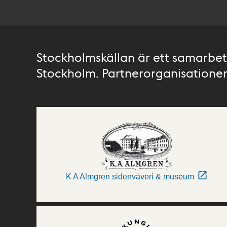
Stockholmskällan är ett samarbete
Stockholm. Partnerorganisationer 
K A Almgren sidenväveri & museum