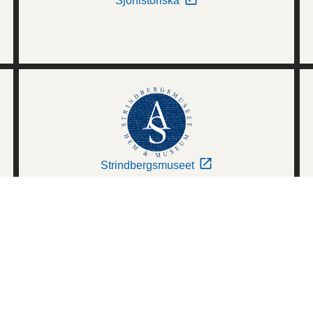
Sjöhistoriska
Strindbergsmuseet