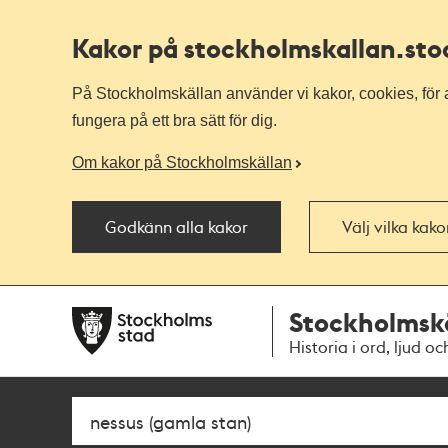
Kakor på stockholmskallan
.st
På Stockholmskällan använder vi kakor, cookies, för a
fungera på ett bra sätt för dig.
Om kakor på Stockholmskällan
Godkänn alla kakor
Välj vilka kak
Till
Till
Stockholmsk
navigationen
huvudinnehållet
Historia i ord, ljud oc
Sök
Fritextsök