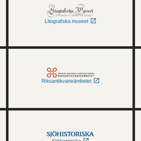
Litografiska museet
Riksantikvarieämbetet