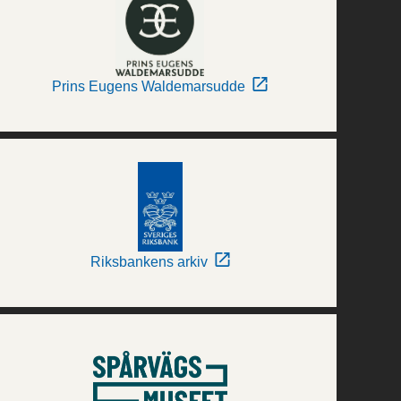
Prins Eugens Waldemarsudde
Riksbankens arkiv