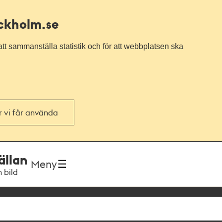
ockholm.se
tt sammanställa statistik och för att webbplatsen ska
or vi får använda
ällan
Meny
h bild