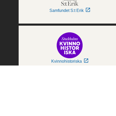
Samfundet S:t Erik
Kvinnohistoriska
Världskulturmuseerna