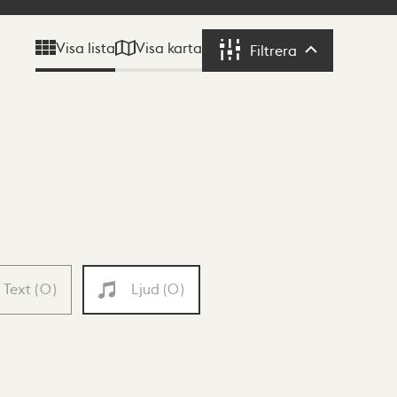
Visa karta
Visa lista
Filtrera
Filtrera
Text
(
0
)
Ljud
(
0
)