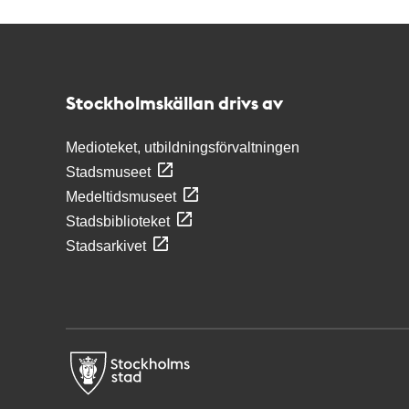
Kontakt
Stockholmskällan
Stockholmskällan drivs av
Medioteket, utbildningsförvaltningen
Stadsmuseet
Medeltidsmuseet
Stadsbiblioteket
Stadsarkivet