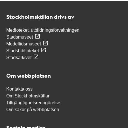
Kontakt
Stockholmskällan
Stockholmskällan drivs av
Medioteket, utbildningsförvaltningen
Stadsmuseet
Medeltidsmuseet
Stadsbiblioteket
Stadsarkivet
Om webbplatsen
Kontakta oss
Om Stockholmskällan
Tillgänglighetsredogörelse
Om kakor på webbplatsen
Sociala medier