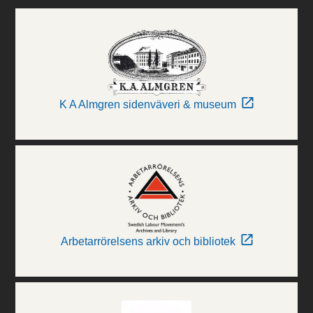
K A Almgren sidenväveri & museum
Arbetarrörelsens arkiv och bibliotek