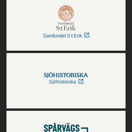
Samfundet S:t Erik
Sjöhistoriska