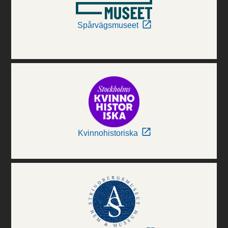
Spårvägsmuseet
Kvinnohistoriska