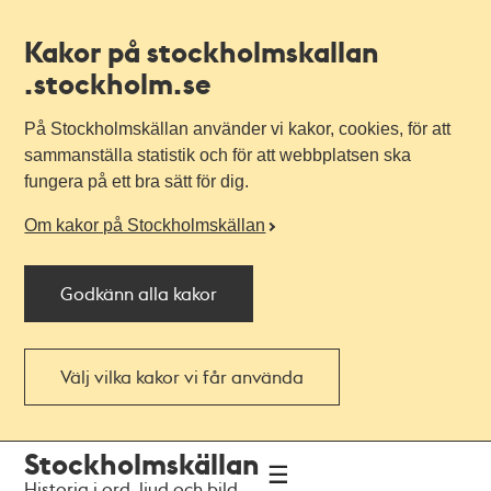
Kakor på stockholmskallan
.stockholm.se
På Stockholmskällan använder vi kakor, cookies, för att
sammanställa statistik och för att webbplatsen ska
fungera på ett bra sätt för dig.
Om kakor på Stockholmskällan
Godkänn alla kakor
Välj vilka kakor vi får använda
Till
Till
Stockholmskällan
navigationen
huvudinnehållet
Historia i ord, ljud och bild