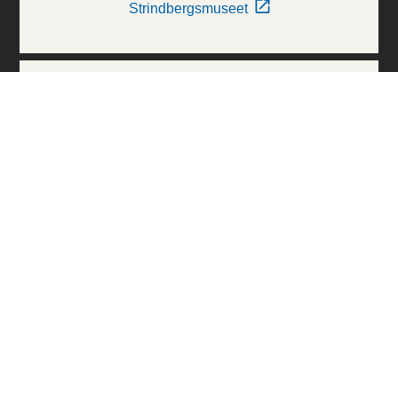
Strindbergsmuseet
Thielska Galleriet
Världskulturmuseerna