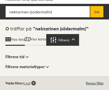
Sök
Fritextsök
Sök
Sökresultat
0
träffar på
nektarinen (södermalm)
Visa karta
Visa lista
Filtrera
Filtrera
Filtrera tid
Filtrera materialtyper
Visningsläge
Totalt
Valda filter:
Ljud
Rensa filter
0
träffar
Lista
Karta