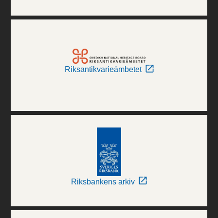
Riksantikvarieämbetet
Riksbankens arkiv