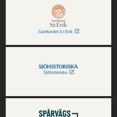
Samfundet S:t Erik
Sjöhistoriska