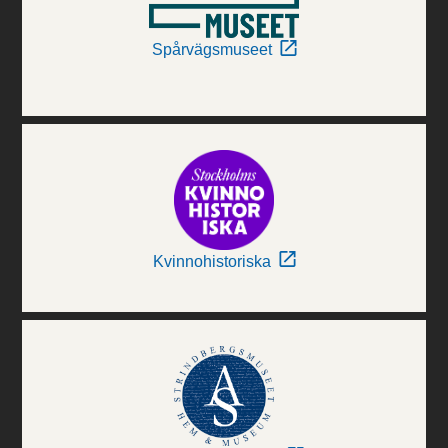
Spårvägsmuseet
Kvinnohistoriska