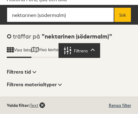
Sök
Fritextsök
Sök
Sökresultat
0
träffar på
nektarinen (södermalm)
Visa karta
Visa lista
Filtrera
Filtrera
Filtrera tid
Filtrera materialtyper
Visningsläge
Totalt
Valda filter:
Text
Rensa filter
0
träffar
Lista
Karta