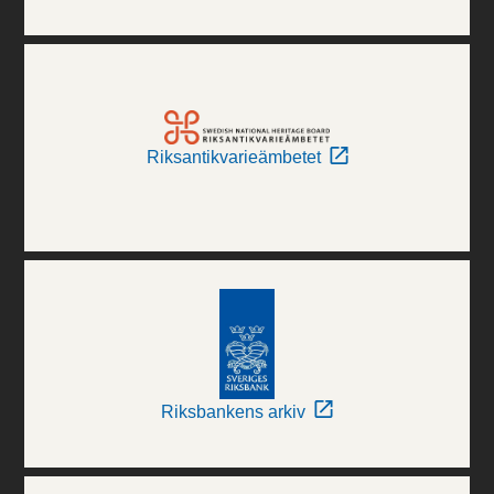
Riksantikvarieämbetet
Riksbankens arkiv