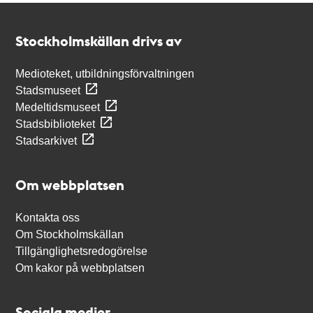
Kontakt
Stockholmskällan
Stockholmskällan drivs av
Medioteket, utbildningsförvaltningen
Stadsmuseet
Medeltidsmuseet
Stadsbiblioteket
Stadsarkivet
Om webbplatsen
Kontakta oss
Om Stockholmskällan
Tillgänglighetsredogörelse
Om kakor på webbplatsen
Sociala medier