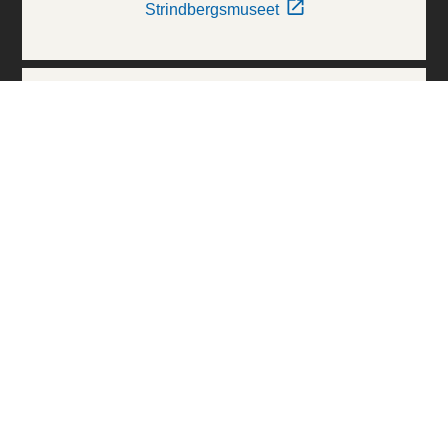
Strindbergsmuseet
Thielska Galleriet
Världskulturmuseerna