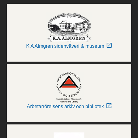
K A Almgren sidenväveri & museum
Arbetarrörelsens arkiv och bibliotek