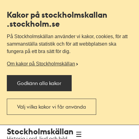
Kakor på stockholmskallan
.stockholm.se
På Stockholmskällan använder vi kakor, cookies, för att
sammanställa statistik och för att webbplatsen ska
fungera på ett bra sätt för dig.
Om kakor på Stockholmskällan
Godkänn alla kakor
Välj vilka kakor vi får använda
Till
Till
Stockholmskällan
navigationen
huvudinnehållet
Historia i ord, ljud och bild