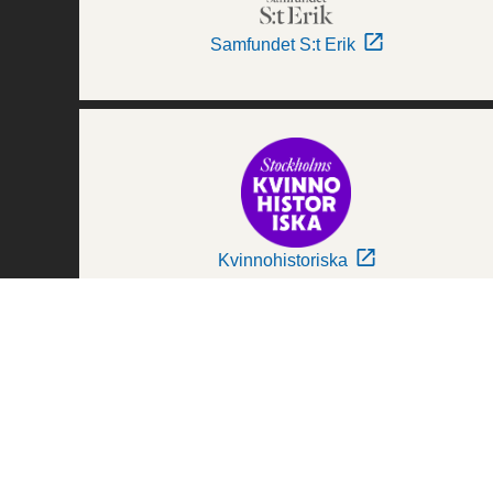
Samfundet S:t Erik
Kvinnohistoriska
Världskulturmuseerna