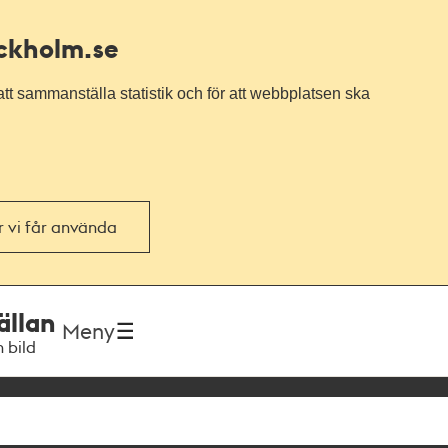
ockholm.se
tt sammanställa statistik och för att webbplatsen ska
or vi får använda
ällan
Meny
h bild