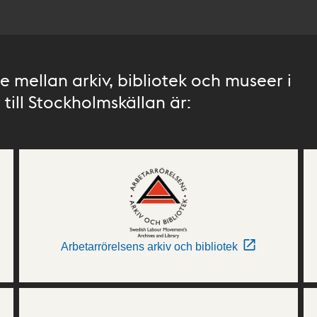
 mellan arkiv, bibliotek och museer i
till Stockholmskällan är:
Arbetarrörelsens arkiv och bibliotek