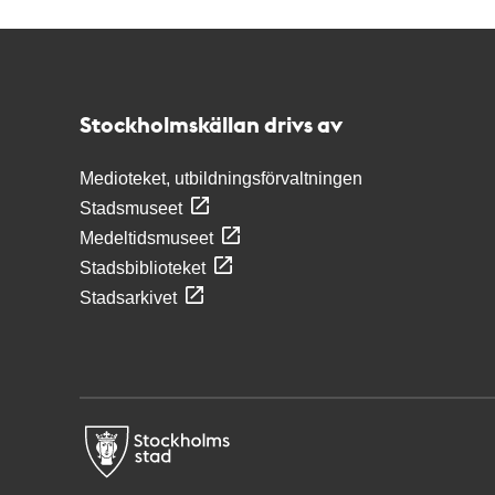
Kontakt
Stockholmskällan
Stockholmskällan drivs av
Medioteket, utbildningsförvaltningen
Stadsmuseet
Medeltidsmuseet
Stadsbiblioteket
Stadsarkivet