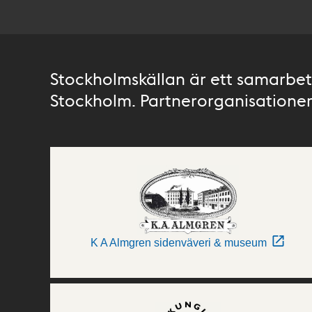
Stockholmskällan är ett samarbete
Stockholm. Partnerorganisationer 
K A Almgren sidenväveri & museum