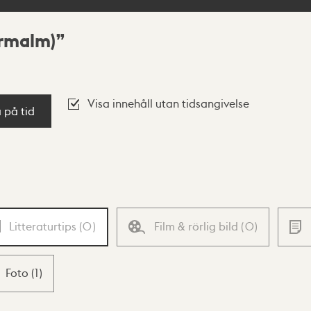
ermalm)
Visa innehåll utan tidsangivelse
a på tid
Litteraturtips
(
0
)
Film & rörlig bild
(
0
)
Foto
(
1
)