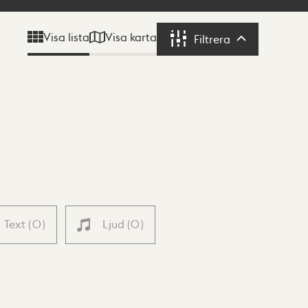
Visa karta
Visa lista
Filtrera
Filtrera
Text
(
0
)
Ljud
(
0
)