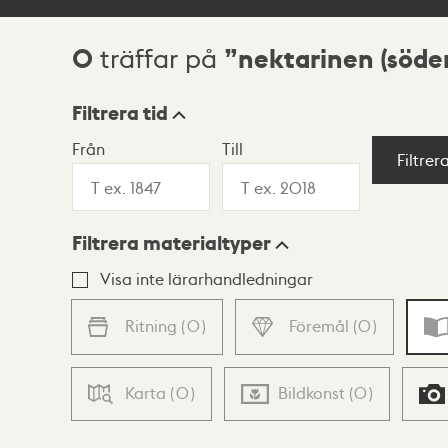
0
nektarinen (söd
träffar på
Sökresultat
Filtrera tid
Från
Till
Visningsläge
Filtrer
Filtrera materialtyper
Lista
Karta
Visa inte lärarhandledningar
Ritning
(
0
)
Föremål
(
0
)
Karta
(
0
)
Bildkonst
(
0
)