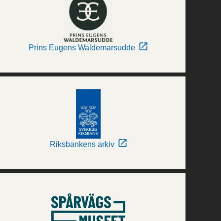
Prins Eugens Waldemarsudde
Riksbankens arkiv