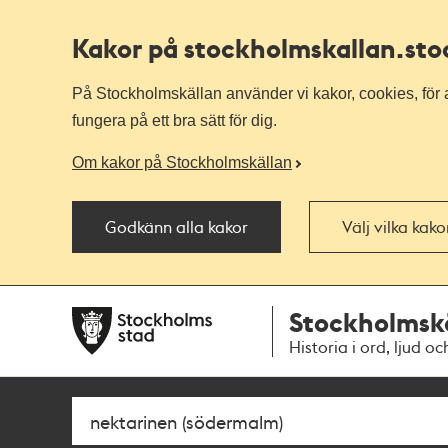
Kakor på stockholmskallan
.st
På Stockholmskällan använder vi kakor, cookies, för a
fungera på ett bra sätt för dig.
Om kakor på Stockholmskällan
Godkänn alla kakor
Välj vilka kak
Till
Till
Stockholmsk
navigationen
huvudinnehållet
Historia i ord, ljud oc
Sök
Fritextsök