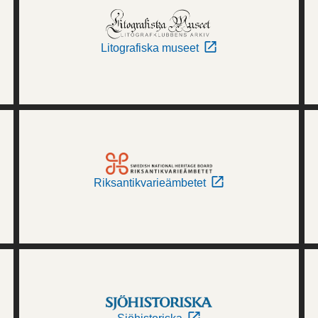
Litografiska museet
Riksantikvarieämbetet