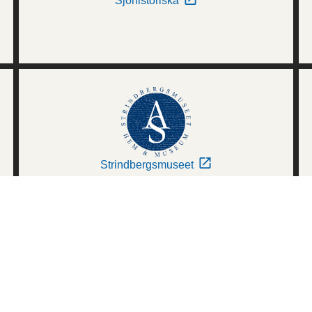
Sjöhistoriska
Strindbergsmuseet