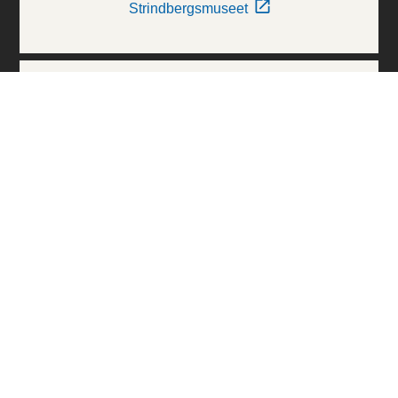
Strindbergsmuseet
Thielska Galleriet
Världskulturmuseerna