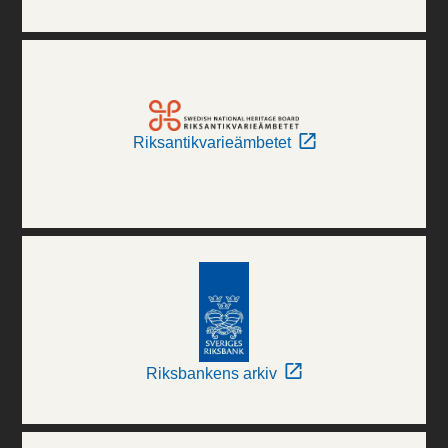
Riksantikvarieämbetet
Riksbankens arkiv