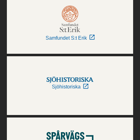
Samfundet S:t Erik
Sjöhistoriska