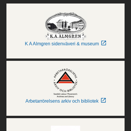
K A Almgren sidenväveri & museum
Arbetarrörelsens arkiv och bibliotek