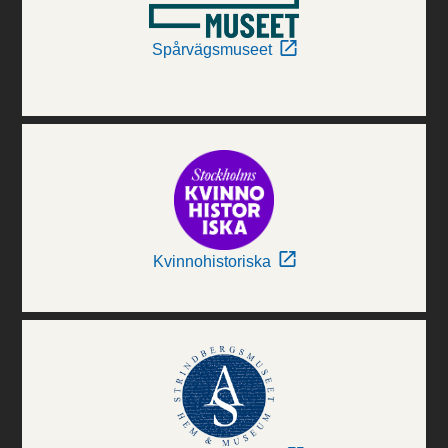
Spårvägsmuseet
Kvinnohistoriska