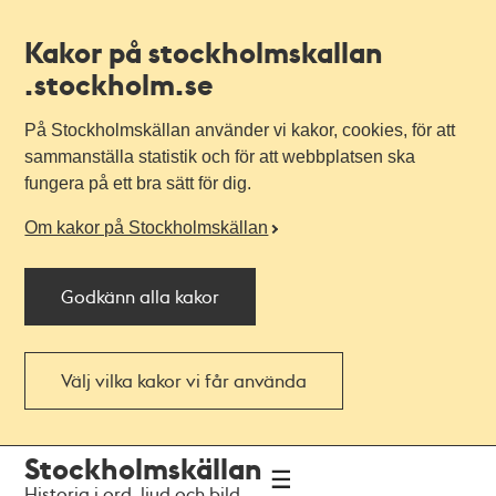
Kakor på stockholmskallan
.stockholm.se
På Stockholmskällan använder vi kakor, cookies, för att
sammanställa statistik och för att webbplatsen ska
fungera på ett bra sätt för dig.
Om kakor på Stockholmskällan
Godkänn alla kakor
Välj vilka kakor vi får använda
Till
Till
Stockholmskällan
navigationen
huvudinnehållet
Historia i ord, ljud och bild