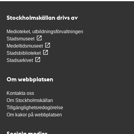
Kontakt
Stockholmskällan
Stockholmskällan drivs av
Medioteket, utbildningsförvaltningen
Stadsmuseet
Medeltidsmuseet
Stadsbiblioteket
Stadsarkivet
Om webbplatsen
Kontakta oss
Om Stockholmskällan
Tillgänglighetsredogörelse
Om kakor på webbplatsen
Sociala medier