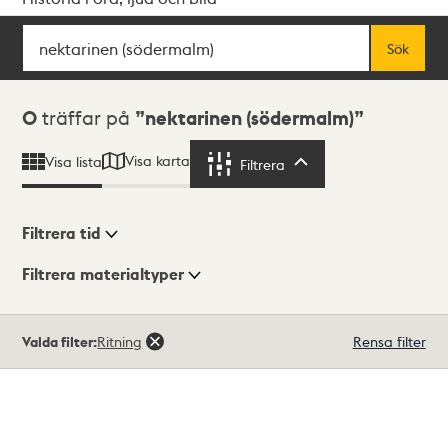
Sök
Fritextsök
Sök
Sökresultat
0
träffar på
nektarinen (södermalm)
Visa karta
Visa lista
Filtrera
Filtrera
Filtrera tid
Filtrera materialtyper
Visningsläge
Totalt
Valda filter:
Ritning
Rensa filter
0
träffar
Lista
Karta