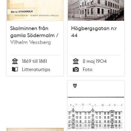
Skolminnen från
Högbergsgatan n:r
gamla Södermalm /
44
Vilhelm Vessberg
1869 till 1881
2 maj 1904
Tid
Tid
Litteraturtips
Foto
Typ
Typ