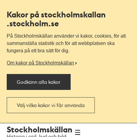
Kakor på stockholmskallan
.stockholm.se
På Stockholmskällan använder vi kakor, cookies, för att
sammanställa statistik och för att webbplatsen ska
fungera på ett bra sätt för dig.
Om kakor på Stockholmskällan
Godkänn alla kakor
Välj vilka kakor vi får använda
Till
Till
Stockholmskällan
navigationen
huvudinnehållet
Historia i ord, ljud och bild