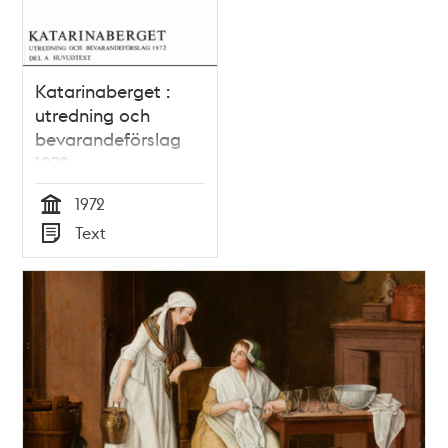
Katarinaberget :
utredning och
bevarandeförslag
1972
1972
Tid
Text
Typ