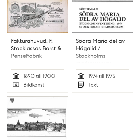
Fakturahuvud. F.
Södra Maria del av
Stocklassas Borst &
Högalid /
Penselfabrik
Stockholms
stadsmuseum
1890 till 1900
1974 till 1975
Tid
Tid
Bildkonst
Text
Typ
Typ