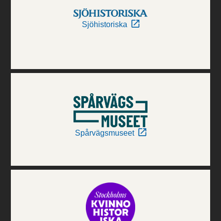
Sjöhistoriska
Spårvägsmuseet