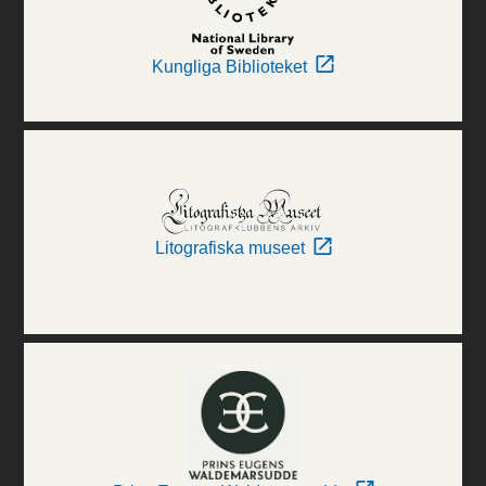
Kungliga Biblioteket
Litografiska museet