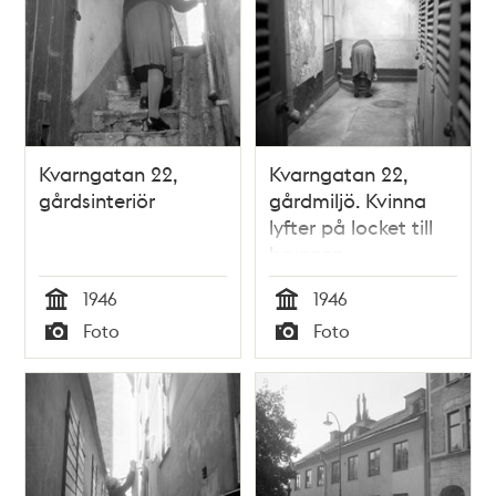
Kvarngatan 22,
Kvarngatan 22,
gårdsinteriör
gårdmiljö. Kvinna
lyfter på locket till
brunnen
1946
1946
Tid
Tid
Foto
Foto
Typ
Typ