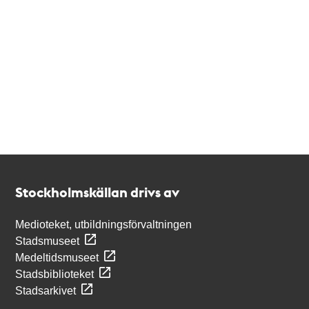
Kontakt
Stockholmskällan
Stockholmskällan drivs av
Medioteket, utbildningsförvaltningen
Stadsmuseet
Medeltidsmuseet
Stadsbiblioteket
Stadsarkivet