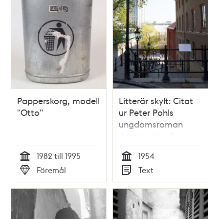
Papperskorg, modell
Litterär skylt: Citat
"Otto"
ur Peter Pohls
ungdomsroman
Janne, min vän
1982 till 1995
1954
Tid
Tid
Föremål
Text
Typ
Typ