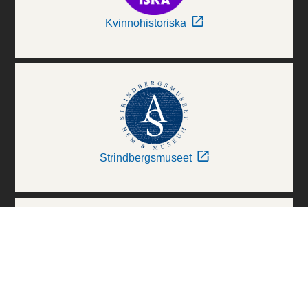
Kvinnohistoriska
Strindbergsmuseet
Thielska Galleriet