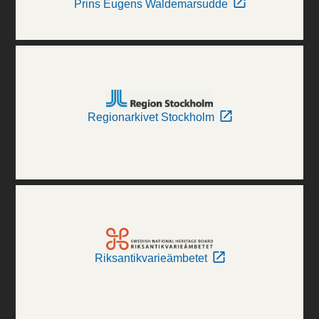
Prins Eugens Waldemarsudde
Regionarkivet Stockholm
Riksantikvarieämbetet