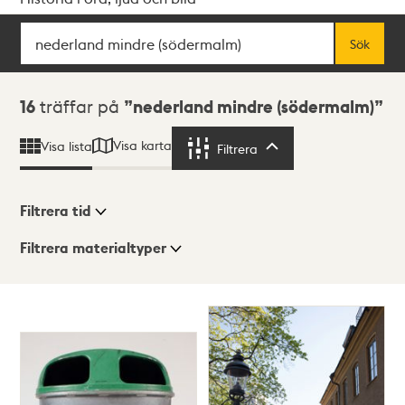
Sök
Fritextsök
Sök
Sökresultat
16
träffar på
nederland mindre (södermalm)
Visa karta
Visa lista
Filtrera
Filtrera
Filtrera tid
Filtrera materialtyper
Visningsläge
Totalt
16
träffar
Lista
Karta