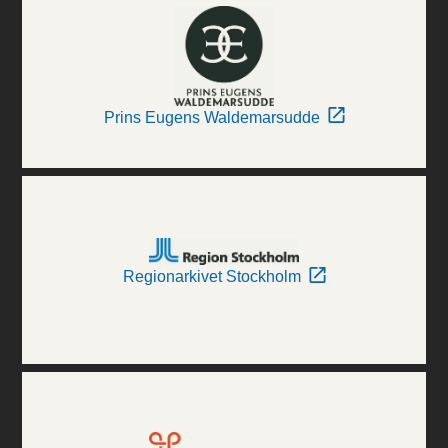
Prins Eugens Waldemarsudde
Regionarkivet Stockholm