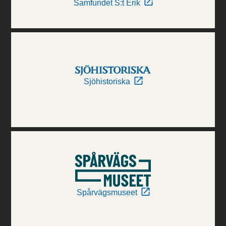
Samfundet S:t Erik
Sjöhistoriska
Spårvägsmuseet