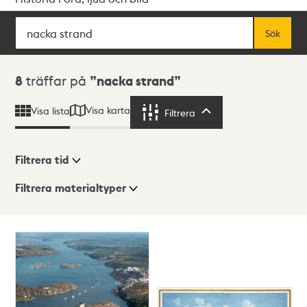
Sök
Fritextsök
Sök
Sökresultat
8
träffar på
nacka strand
Visa karta
Visa lista
Filtrera
Filtrera
Filtrera tid
Filtrera materialtyper
Visningsläge
Totalt
8
träffar
Lista
Karta