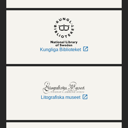
Kungliga Biblioteket
Litografiska museet