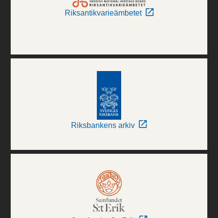
Riksantikvarieämbetet
Riksbankens arkiv