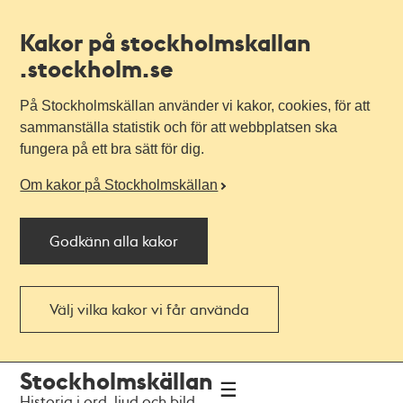
Kakor på stockholmskallan
.stockholm.se
På Stockholmskällan använder vi kakor, cookies, för att
sammanställa statistik och för att webbplatsen ska
fungera på ett bra sätt för dig.
Om kakor på Stockholmskällan
Godkänn alla kakor
Välj vilka kakor vi får använda
Till
Till
Stockholmskällan
navigationen
huvudinnehållet
Historia i ord, ljud och bild