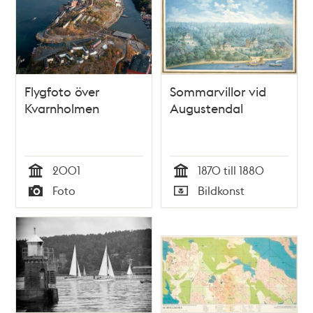
Flygfoto över
Sommarvillor vid
Kvarnholmen
Augustendal
2001
1870 till 1880
Tid
Tid
Foto
Bildkonst
Typ
Typ