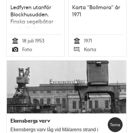
Ledfyren utanför
Karta "Bollmora" år
Blockhusudden.
1971
Finska segelbåtar
seglar förbi
18 juli 1953
1971
Tid
Tid
Foto
Karta
Typ
Typ
Ekensbergs varv
Tema
Ekensbergs varv låg vid Mälarens strand i