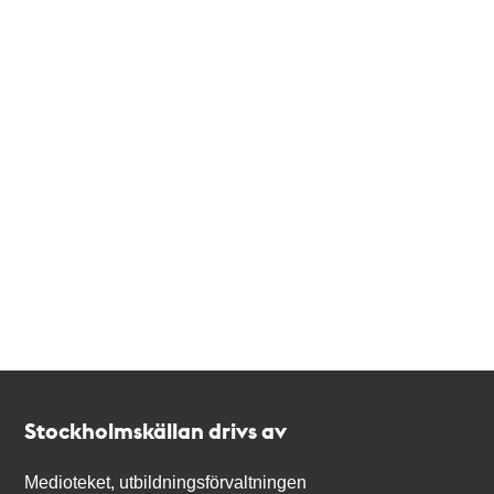
Kontakt
Stockholmskällan
Stockholmskällan drivs av
Medioteket, utbildningsförvaltningen