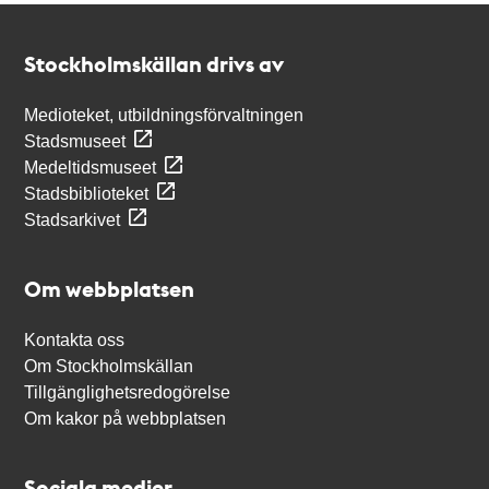
Kontakt
Stockholmskällan
Stockholmskällan drivs av
Medioteket, utbildningsförvaltningen
Stadsmuseet
Medeltidsmuseet
Stadsbiblioteket
Stadsarkivet
Om webbplatsen
Kontakta oss
Om Stockholmskällan
Tillgänglighetsredogörelse
Om kakor på webbplatsen
Sociala medier