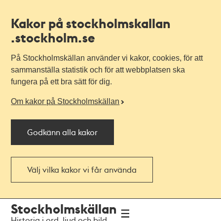
Kakor på stockholmskallan
.stockholm.se
På Stockholmskällan använder vi kakor, cookies, för att
sammanställa statistik och för att webbplatsen ska
fungera på ett bra sätt för dig.
Om kakor på Stockholmskällan
Godkänn alla kakor
Välj vilka kakor vi får använda
Till
Till
Stockholmskällan
navigationen
huvudinnehållet
Historia i ord, ljud och bild