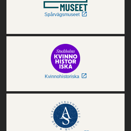
Spårvägsmuseet
Kvinnohistoriska