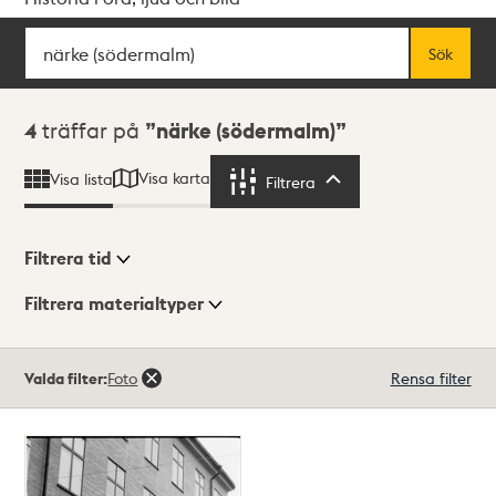
Sök
Fritextsök
Sök
Sökresultat
4
träffar på
närke (södermalm)
Visa karta
Visa lista
Filtrera
Filtrera
Filtrera tid
Filtrera materialtyper
Visningsläge
Totalt
Valda filter:
Foto
Rensa filter
4
träffar
Lista
Karta