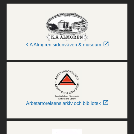
K A Almgren sidenväveri & museum
Arbetarrörelsens arkiv och bibliotek