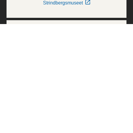
Strindbergsmuseet
Thielska Galleriet
Världskulturmuseerna