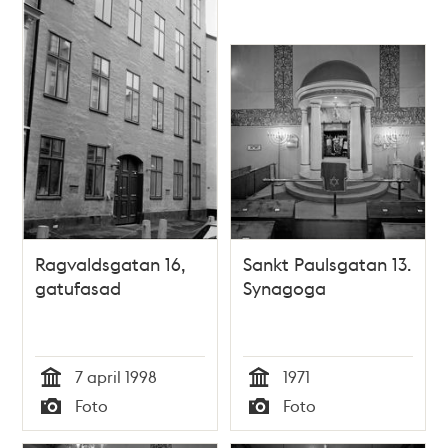
Ragvaldsgatan 16,
Sankt Paulsgatan 13.
gatufasad
Synagoga
7 april 1998
1971
Tid
Tid
Foto
Foto
Typ
Typ