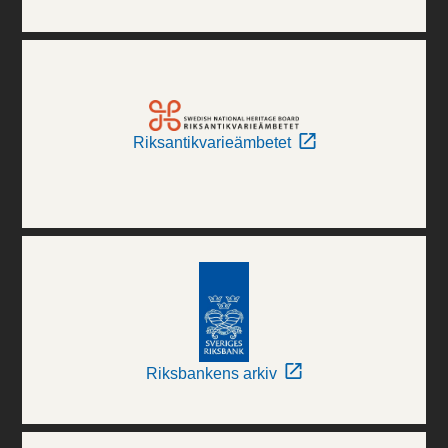
Riksantikvarieämbetet
Riksbankens arkiv