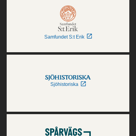
Samfundet S:t Erik
Sjöhistoriska