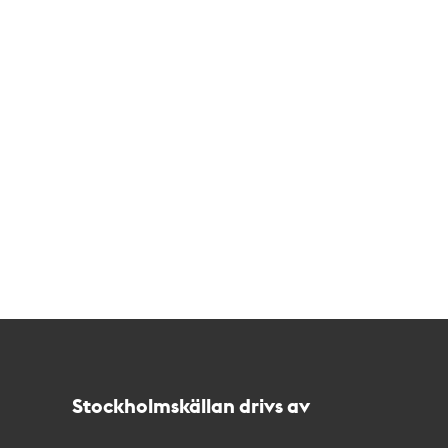
Kontakt
Stockholmskällan
Stockholmskällan drivs av