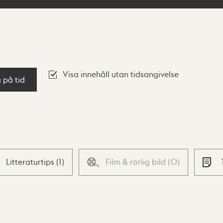
Visa innehåll utan tidsangivelse
a på tid
Litteraturtips
(
1
)
Film & rörlig bild
(
0
)