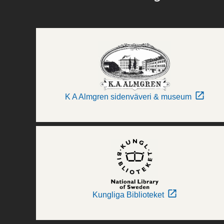
K A Almgren sidenväveri & museum
Kungliga Biblioteket