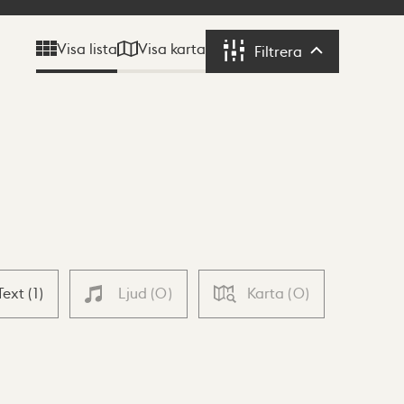
Visa karta
Visa lista
Filtrera
Filtrera
Text
(
1
)
Ljud
(
0
)
Karta
(
0
)