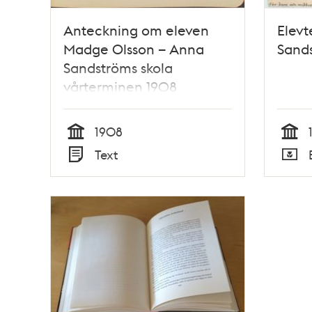
Anteckning om eleven
Elevt
Madge Olsson – Anna
Sands
Sandströms skola
vårterminen 1908
1908
Tid
Tid
Text
Typ
Typ