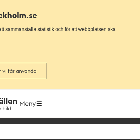
ockholm.se
tt sammanställa statistik och för att webbplatsen ska
or vi får använda
ällan
Meny
h bild