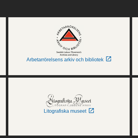
Arbetarrörelsens arkiv och bibliotek
Litografiska museet