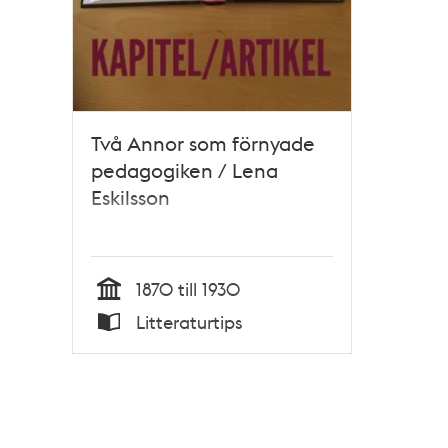
Två Annor som förnyade
pedagogiken / Lena
Eskilsson
1870 till 1930
Tid
Litteraturtips
Typ