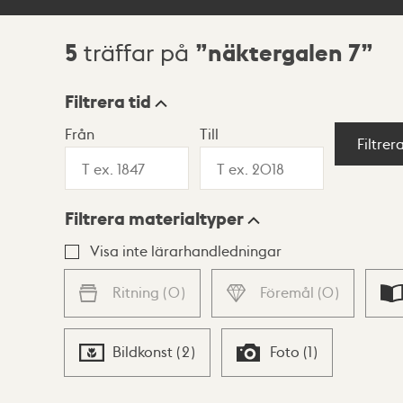
5
näktergalen 7
träffar på
Sökresultat
Filtrera tid
Från
Till
Visningsläge
Filtrer
Filtrera materialtyper
Lista
Karta
Visa inte lärarhandledningar
Ritning
(
0
)
Föremål
(
0
)
Bildkonst
(
2
)
Foto
(
1
)