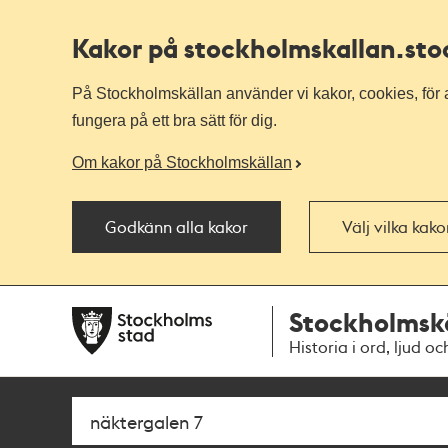
Kakor på stockholmskallan
.st
På Stockholmskällan använder vi kakor, cookies, för a
fungera på ett bra sätt för dig.
Om kakor på Stockholmskällan
Godkänn alla kakor
Välj vilka kak
Till
Till
Stockholmsk
navigationen
huvudinnehållet
Historia i ord, ljud oc
Sök
Fritextsök