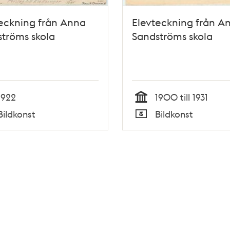
eckning från Anna
Elevteckning från A
tröms skola
Sandströms skola
1922
1900 till 1931
Tid
Bildkonst
Bildkonst
Typ