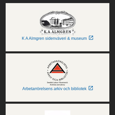
K A Almgren sidenväveri & museum
Arbetarrörelsens arkiv och bibliotek