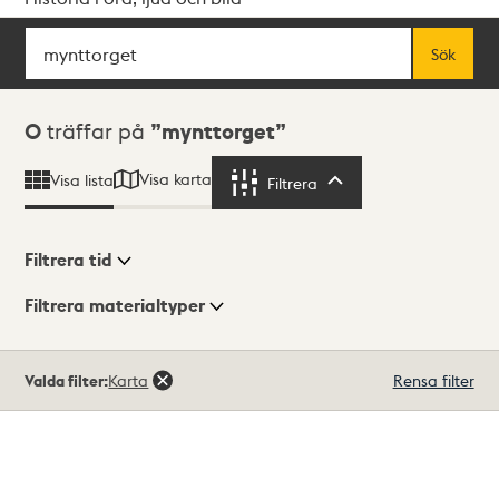
Sök
Fritextsök
Sök
Sökresultat
0
träffar på
mynttorget
Visa karta
Visa lista
Filtrera
Filtrera
Filtrera tid
Filtrera materialtyper
Visningsläge
Totalt
Valda filter:
Karta
Rensa filter
0
träffar
Lista
Karta