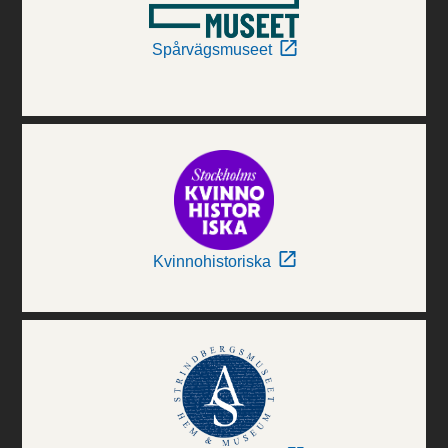
Spårvägsmuseet
Kvinnohistoriska