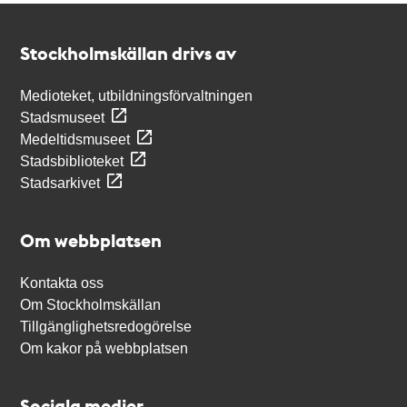
Kontakt
Stockholmskällan
Stockholmskällan drivs av
Medioteket, utbildningsförvaltningen
Stadsmuseet
Medeltidsmuseet
Stadsbiblioteket
Stadsarkivet
Om webbplatsen
Kontakta oss
Om Stockholmskällan
Tillgänglighetsredogörelse
Om kakor på webbplatsen
Sociala medier