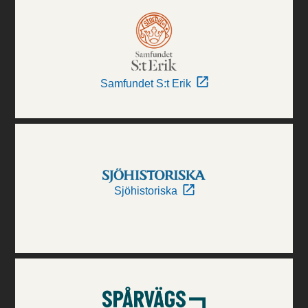
Samfundet S:t Erik
Sjöhistoriska