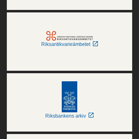
Riksantikvarieämbetet
Riksbankens arkiv