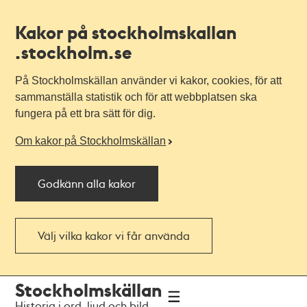
Kakor på stockholmskallan
.stockholm.se
På Stockholmskällan använder vi kakor, cookies, för att
sammanställa statistik och för att webbplatsen ska
fungera på ett bra sätt för dig.
Om kakor på Stockholmskällan
Godkänn alla kakor
Välj vilka kakor vi får använda
Till
Till
Stockholmskällan
navigationen
huvudinnehållet
Historia i ord, ljud och bild