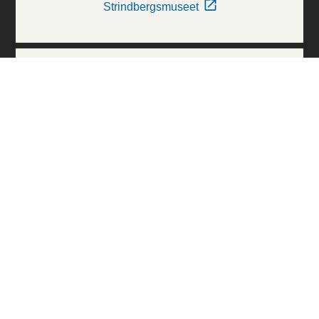
Strindbergsmuseet
Thielska Galleriet
Världskulturmuseerna