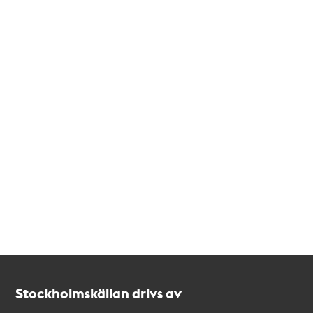
Kontakt
Stockholmskällan
Stockholmskällan drivs av