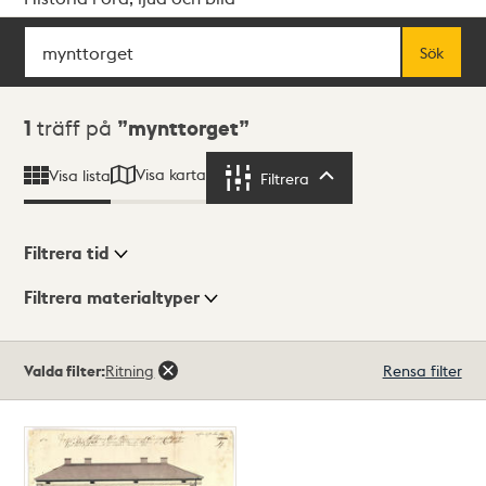
Sök
Fritextsök
Sök
Sökresultat
1
träff på
mynttorget
Visa karta
Visa lista
Filtrera
Filtrera
Filtrera tid
Filtrera materialtyper
Visningsläge
Totalt
Valda filter:
Ritning
Rensa filter
1
träffar
Lista
Karta