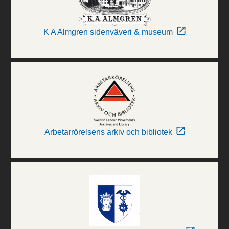
K A Almgren sidenväveri & museum
Arbetarrörelsens arkiv och bibliotek