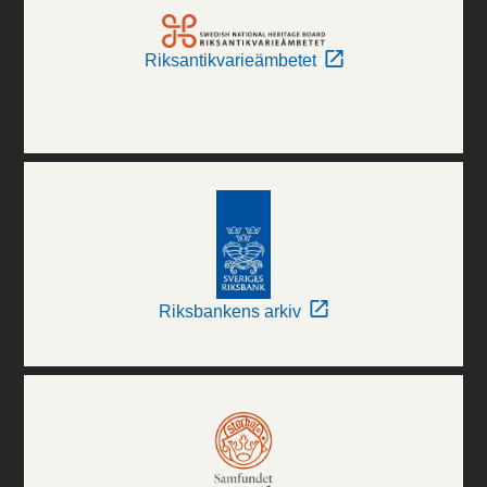
Riksantikvarieämbetet
Riksbankens arkiv