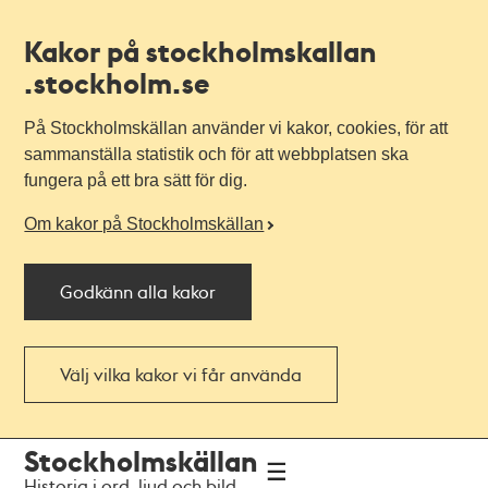
Kakor på stockholmskallan
.stockholm.se
På Stockholmskällan använder vi kakor, cookies, för att
sammanställa statistik och för att webbplatsen ska
fungera på ett bra sätt för dig.
Om kakor på Stockholmskällan
Godkänn alla kakor
Välj vilka kakor vi får använda
Till
Till
Stockholmskällan
navigationen
huvudinnehållet
Historia i ord, ljud och bild