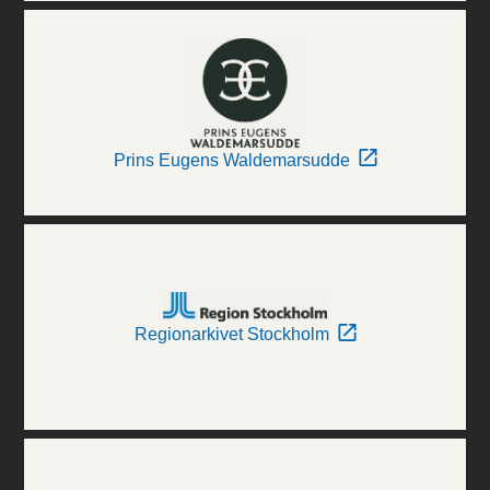
Prins Eugens Waldemarsudde
Regionarkivet Stockholm