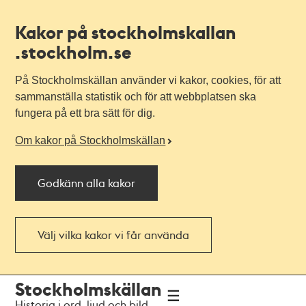
Kakor på stockholmskallan
.stockholm.se
På Stockholmskällan använder vi kakor, cookies, för att
sammanställa statistik och för att webbplatsen ska
fungera på ett bra sätt för dig.
Om kakor på Stockholmskällan
Godkänn alla kakor
Välj vilka kakor vi får använda
Till
Till
Stockholmskällan
navigationen
huvudinnehållet
Historia i ord, ljud och bild