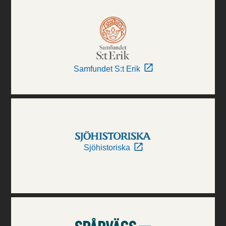
Samfundet S:t Erik
Sjöhistoriska