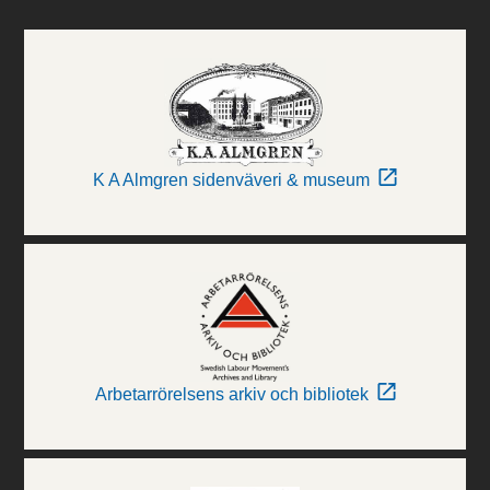
K A Almgren sidenväveri & museum
Arbetarrörelsens arkiv och bibliotek