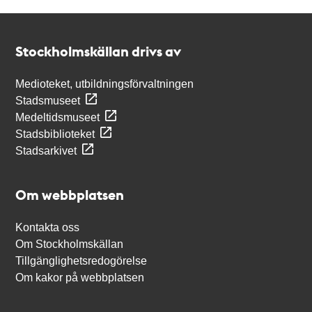
Kontakt
Stockholmskällan
Stockholmskällan drivs av
Medioteket, utbildningsförvaltningen
Stadsmuseet
Medeltidsmuseet
Stadsbiblioteket
Stadsarkivet
Om webbplatsen
Kontakta oss
Om Stockholmskällan
Tillgänglighetsredogörelse
Om kakor på webbplatsen