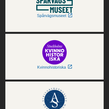
Spårvägsmuseet
Kvinnohistoriska