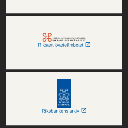
Riksantikvarieämbetet
Riksbankens arkiv