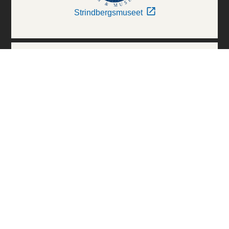
Strindbergsmuseet
Thielska Galleriet
Världskulturmuseerna