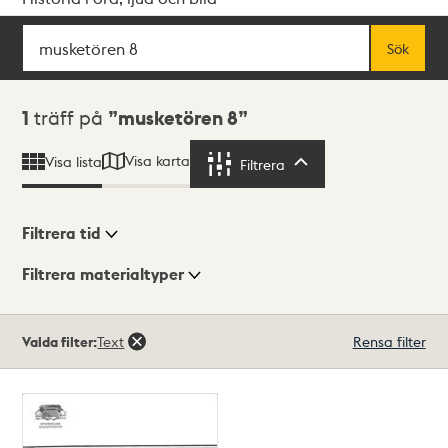
Sök
Fritextsök
Sök
Sökresultat
1
träff på
musketören 8
Visa karta
Visa lista
Filtrera
Filtrera
Filtrera tid
Filtrera materialtyper
Visningsläge
Totalt
Valda filter:
Text
Rensa filter
1
träffar
Lista
Karta