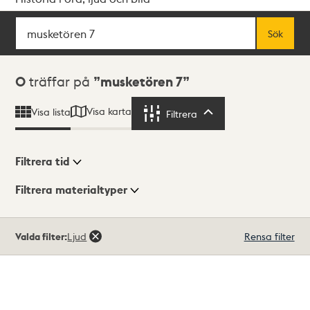
Sök
Fritextsök
Sök
Sökresultat
0
träffar på
musketören 7
Visa karta
Visa lista
Filtrera
Filtrera
Filtrera tid
Filtrera materialtyper
Visningsläge
Totalt
Valda filter:
Ljud
Rensa filter
0
träffar
Lista
Karta