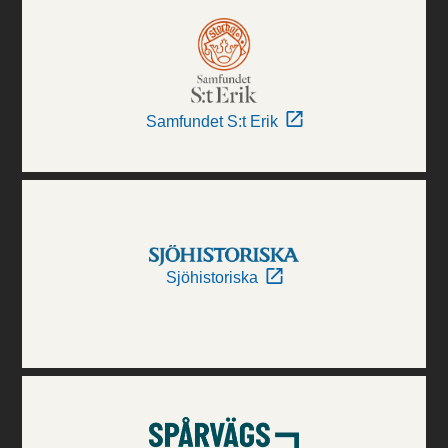
Samfundet S:t Erik
Sjöhistoriska