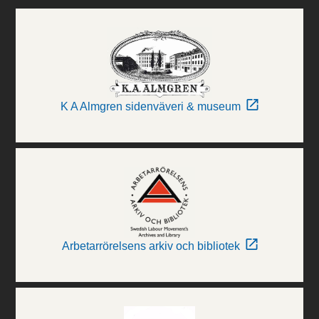
K A Almgren sidenväveri & museum
Arbetarrörelsens arkiv och bibliotek