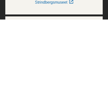
Strindbergsmuseet
Thielska Galleriet
Världskulturmuseerna