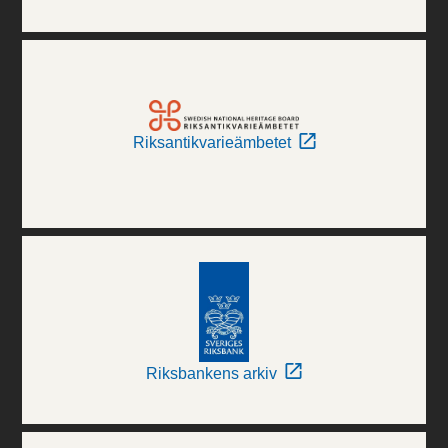
Riksantikvarieämbetet
Riksbankens arkiv