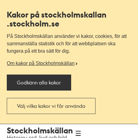
Kakor på stockholmskallan
.stockholm.se
På Stockholmskällan använder vi kakor, cookies, för att
sammanställa statistik och för att webbplatsen ska
fungera på ett bra sätt för dig.
Om kakor på Stockholmskällan
Godkänn alla kakor
Välj vilka kakor vi får använda
Till
Till
Stockholmskällan
navigationen
huvudinnehållet
Historia i ord, ljud och bild