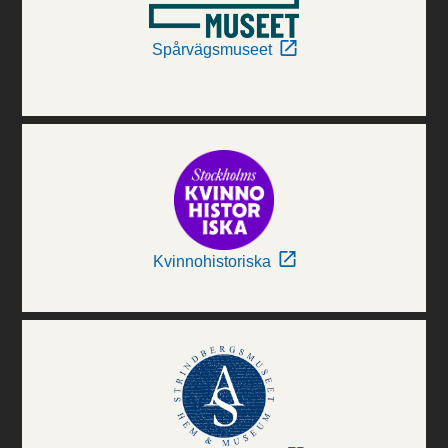
Spårvägsmuseet
Kvinnohistoriska