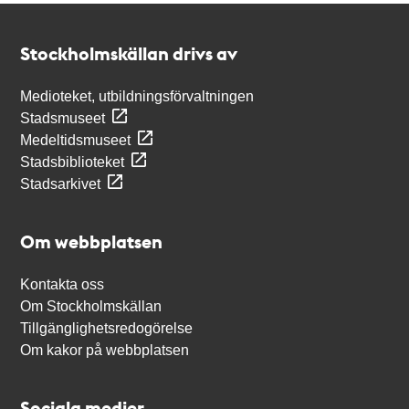
Kontakt
Stockholmskällan
Stockholmskällan drivs av
Medioteket, utbildningsförvaltningen
Stadsmuseet
Medeltidsmuseet
Stadsbiblioteket
Stadsarkivet
Om webbplatsen
Kontakta oss
Om Stockholmskällan
Tillgänglighetsredogörelse
Om kakor på webbplatsen
Sociala medier