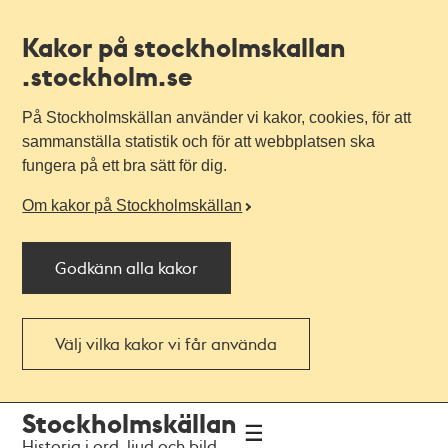
Kakor på stockholmskallan
.stockholm.se
På Stockholmskällan använder vi kakor, cookies, för att
sammanställa statistik och för att webbplatsen ska
fungera på ett bra sätt för dig.
Om kakor på Stockholmskällan
Godkänn alla kakor
Välj vilka kakor vi får använda
Till
Till
Stockholmskällan
navigationen
huvudinnehållet
Historia i ord, ljud och bild