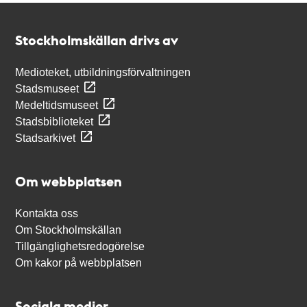
Kontakt
Stockholmskällan
Stockholmskällan drivs av
Medioteket, utbildningsförvaltningen
Stadsmuseet
Medeltidsmuseet
Stadsbiblioteket
Stadsarkivet
Om webbplatsen
Kontakta oss
Om Stockholmskällan
Tillgänglighetsredogörelse
Om kakor på webbplatsen
Sociala medier