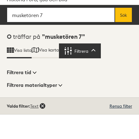
Sök
Fritextsök
Sök
Sökresultat
0
träffar på
musketören 7
Visa karta
Visa lista
Filtrera
Filtrera
Filtrera tid
Filtrera materialtyper
Visningsläge
Totalt
Valda filter:
Text
Rensa filter
0
träffar
Lista
Karta