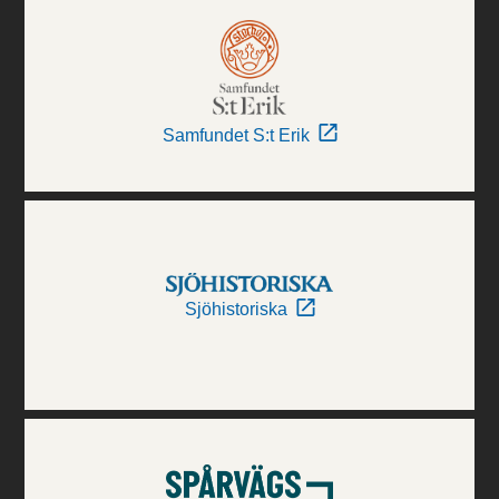
Samfundet S:t Erik
Sjöhistoriska