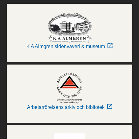
K A Almgren sidenväveri & museum
Arbetarrörelsens arkiv och bibliotek