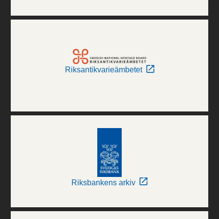
Riksantikvarieämbetet
Riksbankens arkiv