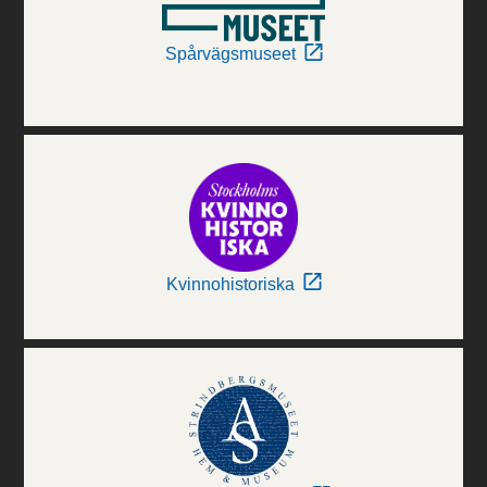
Spårvägsmuseet
Kvinnohistoriska