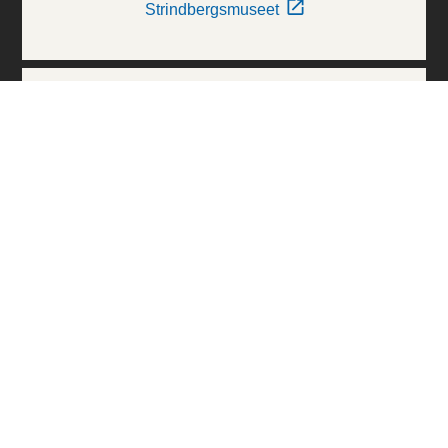
Strindbergsmuseet
Thielska Galleriet
Världskulturmuseerna