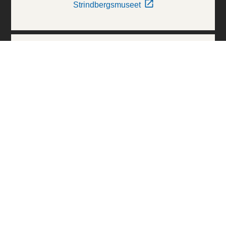
Strindbergsmuseet
Thielska Galleriet
Världskulturmuseerna