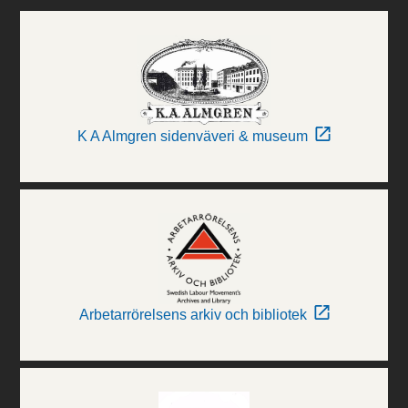
K A Almgren sidenväveri & museum
Arbetarrörelsens arkiv och bibliotek