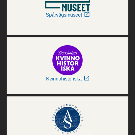
Spårvägsmuseet
Kvinnohistoriska