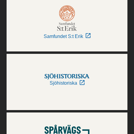
Samfundet S:t Erik
Sjöhistoriska