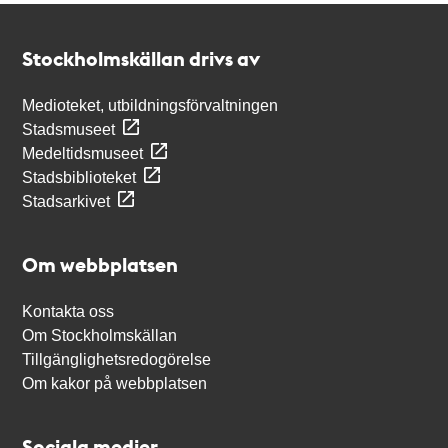
Kontakt
Stockholmskällan
Stockholmskällan drivs av
Medioteket, utbildningsförvaltningen
Stadsmuseet
Medeltidsmuseet
Stadsbiblioteket
Stadsarkivet
Om webbplatsen
Kontakta oss
Om Stockholmskällan
Tillgänglighetsredogörelse
Om kakor på webbplatsen
Sociala medier