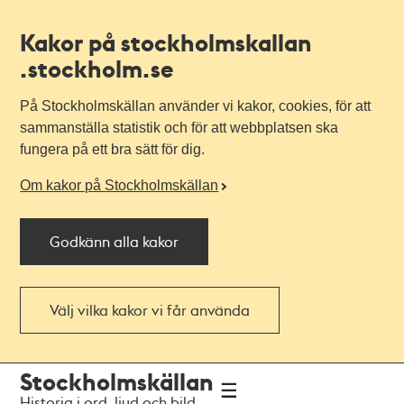
Kakor på stockholmskallan
.stockholm.se
På Stockholmskällan använder vi kakor, cookies, för att
sammanställa statistik och för att webbplatsen ska
fungera på ett bra sätt för dig.
Om kakor på Stockholmskällan
Godkänn alla kakor
Välj vilka kakor vi får använda
Till
Till
Stockholmskällan
navigationen
huvudinnehållet
Historia i ord, ljud och bild