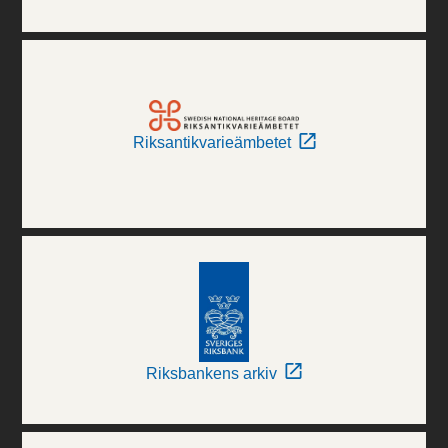
Riksantikvarieämbetet
Riksbankens arkiv