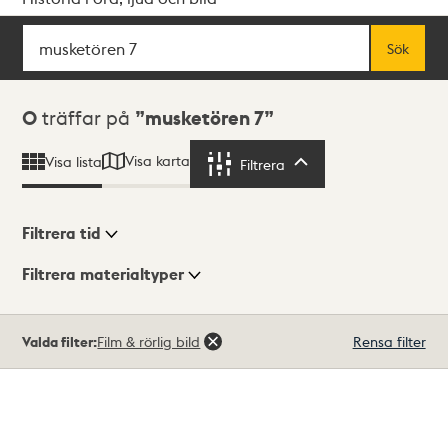
Sök
Fritextsök
Sök
Sökresultat
0
träffar på
musketören 7
Visa karta
Visa lista
Filtrera
Filtrera
Filtrera tid
Filtrera materialtyper
Visningsläge
Totalt
Valda filter:
Film & rörlig bild
Rensa filter
0
träffar
Lista
Karta