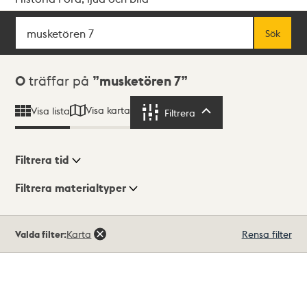
Sök
Fritextsök
Sök
Sökresultat
0
träffar på
musketören 7
Visa karta
Visa lista
Filtrera
Filtrera
Filtrera tid
Filtrera materialtyper
Visningsläge
Totalt
Valda filter:
Karta
Rensa filter
0
träffar
Lista
Karta