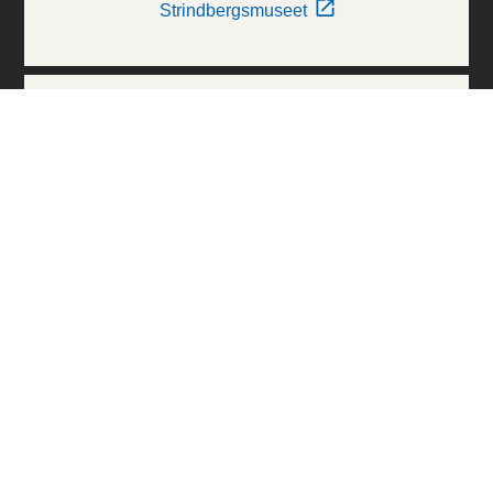
Strindbergsmuseet
Thielska Galleriet
Världskulturmuseerna