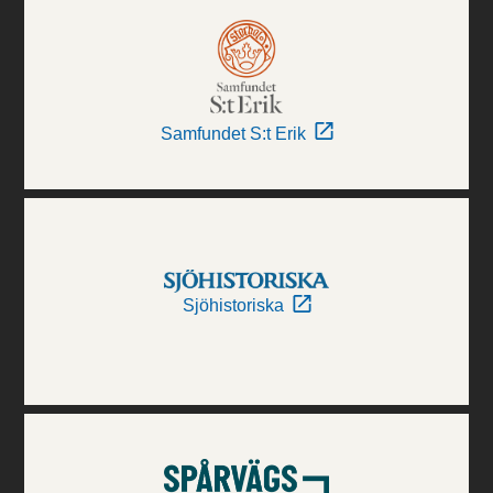
Samfundet S:t Erik
Sjöhistoriska