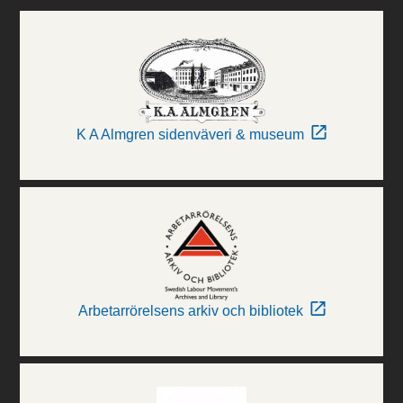
K A Almgren sidenväveri & museum
Arbetarrörelsens arkiv och bibliotek