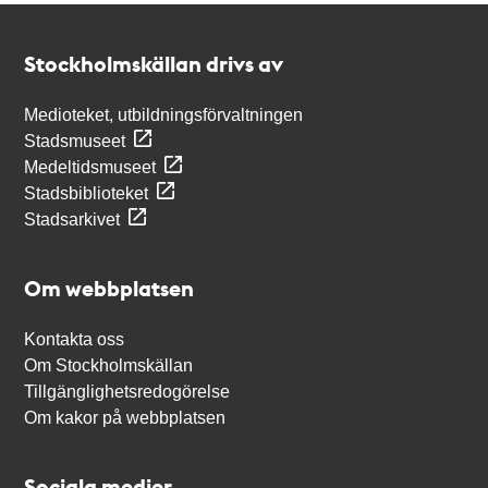
Kontakt
Stockholmskällan
Stockholmskällan drivs av
Medioteket, utbildningsförvaltningen
Stadsmuseet
Medeltidsmuseet
Stadsbiblioteket
Stadsarkivet
Om webbplatsen
Kontakta oss
Om Stockholmskällan
Tillgänglighetsredogörelse
Om kakor på webbplatsen
Sociala medier