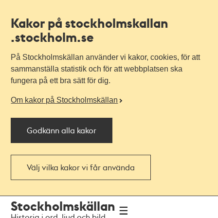
Kakor på stockholmskallan
.stockholm.se
På Stockholmskällan använder vi kakor, cookies, för att
sammanställa statistik och för att webbplatsen ska
fungera på ett bra sätt för dig.
Om kakor på Stockholmskällan
Godkänn alla kakor
Välj vilka kakor vi får använda
Till
Till
Stockholmskällan
navigationen
huvudinnehållet
Historia i ord, ljud och bild