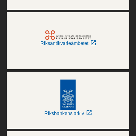
Riksantikvarieämbetet
Riksbankens arkiv