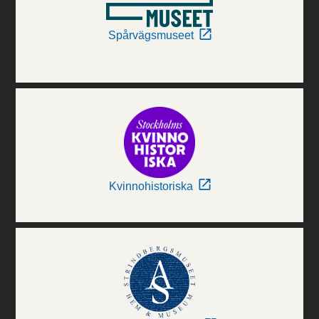
Spårvägsmuseet
Kvinnohistoriska