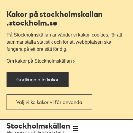
Kakor på stockholmskallan
.stockholm.se
På Stockholmskällan använder vi kakor, cookies, för att
sammanställa statistik och för att webbplatsen ska
fungera på ett bra sätt för dig.
Om kakor på Stockholmskällan
Godkänn alla kakor
Välj vilka kakor vi får använda
Till
Till
Stockholmskällan
navigationen
huvudinnehållet
Historia i ord, ljud och bild