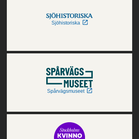
Sjöhistoriska
Spårvägsmuseet