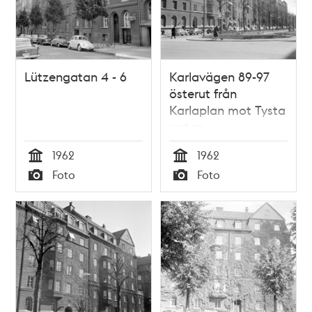
Lützengatan 4 - 6
Karlavägen 89-97
österut från
Karlaplan mot Tysta
gatan
1962
1962
Tid
Tid
Foto
Foto
Typ
Typ