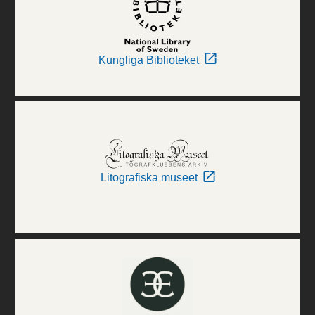
Kungliga Biblioteket
Litografiska museet