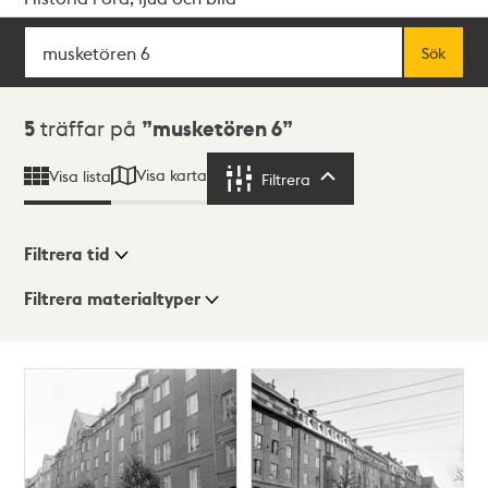
Sök
Fritextsök
Sök
Sökresultat
5
träffar på
musketören 6
Visa karta
Visa lista
Filtrera
Filtrera
Filtrera tid
Filtrera materialtyper
Visningsläge
Totalt
5
träffar
Lista
Karta