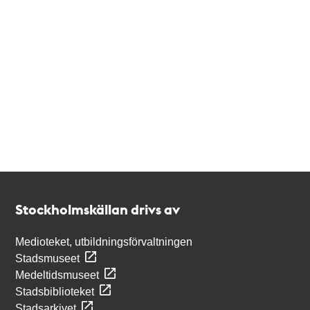
Kontakt
Stockholmskällan
Stockholmskällan drivs av
Medioteket, utbildningsförvaltningen
Stadsmuseet
Medeltidsmuseet
Stadsbiblioteket
Stadsarkivet