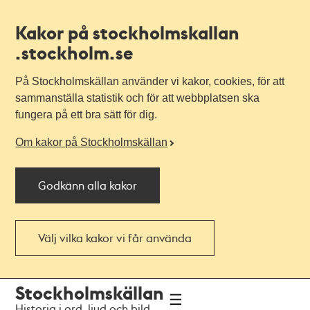
Kakor på stockholmskallan
.stockholm.se
På Stockholmskällan använder vi kakor, cookies, för att
sammanställa statistik och för att webbplatsen ska
fungera på ett bra sätt för dig.
Om kakor på Stockholmskällan
Godkänn alla kakor
Välj vilka kakor vi får använda
Till
Till
Stockholmskällan
navigationen
huvudinnehållet
Historia i ord, ljud och bild