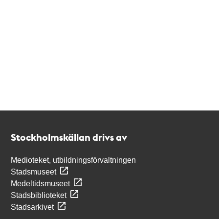
Kontakt
Stockholmskällan
Stockholmskällan drivs av
Medioteket, utbildningsförvaltningen
Stadsmuseet
Medeltidsmuseet
Stadsbiblioteket
Stadsarkivet