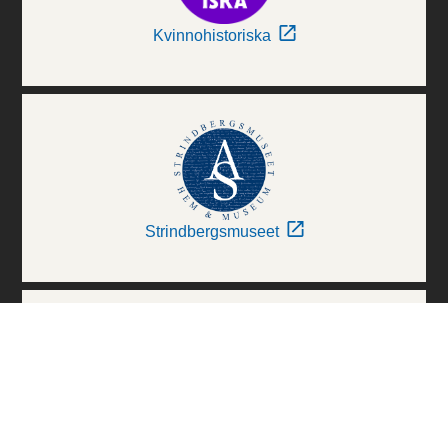
Kvinnohistoriska
Strindbergsmuseet
Thielska Galleriet