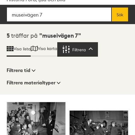
Sök
Fritextsök
Sök
Sökresultat
5
träffar på
museivägen 7
Visa karta
Visa lista
Filtrera
Filtrera
Filtrera tid
Filtrera materialtyper
Visningsläge
Totalt
5
träffar
Lista
Karta