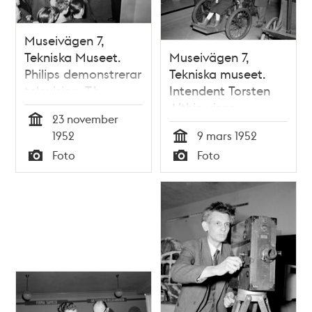
Museivägen 7,
Tekniska Museet.
Museivägen 7,
Philips demonstrerar
Tekniska museet.
television. T.h.
Intendent Torsten
Intendent Althin
Althin visar
23 november
skolbarnen Gudrun
Tid
1952
9 mars 1952
Dahlroth, Jan
Tid
Foto
Foto
Grünberger och
Typ
Typ
Willy Arkenfeldt en
gammal bil