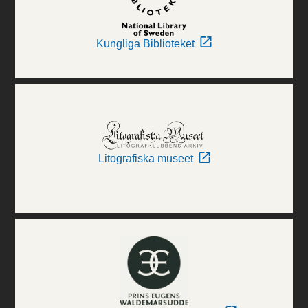
Kungliga Biblioteket
Litografiska museet