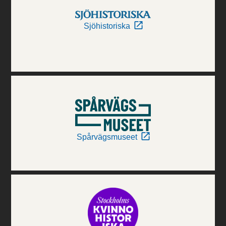
Sjöhistoriska
Spårvägsmuseet