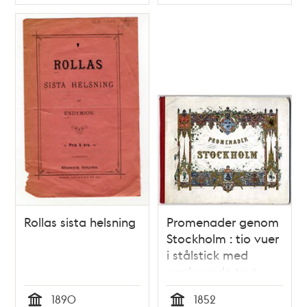
Typ
Typ
Rollas sista helsning
Promenader genom
Stockholm : tio vuer
i stålstick med
upplysande text
1890
1852