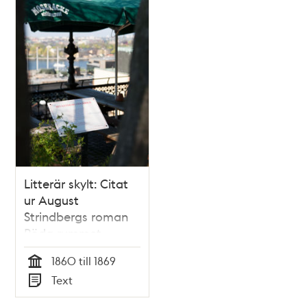
Litterär skylt: Citat
ur August
Strindbergs roman
Röda rummet
1860 till 1869
Tid
Text
Typ