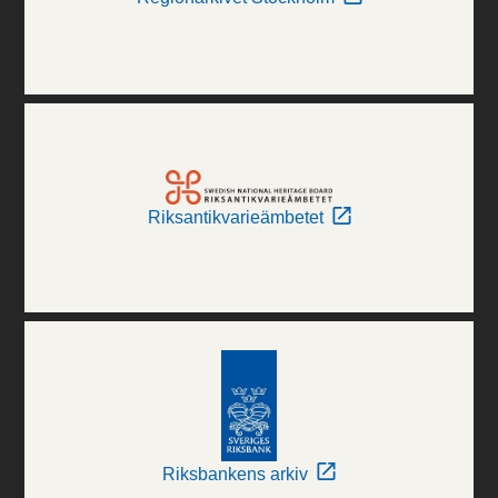
Riksantikvarieämbetet
Riksbankens arkiv