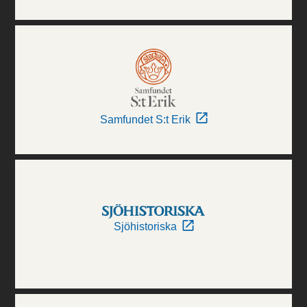
Samfundet S:t Erik
Sjöhistoriska