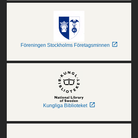
Föreningen Stockholms Företagsminnen
Kungliga Biblioteket