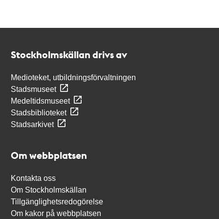
Kontakt
Stockholmskällan
Stockholmskällan drivs av
Medioteket, utbildningsförvaltningen
Stadsmuseet
Medeltidsmuseet
Stadsbiblioteket
Stadsarkivet
Om webbplatsen
Kontakta oss
Om Stockholmskällan
Tillgänglighetsredogörelse
Om kakor på webbplatsen