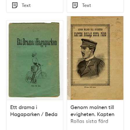
Tid
Tid
Text
Text
Typ
Typ
Ett drama i
Genom molnen till
Hagaparken / Beda
evigheten. Kapten
Rollas sista färd