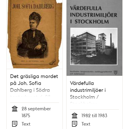
Det gräsliga mordet
på Joh. Sofia
Värdefulla
Dahlberg i Södra
industrimiljöer i
teaterhuset d. 28
Stockholm /
sept. 1875 : Jemte
Stockholms
28 september
hennes
stadsmuseum
Tid
1875
1982 till 1983
lefnadsteckn. och
Tid
Text
Text
portr.