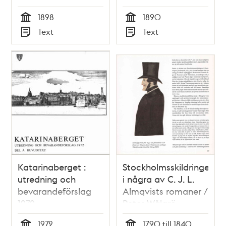
1898
1890
Tid
Tid
Text
Text
Typ
Typ
Katarinaberget :
Stockholmsskildringen
utredning och
i några av C. J. L.
bevarandeförslag
Almqvists romaner /
1972
Peter Wålarö
1972
1790 till 1840