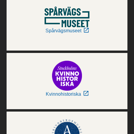
Spårvägsmuseet
Kvinnohistoriska