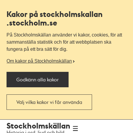
Kakor på stockholmskallan
.stockholm.se
På Stockholmskällan använder vi kakor, cookies, för att
sammanställa statistik och för att webbplatsen ska
fungera på ett bra sätt för dig.
Om kakor på Stockholmskällan
Godkänn alla kakor
Välj vilka kakor vi får använda
Till
Till
Stockholmskällan
navigationen
huvudinnehållet
Historia i ord, ljud och bild