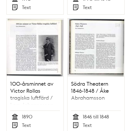
Tid
Tid
Text
Text
Typ
Typ
100-årsminnet av
Södra Theatern
Victor Rollas
1846-1848 / Åke
tragiska luftfärd /
Abrahamsson
Lars Johannesson
1890
1846 till 1848
Tid
Tid
Text
Text