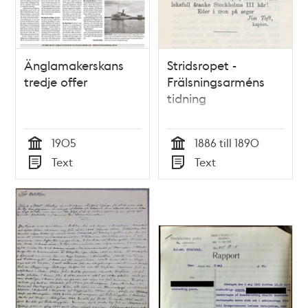
Änglamakerskans
Stridsropet -
tredje offer
Frälsningsarméns
tidning
1905
1886 till 1890
Tid
Tid
Text
Text
Typ
Typ