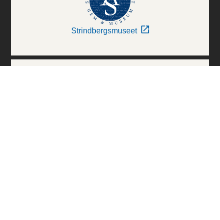
Strindbergsmuseet
Thielska Galleriet
Världskulturmuseerna