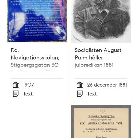
F.d.
Socialisten August
Navigationsskolan,
Palm håller
Stigbergsgatan 30
julpredikan 1881
(kv Stammen 39),
Södermalm
1907
26 december 1881
Tid
Tid
Text
Text
Typ
Typ