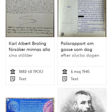
Karl Albert Broling
Polisrapport om
försöker minnas alla
gosse som dog
sina stölder
efter olycka dagen
då andra
världskriget tog slut
1882 till 1900
6 maj 1945
Tid
Tid
Text
Text
Typ
Typ