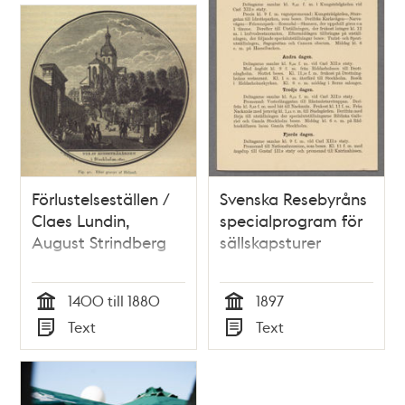
Förlustelseställen /
Svenska Resebyråns
Claes Lundin,
specialprogram för
August Strindberg
sällskapsturer
1400 till 1880
1897
Tid
Tid
Text
Text
Typ
Typ