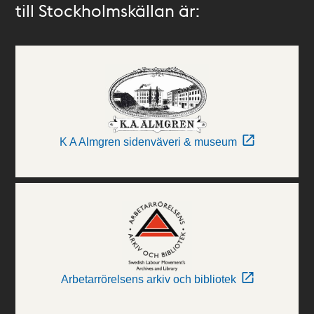
till Stockholmskällan är:
K A Almgren sidenväveri & museum
Arbetarrörelsens arkiv och bibliotek