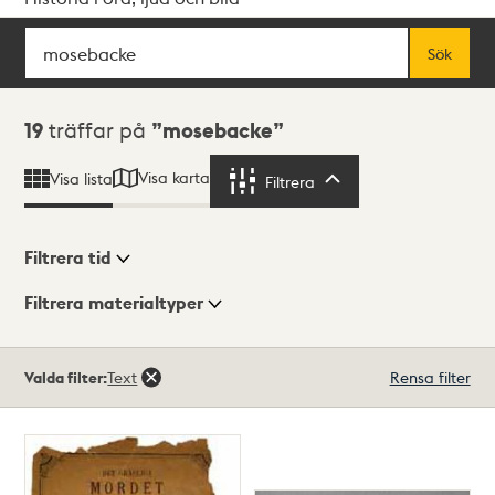
Sök
Fritextsök
Sök
Sökresultat
19
träffar på
mosebacke
Visa karta
Visa lista
Filtrera
Filtrera
Filtrera tid
Filtrera materialtyper
Visningsläge
Totalt
Valda filter:
Text
Rensa filter
19
träffar
Lista
Karta