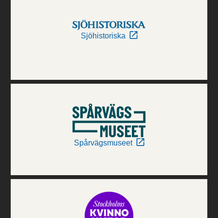
Sjöhistoriska
Spårvägsmuseet