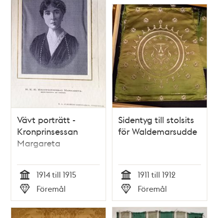
Vävt porträtt -
Sidentyg till stolsits
Kronprinsessan
för Waldemarsudde
Margareta
1914 till 1915
1911 till 1912
Tid
Tid
Föremål
Föremål
Typ
Typ