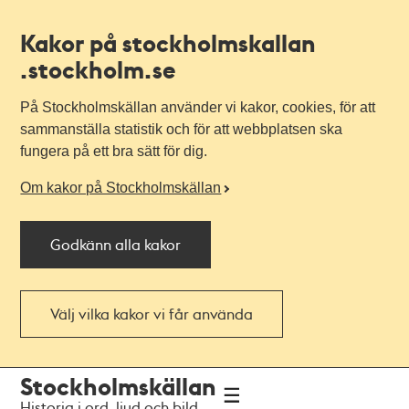
Kakor på stockholmskallan
.stockholm.se
På Stockholmskällan använder vi kakor, cookies, för att
sammanställa statistik och för att webbplatsen ska
fungera på ett bra sätt för dig.
Om kakor på Stockholmskällan
Godkänn alla kakor
Välj vilka kakor vi får använda
Till
Till
Stockholmskällan
navigationen
huvudinnehållet
Historia i ord, ljud och bild