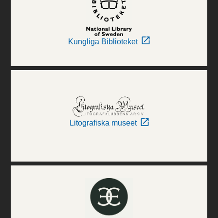
Kungliga Biblioteket
Litografiska museet