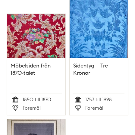
Möbelsiden från
Sidentyg – Tre
1870-talet
Kronor
1850 till 1870
1753 till 1998
Tid
Tid
Föremål
Föremål
Typ
Typ