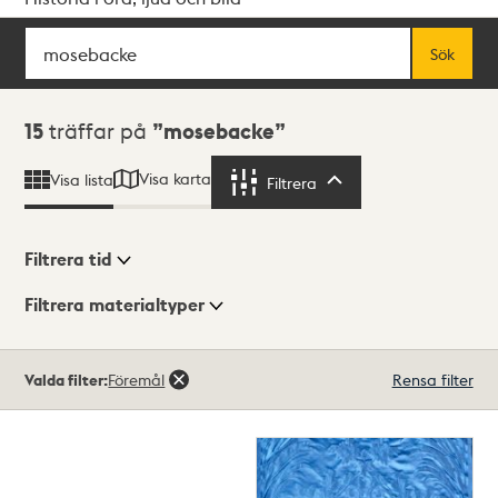
Sök
Fritextsök
Sök
Sökresultat
15
träffar på
mosebacke
Visa karta
Visa lista
Filtrera
Filtrera
Filtrera tid
Filtrera materialtyper
Visningsläge
Totalt
Valda filter:
Föremål
Rensa filter
15
träffar
Lista
Karta