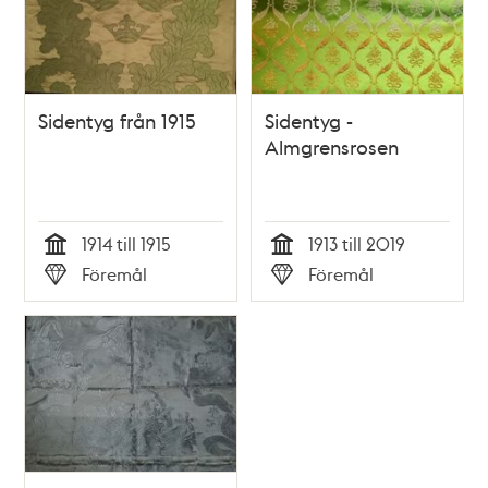
Sidentyg från 1915
Sidentyg -
Almgrensrosen
1914 till 1915
1913 till 2019
Tid
Tid
Föremål
Föremål
Typ
Typ