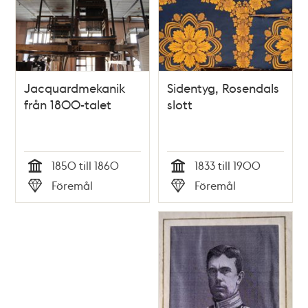
Jacquardmekanik
Sidentyg, Rosendals
från 1800-talet
slott
1850 till 1860
1833 till 1900
Tid
Tid
Föremål
Föremål
Typ
Typ