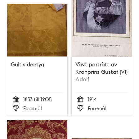
Gult sidentyg
Vävt porträtt av
Kronprins Gustaf (VI)
Adolf
1833 till 1905
1914
Tid
Tid
Föremål
Föremål
Typ
Typ