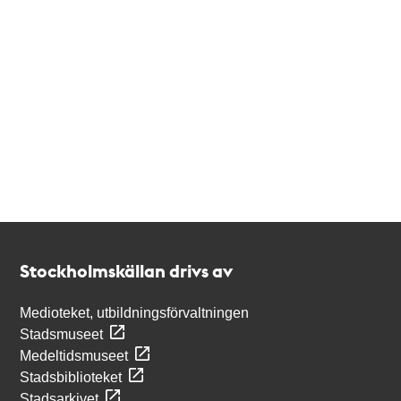
Kontakt
Stockholmskällan
Stockholmskällan drivs av
Medioteket, utbildningsförvaltningen
Stadsmuseet
Medeltidsmuseet
Stadsbiblioteket
Stadsarkivet