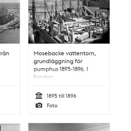
från
Mosebacke vattentorn,
grundläggning för
pumphus 1895-1896. I
fonden
byggnadsställningar för
själva tornet, där de
1895 till 1896
nedersta delarna är
Tid
Foto
uppmurade till ca 5
Typ
meters höjd. Arkitekt:
Ferdinand Boberg