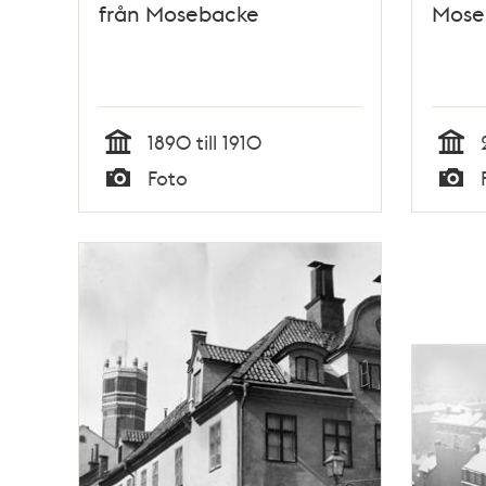
från Mosebacke
Mose
1890 till 1910
Tid
Tid
Foto
Typ
Typ