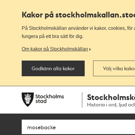
Kakor på stockholmskallan
.st
På Stockholmskällan använder vi kakor, cookies, för a
fungera på ett bra sätt för dig.
Om kakor på Stockholmskällan
Godkänn alla kakor
Välj vilka kak
Till
Till
Stockholmsk
navigationen
huvudinnehållet
Historia i ord, ljud oc
Sök
Fritextsök