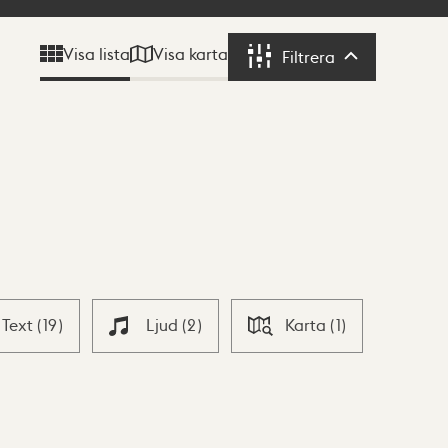
Visa karta
Visa lista
Filtrera
Filtrera
Text
(
19
)
Ljud
(
2
)
Karta
(
1
)