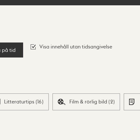
Visa innehåll utan tidsangivelse
a på tid
Litteraturtips
(
16
)
Film & rörlig bild
(
2
)