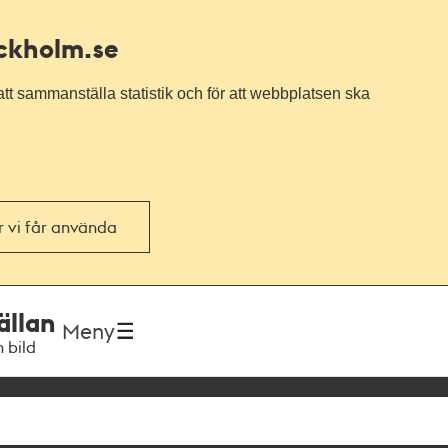
ockholm.se
tt sammanställa statistik och för att webbplatsen ska
or vi får använda
ällan
Meny
h bild