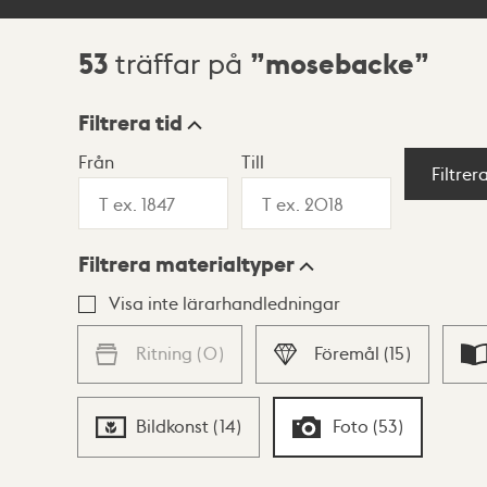
53
mosebacke
träffar på
Sökresultat
Filtrera tid
Från
Till
Visningsläge
Filtrer
Filtrera materialtyper
Lista
Karta
Visa inte lärarhandledningar
Ritning
(
0
)
Föremål
(
15
)
Bildkonst
(
14
)
Foto
(
53
)