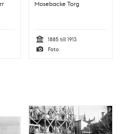
rr
Mosebacke Torg
1885 till 1913
Tid
Foto
Typ