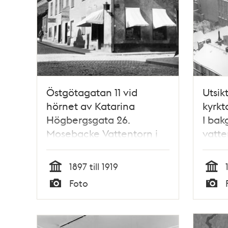
Östgötagatan 11 vid
Utsik
hörnet av Katarina
kyrk
Högbergsgata 26.
I bak
Mosebacke Vattentorn i
vatte
fonden
Mose
1897 till 1919
Tid
Tid
Foto
Typ
Typ