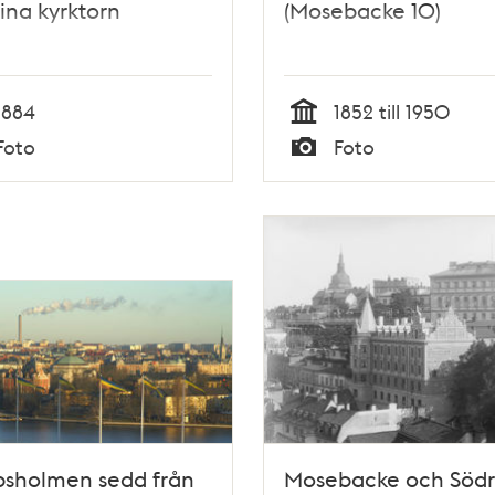
ina kyrktorn
(Mosebacke 10)
1884
1852 till 1950
Tid
Foto
Foto
Typ
psholmen sedd från
Mosebacke och Söd