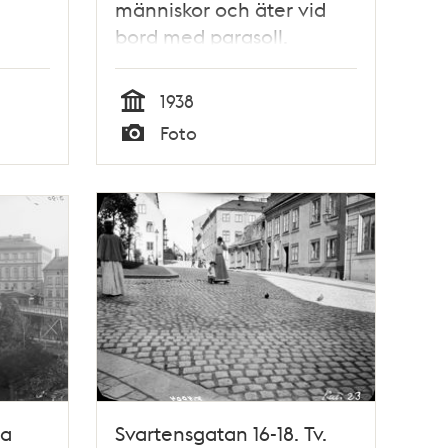
människor och äter vid
bord med parasoll.
1938
Tid
Foto
Typ
ra
Svartensgatan 16-18. Tv.