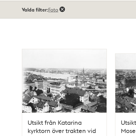
Totalt
Valda filter:
Foto
53
träffar
Utsikt från Katarina
Utsik
kyrktorn över trakten vid
Mose