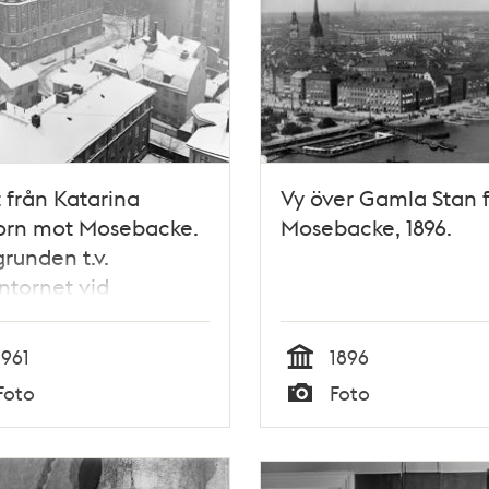
t från Katarina
Vy över Gamla Stan 
torn mot Mosebacke.
Mosebacke, 1896.
grunden t.v.
ntornet vid
backe
1961
1896
Tid
Foto
Foto
Typ