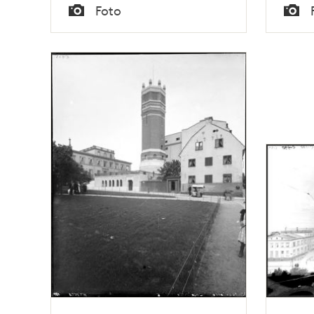
Tid
Tid
Foto
Typ
Typ