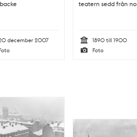
backe
teatern sedd från no
20 december 2007
1890 till 1900
Tid
Foto
Foto
Typ