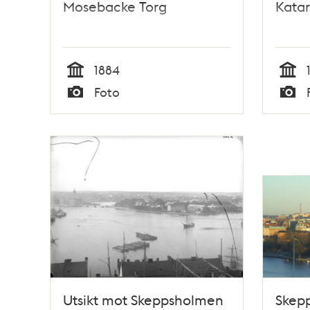
Mosebacke Torg
Katar
1884
Tid
Tid
Foto
Typ
Typ
Utsikt mot Skeppsholmen
Skep