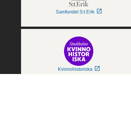
Samfundet S:t Erik
Kvinnohistoriska
Världskulturmuseerna