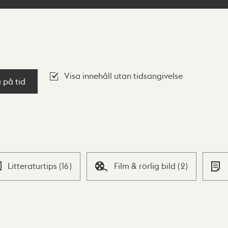
Visa innehåll utan tidsangivelse
a på tid
Litteraturtips
(
16
)
Film & rörlig bild
(
2
)