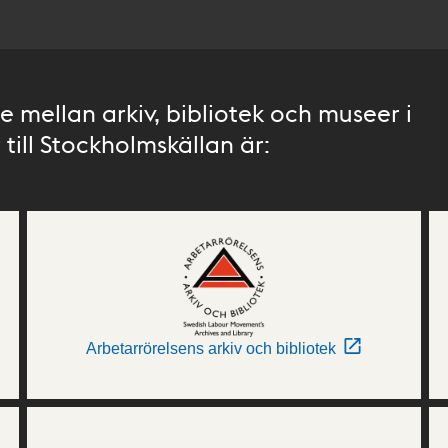
 mellan arkiv, bibliotek och museer i
till Stockholmskällan är:
Arbetarrörelsens arkiv och bibliotek