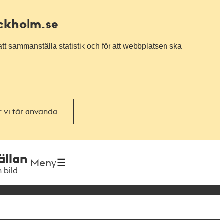
ockholm.se
tt sammanställa statistik och för att webbplatsen ska
or vi får använda
ällan
Meny
h bild