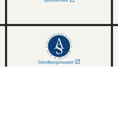
Sjöhistoriska
Strindbergsmuseet