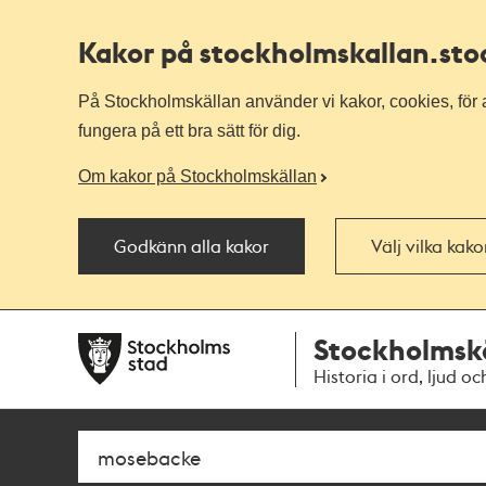
Kakor på stockholmskallan
.st
På Stockholmskällan använder vi kakor, cookies, för a
fungera på ett bra sätt för dig.
Om kakor på Stockholmskällan
Godkänn alla kakor
Välj vilka kak
Till
Till
Stockholmsk
navigationen
huvudinnehållet
Historia i ord, ljud oc
Sök
Fritextsök