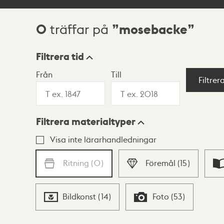
0
mosebacke
träffar på
Sökresultat
Filtrera tid
Från
Till
Visningsläge
Filtrer
Filtrera materialtyper
Lista
Karta
Visa inte lärarhandledningar
Ritning
(
0
)
Föremål
(
15
)
Bildkonst
(
14
)
Foto
(
53
)