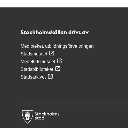
Kontakt
Stockholmskällan
Stockholmskällan drivs av
Medioteket, utbildningsförvaltningen
Stadsmuseet
Medeltidsmuseet
Stadsbiblioteket
Stadsarkivet