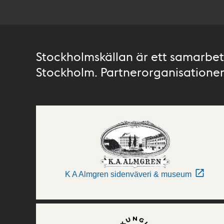
Stockholmskällan är ett samarbete
Stockholm. Partnerorganisationer 
K A Almgren sidenväveri & museum