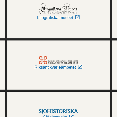
Litografiska museet
Riksantikvarieämbetet