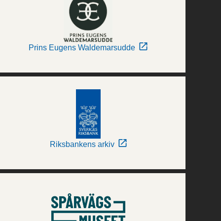
Prins Eugens Waldemarsudde
Riksbankens arkiv