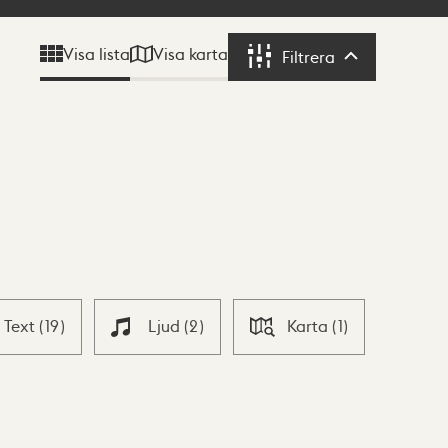
Visa karta
Visa lista
Filtrera
Filtrera
Text
(
19
)
Ljud
(
2
)
Karta
(
1
)