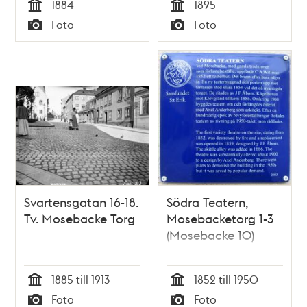
1884
1895
Tid
Tid
Foto
Foto
Typ
Typ
Svartensgatan 16-18.
Södra Teatern,
Tv. Mosebacke Torg
Mosebacketorg 1-3
(Mosebacke 10)
1885 till 1913
1852 till 1950
Tid
Tid
Foto
Foto