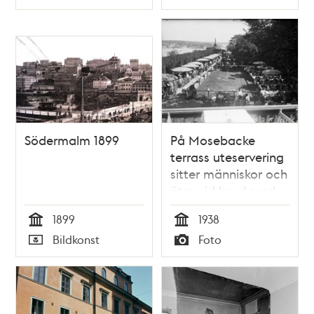
Typ
Typ
Södermalm 1899
På Mosebacke
terrass uteservering
sitter människor och
äter vid bord med
parasoll.
1899
1938
Tid
Tid
Bildkonst
Foto
Typ
Typ