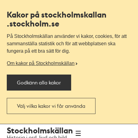
Kakor på stockholmskallan
.stockholm.se
På Stockholmskällan använder vi kakor, cookies, för att
sammanställa statistik och för att webbplatsen ska
fungera på ett bra sätt för dig.
Om kakor på Stockholmskällan
Godkänn alla kakor
Välj vilka kakor vi får använda
Till
Till
Stockholmskällan
navigationen
huvudinnehållet
Historia i ord, ljud och bild