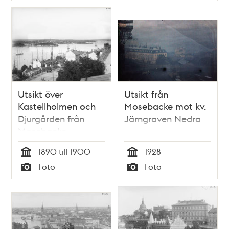
Utsikt över
Utsikt från
Kastellholmen och
Mosebacke mot kv.
Djurgården från
Järngraven Nedra
Mosebacke
1890 till 1900
1928
Tid
Tid
Foto
Foto
Typ
Typ