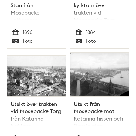
Stan från
kyrktorn över
Mosebacke
trakten vid
vattentorn
Mosebacke Torg
1896
1884
Tid
Tid
Foto
Foto
Typ
Typ
Utsikt över trakten
Utsikt från
vid Mosebacke Torg
Mosebacke mot
från Katarina
Katarina hissen och
kyrktorn
Gamla stan