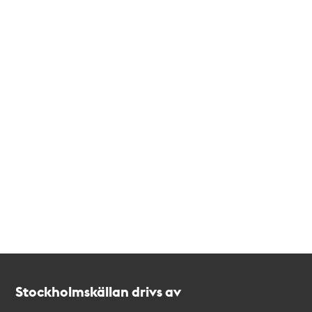
Kontakt
Stockholmskällan
Stockholmskällan drivs av