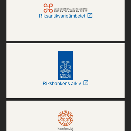
Riksantikvarieämbetet
Riksbankens arkiv