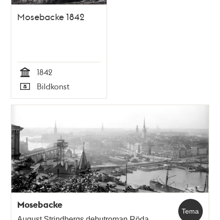
Mosebacke 1842
1842
Tid
Bildkonst
Typ
Mosebacke
Tema
August Strindbergs debutroman Röda