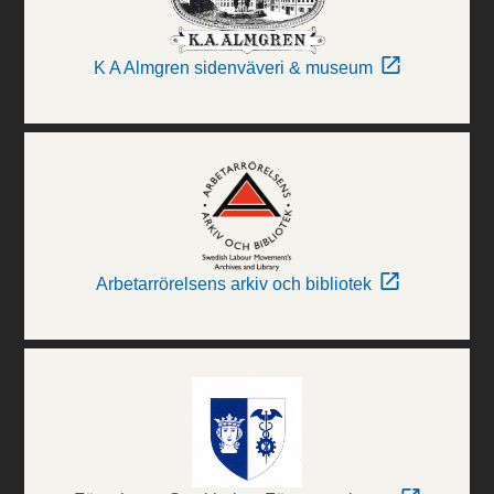
K A Almgren sidenväveri & museum
Arbetarrörelsens arkiv och bibliotek