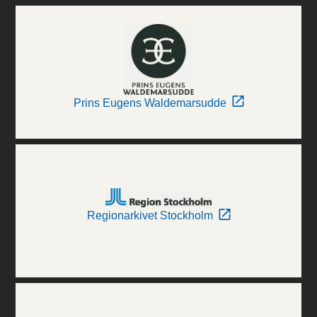
Prins Eugens Waldemarsudde
Regionarkivet Stockholm