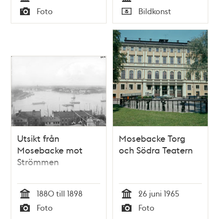
Mosebacke
Tid
Tid
Foto
Bildkonst
Typ
Typ
Utsikt från
Mosebacke Torg
Mosebacke mot
och Södra Teatern
Strömmen
1880 till 1898
26 juni 1965
Tid
Tid
Foto
Foto
Typ
Typ