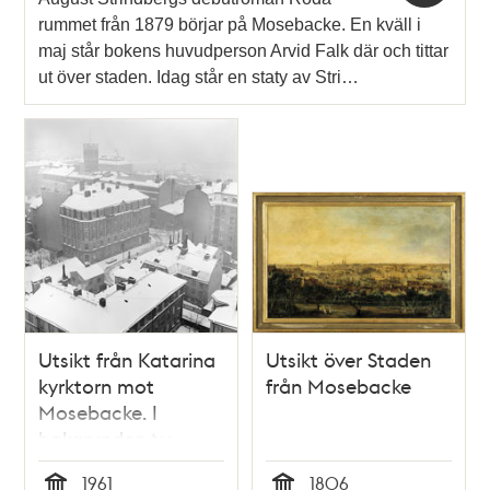
rummet från 1879 börjar på Mosebacke. En kväll i
maj står bokens huvudperson Arvid Falk där och tittar
ut över staden. Idag står en staty av Stri…
Utsikt från Katarina
Utsikt över Staden
kyrktorn mot
från Mosebacke
Mosebacke. I
bakgrunden t.v.
vattentornet vid
1961
1806