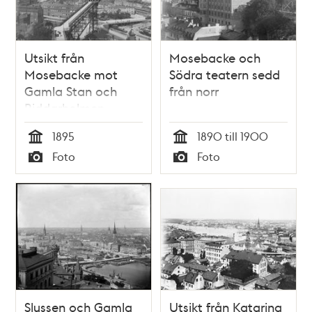
Utsikt från
Mosebacke och
Mosebacke mot
Södra teatern sedd
Gamla Stan och
från norr
Riddarholmen
1895
1890 till 1900
Tid
Tid
Foto
Foto
Typ
Typ
Slussen och Gamla
Utsikt från Katarina