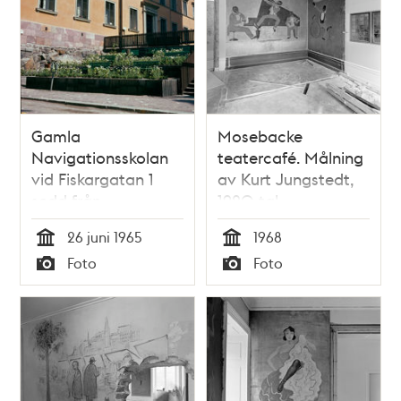
Gamla
Mosebacke
Navigationsskolan
teatercafé. Målning
vid Fiskargatan 1
av Kurt Jungstedt,
sedd från
1920-tal
Mosebacke Torg
26 juni 1965
1968
Tid
Tid
Foto
Foto
Typ
Typ