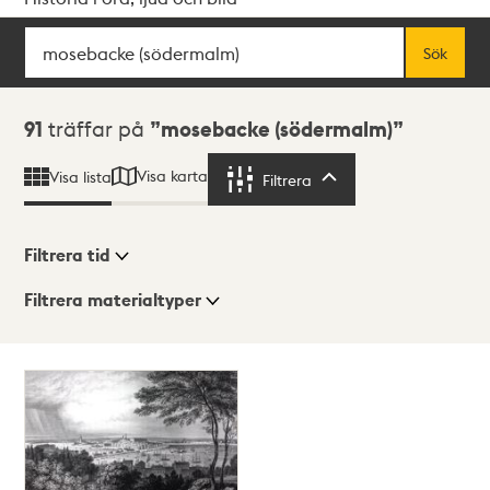
Sök
Fritextsök
Sök
Sökresultat
91
träffar på
mosebacke (södermalm)
Visa karta
Visa lista
Filtrera
Filtrera
Filtrera tid
Filtrera materialtyper
Visningsläge
Totalt
91
träffar
Lista
Karta