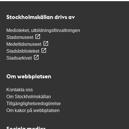
Kontakt
Stockholmskällan
Stockholmskällan drivs av
Medioteket, utbildningsförvaltningen
Stadsmuseet
Medeltidsmuseet
Stadsbiblioteket
Stadsarkivet
Om webbplatsen
Kontakta oss
Om Stockholmskällan
Tillgänglighetsredogörelse
Om kakor på webbplatsen
Sociala medier