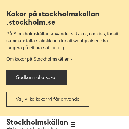
Kakor på stockholmskallan
.stockholm.se
På Stockholmskällan använder vi kakor, cookies, för att
sammanställa statistik och för att webbplatsen ska
fungera på ett bra sätt för dig.
Om kakor på Stockholmskällan
Godkänn alla kakor
Välj vilka kakor vi får använda
Till
Till
Stockholmskällan
navigationen
huvudinnehållet
Historia i ord, ljud och bild