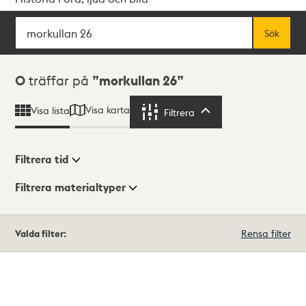
Sök
Fritextsök
Sök
Sökresultat
0
träffar på
morkullan 26
Visa karta
Visa lista
Filtrera
Filtrera
Filtrera tid
Filtrera materialtyper
Visningsläge
Totalt
Valda filter:
Rensa filter
0
träffar
Lista
Karta