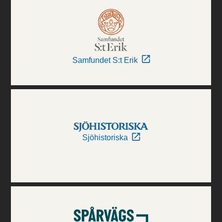
Samfundet S:t Erik
Sjöhistoriska