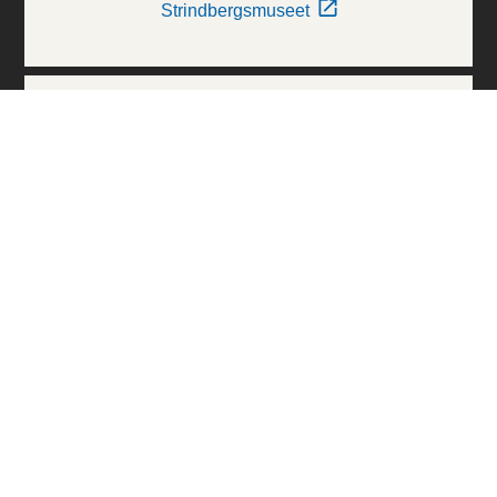
Strindbergsmuseet
Thielska Galleriet
Världskulturmuseerna