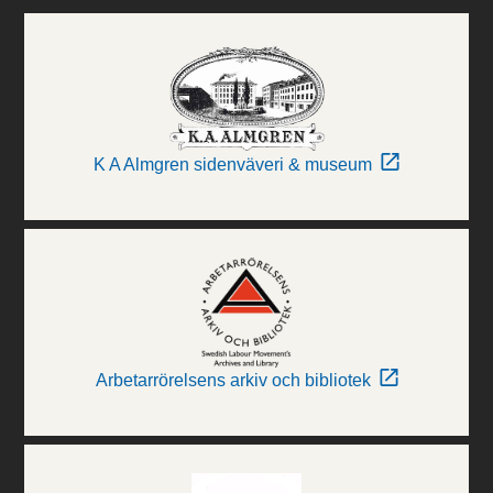
K A Almgren sidenväveri & museum
Arbetarrörelsens arkiv och bibliotek