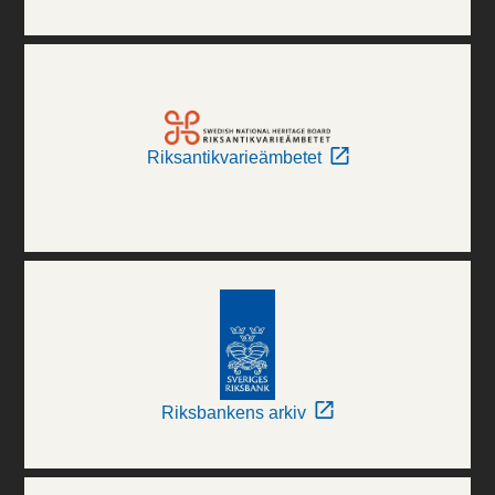
Riksantikvarieämbetet
Riksbankens arkiv