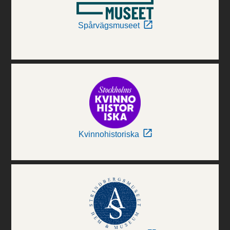
Spårvägsmuseet
Kvinnohistoriska