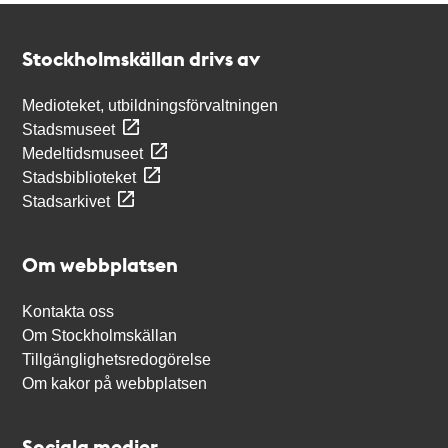
Kontakt
Stockholmskällan
Stockholmskällan drivs av
Medioteket, utbildningsförvaltningen
Stadsmuseet
Medeltidsmuseet
Stadsbiblioteket
Stadsarkivet
Om webbplatsen
Kontakta oss
Om Stockholmskällan
Tillgänglighetsredogörelse
Om kakor på webbplatsen
Sociala medier