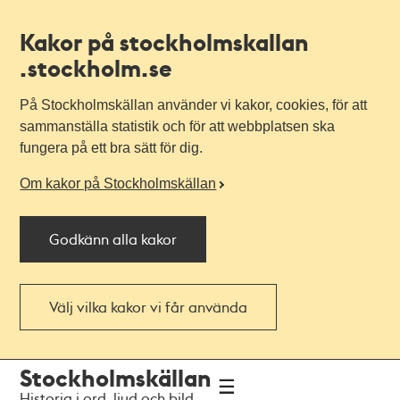
Kakor på stockholmskallan
.stockholm.se
På Stockholmskällan använder vi kakor, cookies, för att
sammanställa statistik och för att webbplatsen ska
fungera på ett bra sätt för dig.
Om kakor på Stockholmskällan
Godkänn alla kakor
Välj vilka kakor vi får använda
Till
Till
Stockholmskällan
navigationen
huvudinnehållet
Historia i ord, ljud och bild