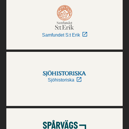
Samfundet S:t Erik
Sjöhistoriska