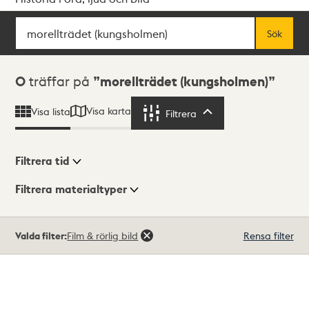
Sök
Fritextsök
Sök
Sökresultat
0
träffar på
morellträdet (kungsholmen)
Visa karta
Visa lista
Filtrera
Filtrera
Filtrera tid
Filtrera materialtyper
Visningsläge
Totalt
Valda filter:
Film & rörlig bild
Rensa filter
0
träffar
Lista
Karta