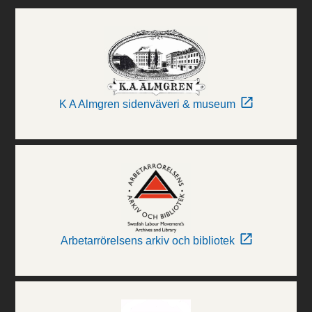
K A Almgren sidenväveri & museum
Arbetarrörelsens arkiv och bibliotek