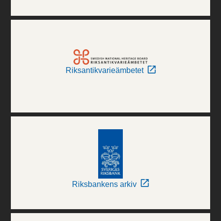
Riksantikvarieämbetet
Riksbankens arkiv