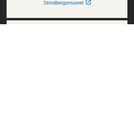
Strindbergsmuseet
Thielska Galleriet
Världskulturmuseerna