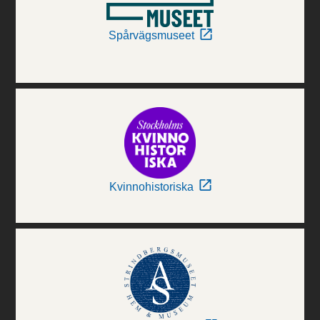
Spårvägsmuseet
Kvinnohistoriska