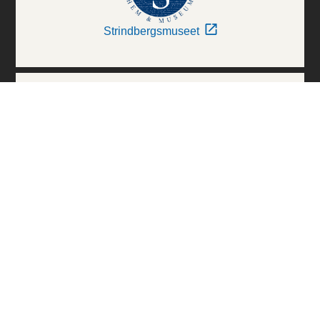
Strindbergsmuseet
Thielska Galleriet
Världskulturmuseerna