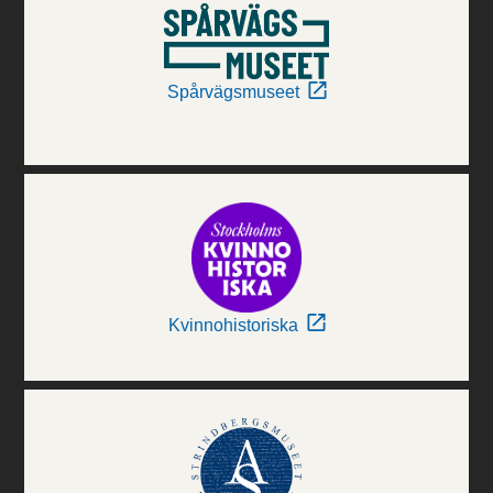
Spårvägsmuseet
Kvinnohistoriska