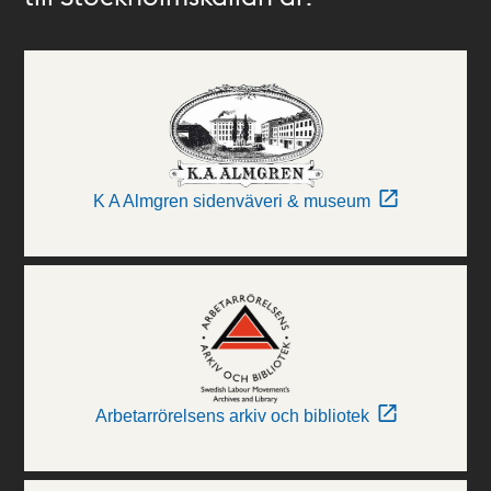
K A Almgren sidenväveri & museum
Arbetarrörelsens arkiv och bibliotek