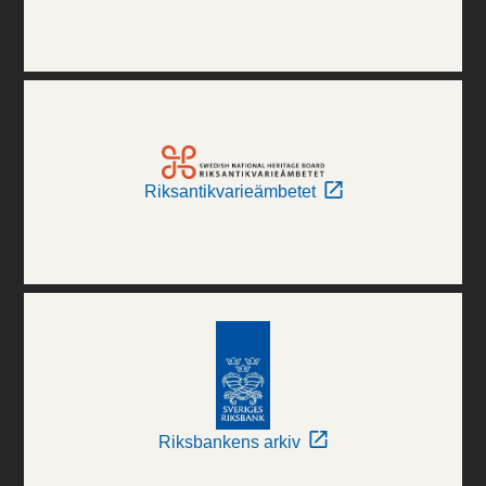
Riksantikvarieämbetet
Riksbankens arkiv