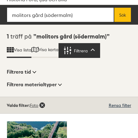
Sök
Fritextsök
Sök
Sökresultat
1
träff på
molitors gård (södermalm)
Visa karta
Visa lista
Filtrera
Filtrera
Filtrera tid
Filtrera materialtyper
Visningsläge
Totalt
Valda filter:
Foto
Rensa filter
1
träffar
Lista
Karta