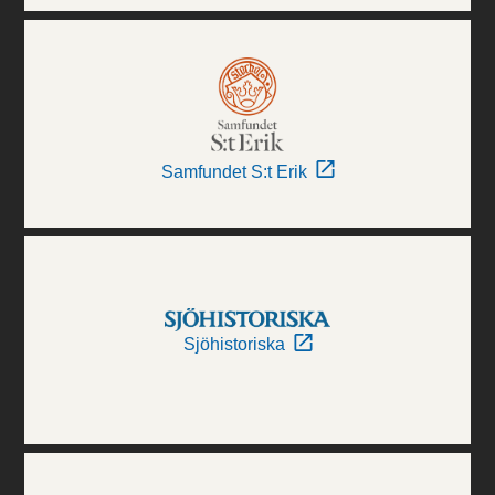
Samfundet S:t Erik
Sjöhistoriska