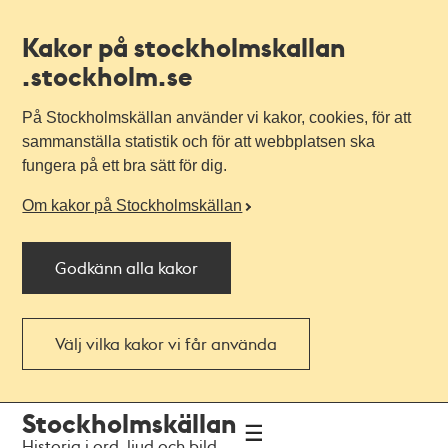
Kakor på stockholmskallan
.stockholm.se
På Stockholmskällan använder vi kakor, cookies, för att
sammanställa statistik och för att webbplatsen ska
fungera på ett bra sätt för dig.
Om kakor på Stockholmskällan
Godkänn alla kakor
Välj vilka kakor vi får använda
Till
Till
Stockholmskällan
navigationen
huvudinnehållet
Historia i ord, ljud och bild