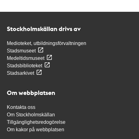
Kontakt
Stockholmskällan
Stockholmskällan drivs av
Medioteket, utbildningsförvaltningen
Stadsmuseet
Medeltidsmuseet
Stadsbiblioteket
Stadsarkivet
Om webbplatsen
Kontakta oss
Om Stockholmskällan
Tillgänglighetsredogörelse
Om kakor på webbplatsen