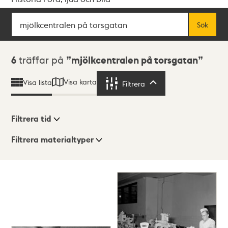
Sök
Fritextsök
Sök
Sökresultat
6
träffar på
mjölkcentralen på torsgatan
Visa karta
Visa lista
Filtrera
Filtrera
Filtrera tid
Filtrera materialtyper
Visningsläge
Totalt
6
träffar
Lista
Karta