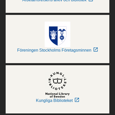
Föreningen Stockholms Företagsminnen
Kungliga Biblioteket