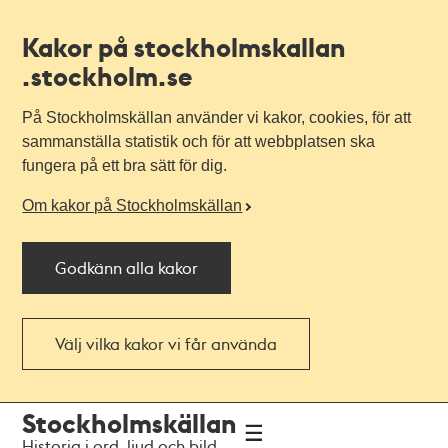
Kakor på stockholmskallan
.stockholm.se
På Stockholmskällan använder vi kakor, cookies, för att
sammanställa statistik och för att webbplatsen ska
fungera på ett bra sätt för dig.
Om kakor på Stockholmskällan
Godkänn alla kakor
Välj vilka kakor vi får använda
Till
Till
Stockholmskällan
navigationen
huvudinnehållet
Historia i ord, ljud och bild