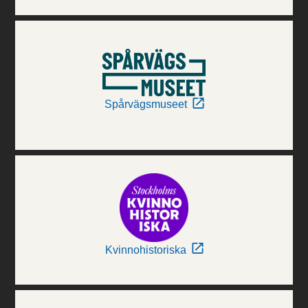
Spårvägsmuseet
Kvinnohistoriska