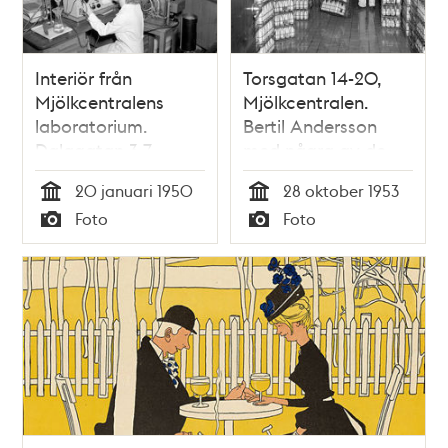
Interiör från
Torsgatan 14-20,
Mjölkcentralens
Mjölkcentralen.
laboratorium.
Bertil Andersson
Dalagatan 3-7,
med några av de
Torsgatan 14-20
300 000 liter
20 januari 1950
28 oktober 1953
flaskmjölk som
Tid
Tid
Foto
Foto
dagligen tappas
Typ
Typ
upp