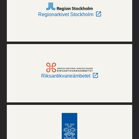
Regionarkivet Stockholm
Riksantikvarieämbetet