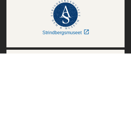
Strindbergsmuseet
Thielska Galleriet