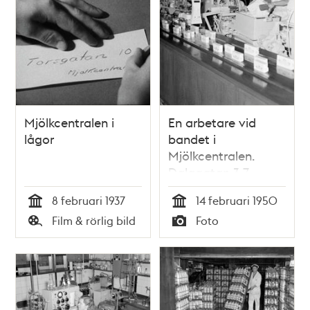
Mjölkcentralen i
En arbetare vid
lågor
bandet i
Mjölkcentralen.
Dalagatan 3-7,
Torsgatan 14-20
8 februari 1937
14 februari 1950
Tid
Tid
Film & rörlig bild
Foto
Typ
Typ