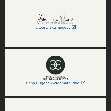
Litografiska museet
Prins Eugens Waldemarsudde